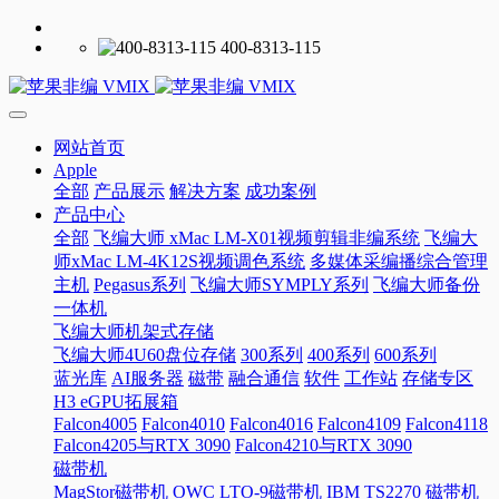
400-8313-115
网站首页
Apple
全部
产品展示
解决方案
成功案例
产品中心
全部
飞编大师 xMac LM-X01视频剪辑非编系统
飞编大
师xMac LM-4K12S视频调色系统
多媒体采编播综合管理
主机
Pegasus系列
飞编大师SYMPLY系列
飞编大师备份
一体机
飞编大师机架式存储
飞编大师4U60盘位存储
300系列
400系列
600系列
蓝光库
AI服务器
磁带
融合通信
软件
工作站
存储专区
H3 eGPU拓展箱
Falcon4005
Falcon4010
Falcon4016
Falcon4109
Falcon4118
Falcon4205与RTX 3090
Falcon4210与RTX 3090
磁带机
MagStor磁带机
OWC LTO-9磁带机
IBM TS2270 磁带机