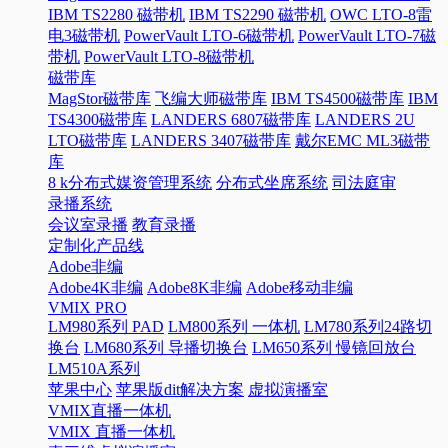
IBM TS2280 磁带机
IBM TS2290 磁带机
OWC LTO-8雷
电3磁带机
PowerVault LTO-6磁带机
PowerVault LTO-7磁
带机
PowerVault LTO-8磁带机
磁带库
MagStor磁带库
飞编大师磁带库
IBM TS4500磁带库
IBM
TS4300磁带库
LANDERS 6807磁带库
LANDERS 2U
LTO磁带库
LANDERS 3407磁带库
戴尔EMC ML3磁带
库
8 k分布式媒资管理系统
分布式坐席系统
司法庭审
录播系统
会议室录播
教育录播
定制化产品线
Adobe非编
Adobe4K非编
Adobe8K非编
Adobe移动非编
VMIX PRO
LM980系列 PAD
LM800系列 一体机
LM780系列24路切
换台
LM680系列 导播切换台
LM650系列 慢镜回放台
LM510A系列
苹果中心
苹果版dit解决方案
虚拟演播室
VMIX直播一体机
VMIX 直播一体机