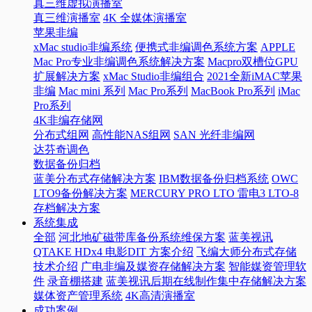
真三维虚拟演播室
真三维演播室
4K 全媒体演播室
苹果非编
xMac studio非编系统
便携式非编调色系统方案
APPLE
Mac Pro专业非编调色系统解决方案
Macpro双槽位GPU
扩展解决方案
xMac Studio非编组合
2021全新iMAC苹果
非编
Mac mini 系列
Mac Pro系列
MacBook Pro系列
iMac
Pro系列
4K非编存储网
分布式组网
高性能NAS组网
SAN 光纤非编网
达芬奇调色
数据备份归档
蓝美分布式存储解决方案
IBM数据备份归档系统
OWC
LTO9备份解决方案
MERCURY PRO LTO 雷电3 LTO-8
存档解决方案
系统集成
全部
河北地矿磁带库备份系统维保方案
蓝美视讯
QTAKE HDx4 电影DIT 方案介绍
飞编大师分布式存储
技术介绍
广电非编及媒资存储解决方案
智能媒资管理软
件
录音棚搭建
蓝美视讯后期在线制作集中存储解决方案
媒体资产管理系统
4K高清演播室
成功案例