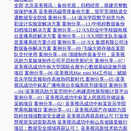
全部
北京蓝美视讯：备份兜底，归档经营，搭建完整数
据保护体系
蓝美视讯磁带库备份方案，筑牢芜湖轨道交
通数据安全防线
案例分享—14 |嘉兴学院数字创意与色
彩设计实验室解决方案
案例分享—13 |中电科数据备份
归档项目解决方案
案例分享—12 |XX职业中学校园电视
台直播系统解决方案
案例分享—11 |XX消防支队非编录
音直播系统方案介绍
案例分享—10 |XX 集团有限公司冷
数据备份解决方案
案例分享—09 |飞编大师存储在某部
队交付使用
案例分享—08 |顶级制作装备交付，蓝美视
讯助力某媒体制作公司开启创意新纪元
案例分享—07 |
蓝美视讯成功中标大型国际会展中心数据基础设施升级
项目
案例分享—06 |蓝美视讯Mac mini M4工作站：赋能
音乐学院音频创作高效协同新时代​
案例分享—05 |蓝美
视讯成功中标某广播电视台非编系统升级项目​
案例分享
—04 |蓝美视讯助力某空间中心构建高性能智能计算平台​
案例分享—03 | 蓝美视讯成功中标某人民医院存储设备
采购项目
案例分享—02 | 蓝美视讯成功中标某音乐学院
苹果电脑项目
案例分享—01 | 蓝美视讯国产存储助力国
防科技领域数据安全建设
蓝美视讯再获高校认可 打造智
慧视觉实训室新高地
蓝美视讯成功中标山东省级某银行
项目：数据安全领域再获认可！
蓝美视讯新技术助力新