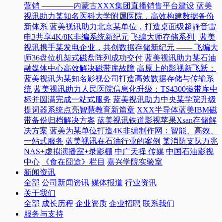
营销 ————内蒙古XXX集团直播销售平台建设
蓝美
视讯助力某知名医科大学附属医院，高效构建数据备份
新体系
蓝美视讯助力北京某单位，打造桌面级超静音雷
电3共享4K/8K非编系统新纪元
飞编大师存储系列 | 蓝美
视讯携手某发电企业，共创数据存储新纪元 —— 飞编大
师36盘位机架式磁盘阵列成功交付
蓝美视讯助力某石油
融媒体中心高效解决磁带库故障
高原上的影视新飞跃：
蓝美视讯为某知名影视公司打造高效数据存储与传输系
统
蓝美视讯助力人民医院信息化升级：TS4300磁带库中
标并圆满完成一站式服务
蓝美视讯助力中央某学院升级
提词器系统点亮智慧教育新篇章
XXX半导体蓝美IBM磁
带备份归档解决方案
蓝美视讯铁道影视苹果Xsan存储解
决方案
蓝美为某单位打造4K非编制作网：智能、高效、
一站式服务
蓝美视讯在石油行业的案例
某消防支队万兆
NAS+虚拟演播室+录影棚
中广天择 传媒
中国石油影视
中心
《食在囧途》栏目
嘉兴学院实验室
新闻资讯
全部
公司新闻资讯
媒体报道
行业资讯
关于我们
全部
成长历程
企业资质
企业招聘
联系我们
服务与支持