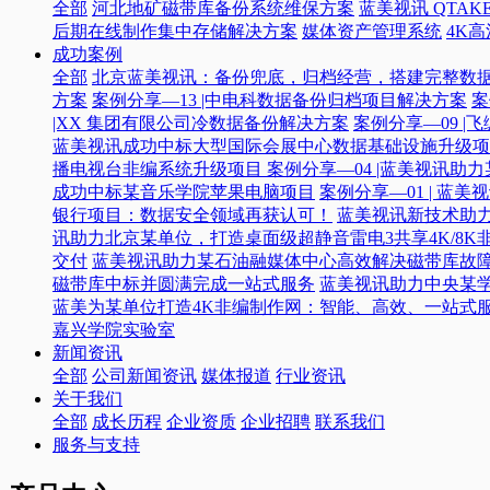
全部
河北地矿磁带库备份系统维保方案
蓝美视讯 QTAKE
后期在线制作集中存储解决方案
媒体资产管理系统
4K
成功案例
全部
北京蓝美视讯：备份兜底，归档经营，搭建完整数
方案
案例分享—13 |中电科数据备份归档项目解决方案
案
|XX 集团有限公司冷数据备份解决方案
案例分享—09 
蓝美视讯成功中标大型国际会展中心数据基础设施升级项
播电视台非编系统升级项目​
案例分享—04 |蓝美视讯助
成功中标某音乐学院苹果电脑项目
案例分享—01 | 
银行项目：数据安全领域再获认可！
蓝美视讯新技术助力
讯助力北京某单位，打造桌面级超静音雷电3共享4K/8K
交付
蓝美视讯助力某石油融媒体中心高效解决磁带库故
磁带库中标并圆满完成一站式服务
蓝美视讯助力中央某
蓝美为某单位打造4K非编制作网：智能、高效、一站式
嘉兴学院实验室
新闻资讯
全部
公司新闻资讯
媒体报道
行业资讯
关于我们
全部
成长历程
企业资质
企业招聘
联系我们
服务与支持