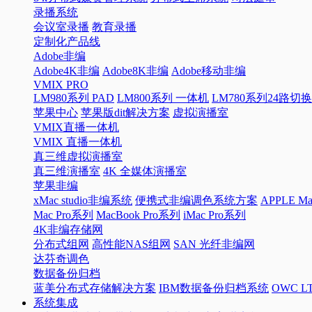
录播系统
会议室录播
教育录播
定制化产品线
Adobe非编
Adobe4K非编
Adobe8K非编
Adobe移动非编
VMIX PRO
LM980系列 PAD
LM800系列 一体机
LM780系列24路切
苹果中心
苹果版dit解决方案
虚拟演播室
VMIX直播一体机
VMIX 直播一体机
真三维虚拟演播室
真三维演播室
4K 全媒体演播室
苹果非编
xMac studio非编系统
便携式非编调色系统方案
APPLE 
Mac Pro系列
MacBook Pro系列
iMac Pro系列
4K非编存储网
分布式组网
高性能NAS组网
SAN 光纤非编网
达芬奇调色
数据备份归档
蓝美分布式存储解决方案
IBM数据备份归档系统
OWC 
系统集成