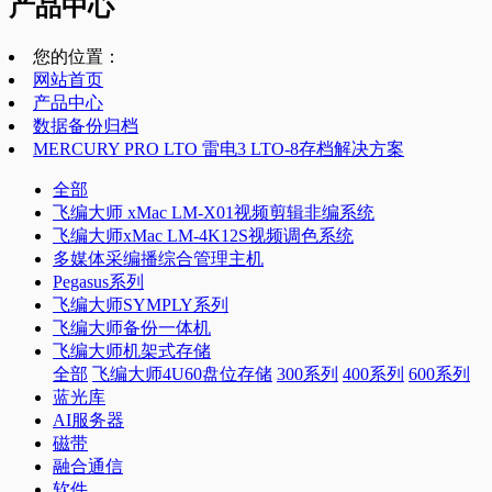
产品中心
您的位置：
网站首页
产品中心
数据备份归档
MERCURY PRO LTO 雷电3 LTO-8存档解决方案
全部
飞编大师 xMac LM-X01视频剪辑非编系统
飞编大师xMac LM-4K12S视频调色系统
多媒体采编播综合管理主机
Pegasus系列
飞编大师SYMPLY系列
飞编大师备份一体机
飞编大师机架式存储
全部
飞编大师4U60盘位存储
300系列
400系列
600系列
蓝光库
AI服务器
磁带
融合通信
软件