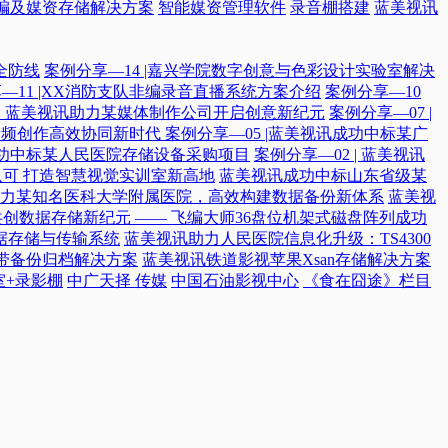
编及媒资存储解决方案
智能媒资管理软件
录音棚搭建
蓝美视讯
全防线
案例分享—14 |嘉兴学院数字创意与色彩设计实验室解决
—11 |XX消防支队非编录音直播系统方案介绍
案例分享—10
付，蓝美视讯助力某媒体制作公司开启创意新纪元
案例分享—07 |
院音频创作高效协同新时代​
案例分享—05 |蓝美视讯成功中标某广
讯成功中标某人民医院存储设备采购项目
案例分享—02 | 蓝美视讯
可 打造智慧视觉实训室新高地
蓝美视讯成功中标山东省级某
力某知名医科大学附属医院，高效构建数据备份新体系
蓝美视
共创数据存储新纪元 —— 飞编大师36盘位机架式磁盘阵列成功
据存储与传输系统
蓝美视讯助力人民医院信息化升级：TS4300
磁带备份归档解决方案
蓝美视讯铁道影视苹果Xsan存储解决方案
室+录影棚
中广天择 传媒
中国石油影视中心
《食在囧途》栏目