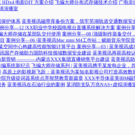
 HDx4 电影DIT 方案介绍
飞编大师分布式存储技术介绍
广电非
高清演播室
据保护体系
蓝美视讯磁带库备份方案，筑牢芜湖轨道交通数据安
例分享—12 |XX职业中学校园电视台直播系统解决方案
案例分享
|飞编大师存储在某部队交付使用
案例分享—08 |顶级制作装备交
目
案例分享—06 |蓝美视讯Mac mini M4工作站：赋能音乐学
力某空间中心构建高性能智能计算平台​
案例分享—03 | 蓝美视
蓝美视讯国产存储助力国防科技领域数据安全建设
蓝美视讯再获高校认
新营销 ————内蒙古XXX集团直播销售平台建设
蓝美视讯助
非编系统新纪元
飞编大师存储系列 | 蓝美视讯携手某发电企业，
障
高原上的影视新飞跃：蓝美视讯为某知名影视公司打造高效数
学院升级提词器系统点亮智慧教育新篇章
XXX半导体蓝美IBM
服务
蓝美视讯在石油行业的案例
某消防支队万兆NAS+虚拟演播