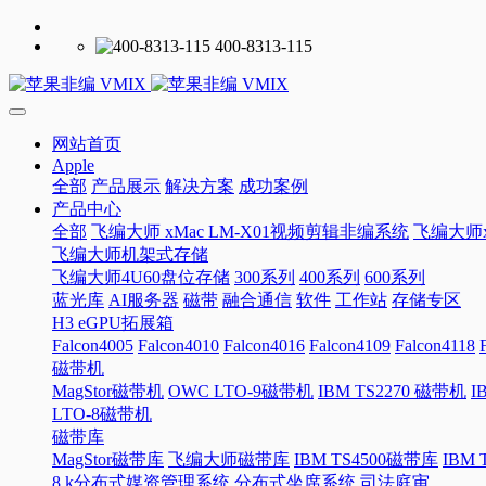
400-8313-115
网站首页
Apple
全部
产品展示
解决方案
成功案例
产品中心
全部
飞编大师 xMac LM-X01视频剪辑非编系统
飞编大师x
飞编大师机架式存储
飞编大师4U60盘位存储
300系列
400系列
600系列
蓝光库
AI服务器
磁带
融合通信
软件
工作站
存储专区
H3 eGPU拓展箱
Falcon4005
Falcon4010
Falcon4016
Falcon4109
Falcon4118
磁带机
MagStor磁带机
OWC LTO-9磁带机
IBM TS2270 磁带机
I
LTO-8磁带机
磁带库
MagStor磁带库
飞编大师磁带库
IBM TS4500磁带库
IBM
8 k分布式媒资管理系统
分布式坐席系统
司法庭审