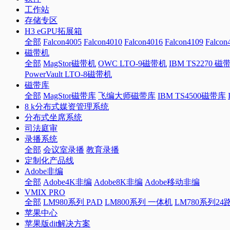
工作站
存储专区
H3 eGPU拓展箱
全部
Falcon4005
Falcon4010
Falcon4016
Falcon4109
Falcon
磁带机
全部
MagStor磁带机
OWC LTO-9磁带机
IBM TS2270 磁
PowerVault LTO-8磁带机
磁带库
全部
MagStor磁带库
飞编大师磁带库
IBM TS4500磁带库
8 k分布式媒资管理系统
分布式坐席系统
司法庭审
录播系统
全部
会议室录播
教育录播
定制化产品线
Adobe非编
全部
Adobe4K非编
Adobe8K非编
Adobe移动非编
VMIX PRO
全部
LM980系列 PAD
LM800系列 一体机
LM780系列2
苹果中心
苹果版dit解决方案