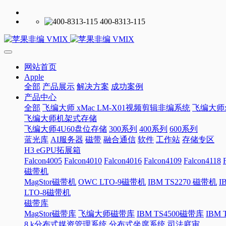
400-8313-115
网站首页
Apple
全部
产品展示
解决方案
成功案例
产品中心
全部
飞编大师 xMac LM-X01视频剪辑非编系统
飞编大师x
飞编大师机架式存储
飞编大师4U60盘位存储
300系列
400系列
600系列
蓝光库
AI服务器
磁带
融合通信
软件
工作站
存储专区
H3 eGPU拓展箱
Falcon4005
Falcon4010
Falcon4016
Falcon4109
Falcon4118
磁带机
MagStor磁带机
OWC LTO-9磁带机
IBM TS2270 磁带机
I
LTO-8磁带机
磁带库
MagStor磁带库
飞编大师磁带库
IBM TS4500磁带库
IBM
8 k分布式媒资管理系统
分布式坐席系统
司法庭审