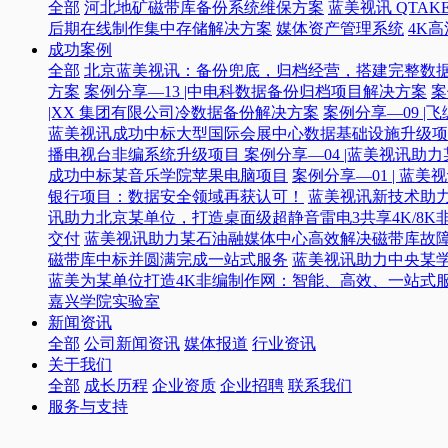
全部
河北地矿磁带库备份系统维保方案
蓝美视讯 QTAKE
后期在线制作集中存储解决方案
媒体资产管理系统
4K
成功案例
全部
北京蓝美视讯：备份兜底，归档经营，搭建完整数
方案
案例分享—13 |中电科数据备份归档项目解决方案
案
|XX 集团有限公司冷数据备份解决方案
案例分享—09 
蓝美视讯成功中标大型国际会展中心数据基础设施升级项
播电视台非编系统升级项目​
案例分享—04 |蓝美视讯助
成功中标某音乐学院苹果电脑项目
案例分享—01 | 
银行项目：数据安全领域再获认可！
蓝美视讯新技术助力
讯助力北京某单位，打造桌面级超静音雷电3共享4K/8K
交付
蓝美视讯助力某石油融媒体中心高效解决磁带库故
磁带库中标并圆满完成一站式服务
蓝美视讯助力中央某
蓝美为某单位打造4K非编制作网：智能、高效、一站式
嘉兴学院实验室
新闻资讯
全部
公司新闻资讯
媒体报道
行业资讯
关于我们
全部
成长历程
企业资质
企业招聘
联系我们
服务与支持