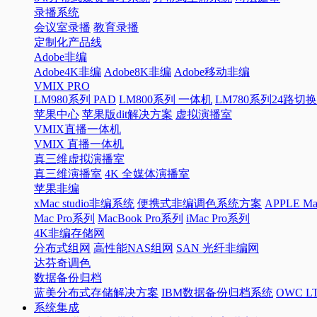
录播系统
会议室录播
教育录播
定制化产品线
Adobe非编
Adobe4K非编
Adobe8K非编
Adobe移动非编
VMIX PRO
LM980系列 PAD
LM800系列 一体机
LM780系列24路切
苹果中心
苹果版dit解决方案
虚拟演播室
VMIX直播一体机
VMIX 直播一体机
真三维虚拟演播室
真三维演播室
4K 全媒体演播室
苹果非编
xMac studio非编系统
便携式非编调色系统方案
APPLE 
Mac Pro系列
MacBook Pro系列
iMac Pro系列
4K非编存储网
分布式组网
高性能NAS组网
SAN 光纤非编网
达芬奇调色
数据备份归档
蓝美分布式存储解决方案
IBM数据备份归档系统
OWC 
系统集成