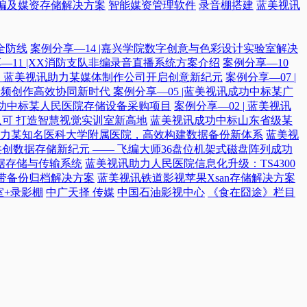
编及媒资存储解决方案
智能媒资管理软件
录音棚搭建
蓝美视讯
全防线
案例分享—14 |嘉兴学院数字创意与色彩设计实验室解决
—11 |XX消防支队非编录音直播系统方案介绍
案例分享—10
付，蓝美视讯助力某媒体制作公司开启创意新纪元
案例分享—07 |
院音频创作高效协同新时代​
案例分享—05 |蓝美视讯成功中标某广
讯成功中标某人民医院存储设备采购项目
案例分享—02 | 蓝美视讯
可 打造智慧视觉实训室新高地
蓝美视讯成功中标山东省级某
力某知名医科大学附属医院，高效构建数据备份新体系
蓝美视
共创数据存储新纪元 —— 飞编大师36盘位机架式磁盘阵列成功
据存储与传输系统
蓝美视讯助力人民医院信息化升级：TS4300
磁带备份归档解决方案
蓝美视讯铁道影视苹果Xsan存储解决方案
室+录影棚
中广天择 传媒
中国石油影视中心
《食在囧途》栏目