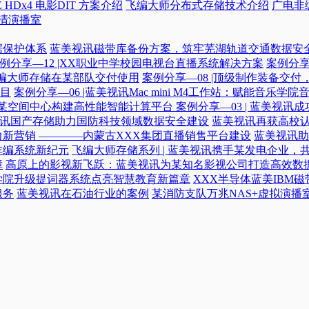
 HDx4 电影DIT 方案介绍
飞编大师分布式存储技术介绍
广电非
高清演播室
据保护体系
蓝美视讯磁带库备份方案，筑牢芜湖轨道交通数据安
例分享—12 |XX职业中学校园电视台直播系统解决方案
案例分享
|飞编大师存储在某部队交付使用
案例分享—08 |顶级制作装备交
目
案例分享—06 |蓝美视讯Mac mini M4工作站：赋能音乐学
力某空间中心构建高性能智能计算平台​
案例分享—03 | 蓝美视
蓝美视讯国产存储助力国防科技领域数据安全建设
蓝美视讯再获高校认
新营销 ————内蒙古XXX集团直播销售平台建设
蓝美视讯助
非编系统新纪元
飞编大师存储系列 | 蓝美视讯携手某发电企业，
障
高原上的影视新飞跃：蓝美视讯为某知名影视公司打造高效数
学院升级提词器系统点亮智慧教育新篇章
XXX半导体蓝美IBM
服务
蓝美视讯在石油行业的案例
某消防支队万兆NAS+虚拟演播