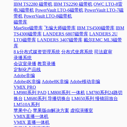
IBM TS2280 磁带机
IBM TS2290 磁带机
OWC LTO-8雷
电3磁带机
PowerVault LTO-6磁带机
PowerVault LTO-7磁
带机
PowerVault LTO-8磁带机
磁带库
MagStor磁带库
飞编大师磁带库
IBM TS4500磁带库
IBM
TS4300磁带库
LANDERS 6807磁带库
LANDERS 2U
LTO磁带库
LANDERS 3407磁带库
戴尔EMC ML3磁带
库
8 k分布式媒资管理系统
分布式坐席系统
司法庭审
录播系统
会议室录播
教育录播
定制化产品线
Adobe非编
Adobe4K非编
Adobe8K非编
Adobe移动非编
VMIX PRO
LM980系列 PAD
LM800系列 一体机
LM780系列24路切
换台
LM680系列 导播切换台
LM650系列 慢镜回放台
LM510A系列
苹果中心
苹果版dit解决方案
虚拟演播室
VMIX直播一体机
VMIX 直播一体机