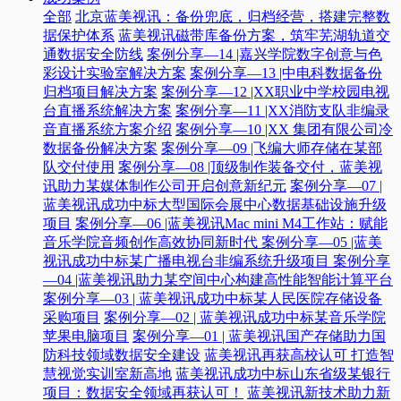
全部
北京蓝美视讯：备份兜底，归档经营，搭建完整数
据保护体系
蓝美视讯磁带库备份方案，筑牢芜湖轨道交
通数据安全防线
案例分享—14 |嘉兴学院数字创意与色
彩设计实验室解决方案
案例分享—13 |中电科数据备份
归档项目解决方案
案例分享—12 |XX职业中学校园电视
台直播系统解决方案
案例分享—11 |XX消防支队非编录
音直播系统方案介绍
案例分享—10 |XX 集团有限公司冷
数据备份解决方案
案例分享—09 |飞编大师存储在某部
队交付使用
案例分享—08 |顶级制作装备交付，蓝美视
讯助力某媒体制作公司开启创意新纪元
案例分享—07 |
蓝美视讯成功中标大型国际会展中心数据基础设施升级
项目
案例分享—06 |蓝美视讯Mac mini M4工作站：赋能
音乐学院音频创作高效协同新时代​
案例分享—05 |蓝美
视讯成功中标某广播电视台非编系统升级项目​
案例分享
—04 |蓝美视讯助力某空间中心构建高性能智能计算平台​
案例分享—03 | 蓝美视讯成功中标某人民医院存储设备
采购项目
案例分享—02 | 蓝美视讯成功中标某音乐学院
苹果电脑项目
案例分享—01 | 蓝美视讯国产存储助力国
防科技领域数据安全建设
蓝美视讯再获高校认可 打造智
慧视觉实训室新高地
蓝美视讯成功中标山东省级某银行
项目：数据安全领域再获认可！
蓝美视讯新技术助力新