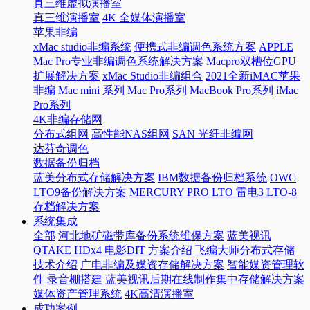
真三维虚拟演播室
真三维演播室
4K 全媒体演播室
苹果非编
xMac studio非编系统
便携式非编调色系统方案
APPLE
Mac Pro专业非编调色系统解决方案
Macpro双槽位GPU
扩展解决方案
xMac Studio非编组合
2021全新iMAC苹果
非编
Mac mini 系列
Mac Pro系列
MacBook Pro系列
iMac
Pro系列
4K非编存储网
分布式组网
高性能NAS组网
SAN 光纤非编网
达芬奇调色
数据备份归档
蓝美分布式存储解决方案
IBM数据备份归档系统
OWC
LTO9备份解决方案
MERCURY PRO LTO 雷电3 LTO-8
存档解决方案
系统集成
全部
河北地矿磁带库备份系统维保方案
蓝美视讯
QTAKE HDx4 电影DIT 方案介绍
飞编大师分布式存储
技术介绍
广电非编及媒资存储解决方案
智能媒资管理软
件
录音棚搭建
蓝美视讯后期在线制作集中存储解决方案
媒体资产管理系统
4K高清演播室
成功案例