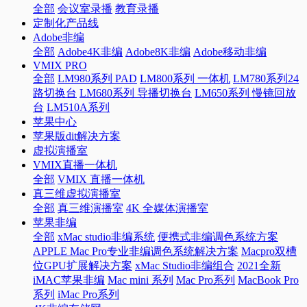
全部
会议室录播
教育录播
定制化产品线
Adobe非编
全部
Adobe4K非编
Adobe8K非编
Adobe移动非编
VMIX PRO
全部
LM980系列 PAD
LM800系列 一体机
LM780系列24
路切换台
LM680系列 导播切换台
LM650系列 慢镜回放
台
LM510A系列
苹果中心
苹果版dit解决方案
虚拟演播室
VMIX直播一体机
全部
VMIX 直播一体机
真三维虚拟演播室
全部
真三维演播室
4K 全媒体演播室
苹果非编
全部
xMac studio非编系统
便携式非编调色系统方案
APPLE Mac Pro专业非编调色系统解决方案
Macpro双槽
位GPU扩展解决方案
xMac Studio非编组合
2021全新
iMAC苹果非编
Mac mini 系列
Mac Pro系列
MacBook Pro
系列
iMac Pro系列