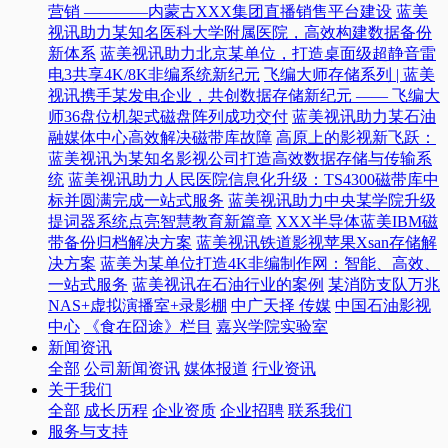
营销 ————内蒙古XXX集团直播销售平台建设
蓝美
视讯助力某知名医科大学附属医院，高效构建数据备份
新体系
蓝美视讯助力北京某单位，打造桌面级超静音雷
电3共享4K/8K非编系统新纪元
飞编大师存储系列 | 蓝美
视讯携手某发电企业，共创数据存储新纪元 —— 飞编大
师36盘位机架式磁盘阵列成功交付
蓝美视讯助力某石油
融媒体中心高效解决磁带库故障
高原上的影视新飞跃：
蓝美视讯为某知名影视公司打造高效数据存储与传输系
统
蓝美视讯助力人民医院信息化升级：TS4300磁带库中
标并圆满完成一站式服务
蓝美视讯助力中央某学院升级
提词器系统点亮智慧教育新篇章
XXX半导体蓝美IBM磁
带备份归档解决方案
蓝美视讯铁道影视苹果Xsan存储解
决方案
蓝美为某单位打造4K非编制作网：智能、高效、
一站式服务
蓝美视讯在石油行业的案例
某消防支队万兆
NAS+虚拟演播室+录影棚
中广天择 传媒
中国石油影视
中心
《食在囧途》栏目
嘉兴学院实验室
新闻资讯
全部
公司新闻资讯
媒体报道
行业资讯
关于我们
全部
成长历程
企业资质
企业招聘
联系我们
服务与支持