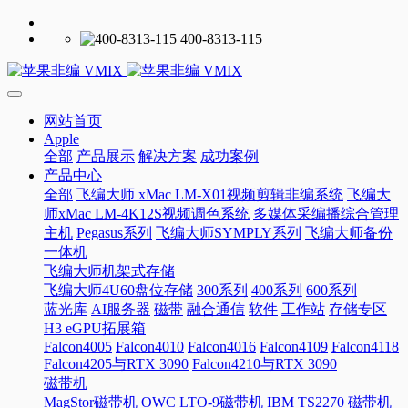
400-8313-115
网站首页
Apple
全部
产品展示
解决方案
成功案例
产品中心
全部
飞编大师 xMac LM-X01视频剪辑非编系统
飞编大
师xMac LM-4K12S视频调色系统
多媒体采编播综合管理
主机
Pegasus系列
飞编大师SYMPLY系列
飞编大师备份
一体机
飞编大师机架式存储
飞编大师4U60盘位存储
300系列
400系列
600系列
蓝光库
AI服务器
磁带
融合通信
软件
工作站
存储专区
H3 eGPU拓展箱
Falcon4005
Falcon4010
Falcon4016
Falcon4109
Falcon4118
Falcon4205与RTX 3090
Falcon4210与RTX 3090
磁带机
MagStor磁带机
OWC LTO-9磁带机
IBM TS2270 磁带机