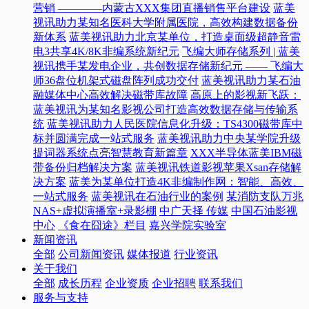
营销 ————内蒙古XXX集团直播销售平台建设
蓝美
视讯助力某知名医科大学附属医院，高效构建数据备份
新体系
蓝美视讯助力北京某单位，打造桌面级超静音雷
电3共享4K/8K非编系统新纪元
飞编大师存储系列 | 蓝美
视讯携手某发电企业，共创数据存储新纪元 —— 飞编大
师36盘位机架式磁盘阵列成功交付
蓝美视讯助力某石油
融媒体中心高效解决磁带库故障
高原上的影视新飞跃：
蓝美视讯为某知名影视公司打造高效数据存储与传输系
统
蓝美视讯助力人民医院信息化升级：TS4300磁带库中
标并圆满完成一站式服务
蓝美视讯助力中央某学院升级
提词器系统点亮智慧教育新篇章
XXX半导体蓝美IBM磁
带备份归档解决方案
蓝美视讯铁道影视苹果Xsan存储解
决方案
蓝美为某单位打造4K非编制作网：智能、高效、
一站式服务
蓝美视讯在石油行业的案例
某消防支队万兆
NAS+虚拟演播室+录影棚
中广天择 传媒
中国石油影视
中心
《食在囧途》栏目
嘉兴学院实验室
新闻资讯
全部
公司新闻资讯
媒体报道
行业资讯
关于我们
全部
成长历程
企业资质
企业招聘
联系我们
服务与支持