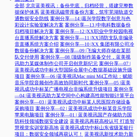
全部
北京蓝美视讯：备份兜底，归档经营，搭建完整数
据保护体系
蓝美视讯磁带库备份方案，筑牢芜湖轨道交
通数据安全防线
案例分享—14 |嘉兴学院数字创意与色
彩设计实验室解决方案
案例分享—13 |中电科数据备份
归档项目解决方案
案例分享—12 |XX职业中学校园电视
台直播系统解决方案
案例分享—11 |XX消防支队非编录
音直播系统方案介绍
案例分享—10 |XX 集团有限公司冷
数据备份解决方案
案例分享—09 |飞编大师存储在某部
队交付使用
案例分享—08 |顶级制作装备交付，蓝美视
讯助力某媒体制作公司开启创意新纪元
案例分享—07 |
蓝美视讯成功中标大型国际会展中心数据基础设施升级
项目
案例分享—06 |蓝美视讯Mac mini M4工作站：赋能
音乐学院音频创作高效协同新时代​
案例分享—05 |蓝美
视讯成功中标某广播电视台非编系统升级项目​
案例分享
—04 |蓝美视讯助力某空间中心构建高性能智能计算平台​
案例分享—03 | 蓝美视讯成功中标某人民医院存储设备
采购项目
案例分享—02 | 蓝美视讯成功中标某音乐学院
苹果电脑项目
案例分享—01 | 蓝美视讯国产存储助力国
防科技领域数据安全建设
蓝美视讯再获高校认可 打造智
慧视觉实训室新高地
蓝美视讯成功中标山东省级某银行
项目：数据安全领域再获认可！
蓝美视讯新技术助力新