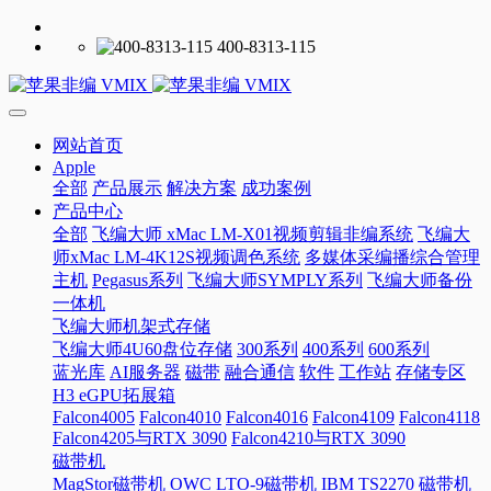
400-8313-115
网站首页
Apple
全部
产品展示
解决方案
成功案例
产品中心
全部
飞编大师 xMac LM-X01视频剪辑非编系统
飞编大
师xMac LM-4K12S视频调色系统
多媒体采编播综合管理
主机
Pegasus系列
飞编大师SYMPLY系列
飞编大师备份
一体机
飞编大师机架式存储
飞编大师4U60盘位存储
300系列
400系列
600系列
蓝光库
AI服务器
磁带
融合通信
软件
工作站
存储专区
H3 eGPU拓展箱
Falcon4005
Falcon4010
Falcon4016
Falcon4109
Falcon4118
Falcon4205与RTX 3090
Falcon4210与RTX 3090
磁带机
MagStor磁带机
OWC LTO-9磁带机
IBM TS2270 磁带机