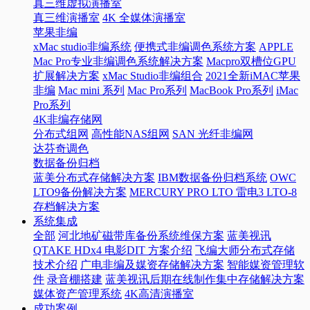
真三维虚拟演播室
真三维演播室
4K 全媒体演播室
苹果非编
xMac studio非编系统
便携式非编调色系统方案
APPLE
Mac Pro专业非编调色系统解决方案
Macpro双槽位GPU
扩展解决方案
xMac Studio非编组合
2021全新iMAC苹果
非编
Mac mini 系列
Mac Pro系列
MacBook Pro系列
iMac
Pro系列
4K非编存储网
分布式组网
高性能NAS组网
SAN 光纤非编网
达芬奇调色
数据备份归档
蓝美分布式存储解决方案
IBM数据备份归档系统
OWC
LTO9备份解决方案
MERCURY PRO LTO 雷电3 LTO-8
存档解决方案
系统集成
全部
河北地矿磁带库备份系统维保方案
蓝美视讯
QTAKE HDx4 电影DIT 方案介绍
飞编大师分布式存储
技术介绍
广电非编及媒资存储解决方案
智能媒资管理软
件
录音棚搭建
蓝美视讯后期在线制作集中存储解决方案
媒体资产管理系统
4K高清演播室
成功案例