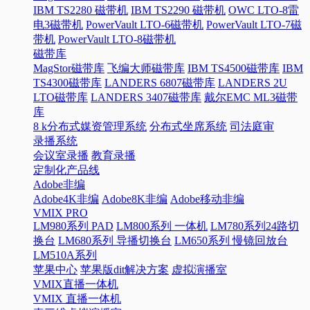
IBM TS2280 磁带机
IBM TS2290 磁带机
OWC LTO-8雷
电3磁带机
PowerVault LTO-6磁带机
PowerVault LTO-7磁
带机
PowerVault LTO-8磁带机
磁带库
MagStor磁带库
飞编大师磁带库
IBM TS4500磁带库
IBM
TS4300磁带库
LANDERS 6807磁带库
LANDERS 2U
LTO磁带库
LANDERS 3407磁带库
戴尔EMC ML3磁带
库
8 k分布式媒资管理系统
分布式坐席系统
司法庭审
录播系统
会议室录播
教育录播
定制化产品线
Adobe非编
Adobe4K非编
Adobe8K非编
Adobe移动非编
VMIX PRO
LM980系列 PAD
LM800系列 一体机
LM780系列24路切
换台
LM680系列 导播切换台
LM650系列 慢镜回放台
LM510A系列
苹果中心
苹果版dit解决方案
虚拟演播室
VMIX直播一体机
VMIX 直播一体机