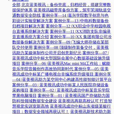
全部
北京蓝美视讯：备份兜底，归档经营，搭建完整数
据保护体系
蓝美视讯磁带库备份方案，筑牢芜湖轨道交
通数据安全防线
案例分享—14 |嘉兴学院数字创意与色
彩设计实验室解决方案
案例分享—13 |中电科数据备份
归档项目解决方案
案例分享—12 |XX职业中学校园电视
台直播系统解决方案
案例分享—11 |XX消防支队非编录
音直播系统方案介绍
案例分享—10 |XX 集团有限公司冷
数据备份解决方案
案例分享—09 |飞编大师存储在某部
队交付使用
案例分享—08 |顶级制作装备交付，蓝美视
讯助力某媒体制作公司开启创意新纪元
案例分享—07 |
蓝美视讯成功中标大型国际会展中心数据基础设施升级
项目
案例分享—06 |蓝美视讯Mac mini M4工作站：赋能
音乐学院音频创作高效协同新时代​
案例分享—05 |蓝美
视讯成功中标某广播电视台非编系统升级项目​
案例分享
—04 |蓝美视讯助力某空间中心构建高性能智能计算平台​
案例分享—03 | 蓝美视讯成功中标某人民医院存储设备
采购项目
案例分享—02 | 蓝美视讯成功中标某音乐学院
苹果电脑项目
案例分享—01 | 蓝美视讯国产存储助力国
防科技领域数据安全建设
蓝美视讯再获高校认可 打造智
慧视觉实训室新高地
蓝美视讯成功中标山东省级某银行
项目：数据安全领域再获认可！
蓝美视讯新技术助力新