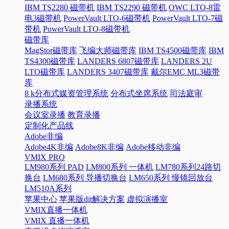
IBM TS2280 磁带机
IBM TS2290 磁带机
OWC LTO-8雷
电3磁带机
PowerVault LTO-6磁带机
PowerVault LTO-7磁
带机
PowerVault LTO-8磁带机
磁带库
MagStor磁带库
飞编大师磁带库
IBM TS4500磁带库
IBM
TS4300磁带库
LANDERS 6807磁带库
LANDERS 2U
LTO磁带库
LANDERS 3407磁带库
戴尔EMC ML3磁带
库
8 k分布式媒资管理系统
分布式坐席系统
司法庭审
录播系统
会议室录播
教育录播
定制化产品线
Adobe非编
Adobe4K非编
Adobe8K非编
Adobe移动非编
VMIX PRO
LM980系列 PAD
LM800系列 一体机
LM780系列24路切
换台
LM680系列 导播切换台
LM650系列 慢镜回放台
LM510A系列
苹果中心
苹果版dit解决方案
虚拟演播室
VMIX直播一体机
VMIX 直播一体机