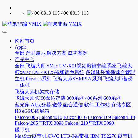
400-8313-115
网站首页
Apple
全部
产品展示
解决方案
成功案例
产品中心
全部
飞编大师 xMac LM-X01视频剪辑非编系统
飞编大
师xMac LM-4K12S视频调色系统
多媒体采编播综合管理
主机
Pegasus系列
飞编大师SYMPLY系列
飞编大师备份
一体机
飞编大师机架式存储
飞编大师4U60盘位存储
300系列
400系列
600系列
蓝光库
AI服务器
磁带
融合通信
软件
工作站
存储专区
H3 eGPU拓展箱
Falcon4005
Falcon4010
Falcon4016
Falcon4109
Falcon4118
Falcon4205与RTX 3090
Falcon4210与RTX 3090
磁带机
MagStor磁带机
OWC LTO-9磁带机
IBM TS2270 磁带机