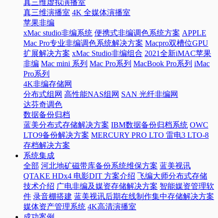
真三维虚拟演播室
真三维演播室
4K 全媒体演播室
苹果非编
xMac studio非编系统
便携式非编调色系统方案
APPLE
Mac Pro专业非编调色系统解决方案
Macpro双槽位GPU
扩展解决方案
xMac Studio非编组合
2021全新iMAC苹果
非编
Mac mini 系列
Mac Pro系列
MacBook Pro系列
iMac
Pro系列
4K非编存储网
分布式组网
高性能NAS组网
SAN 光纤非编网
达芬奇调色
数据备份归档
蓝美分布式存储解决方案
IBM数据备份归档系统
OWC
LTO9备份解决方案
MERCURY PRO LTO 雷电3 LTO-8
存档解决方案
系统集成
全部
河北地矿磁带库备份系统维保方案
蓝美视讯
QTAKE HDx4 电影DIT 方案介绍
飞编大师分布式存储
技术介绍
广电非编及媒资存储解决方案
智能媒资管理软
件
录音棚搭建
蓝美视讯后期在线制作集中存储解决方案
媒体资产管理系统
4K高清演播室
成功案例