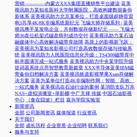
营销 ————内蒙古XXX集团直播销售平台建设
蓝美
视讯助力某知名医科大学附属医院，高效构建数据备份
新体系
蓝美视讯助力北京某单位，打造桌面级超静音雷
电3共享4K/8K非编系统新纪元
飞编大师存储系列 | 蓝美
视讯携手某发电企业，共创数据存储新纪元 —— 飞编大
师36盘位机架式磁盘阵列成功交付
蓝美视讯助力某石油
融媒体中心高效解决磁带库故障
高原上的影视新飞跃：
蓝美视讯为某知名影视公司打造高效数据存储与传输系
统
蓝美视讯助力人民医院信息化升级：TS4300磁带库中
标并圆满完成一站式服务
蓝美视讯助力中央某学院升级
提词器系统点亮智慧教育新篇章
XXX半导体蓝美IBM磁
带备份归档解决方案
蓝美视讯铁道影视苹果Xsan存储解
决方案
蓝美为某单位打造4K非编制作网：智能、高效、
一站式服务
蓝美视讯在石油行业的案例
某消防支队万兆
NAS+虚拟演播室+录影棚
中广天择 传媒
中国石油影视
中心
《食在囧途》栏目
嘉兴学院实验室
新闻资讯
全部
公司新闻资讯
媒体报道
行业资讯
关于我们
全部
成长历程
企业资质
企业招聘
联系我们
服务与支持