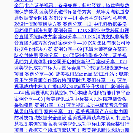
全部
北京蓝美视讯：备份兜底，归档经营，搭建完整数
据保护体系
蓝美视讯磁带库备份方案，筑牢芜湖轨道交
通数据安全防线
案例分享—14 |嘉兴学院数字创意与色
彩设计实验室解决方案
案例分享—13 |中电科数据备份
归档项目解决方案
案例分享—12 |XX职业中学校园电视
台直播系统解决方案
案例分享—11 |XX消防支队非编录
音直播系统方案介绍
案例分享—10 |XX 集团有限公司冷
数据备份解决方案
案例分享—09 |飞编大师存储在某部
队交付使用
案例分享—08 |顶级制作装备交付，蓝美视
讯助力某媒体制作公司开启创意新纪元
案例分享—07 |
蓝美视讯成功中标大型国际会展中心数据基础设施升级
项目
案例分享—06 |蓝美视讯Mac mini M4工作站：赋能
音乐学院音频创作高效协同新时代​
案例分享—05 |蓝美
视讯成功中标某广播电视台非编系统升级项目​
案例分享
—04 |蓝美视讯助力某空间中心构建高性能智能计算平台​
案例分享—03 | 蓝美视讯成功中标某人民医院存储设备
采购项目
案例分享—02 | 蓝美视讯成功中标某音乐学院
苹果电脑项目
案例分享—01 | 蓝美视讯国产存储助力国
防科技领域数据安全建设
蓝美视讯再获高校认可 打造智
慧视觉实训室新高地
蓝美视讯成功中标山东省级某银行
项目：数据安全领域再获认可！
蓝美视讯新技术助力新