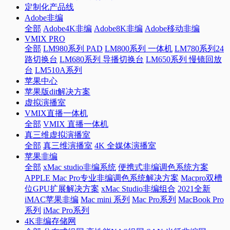
定制化产品线
Adobe非编
全部
Adobe4K非编
Adobe8K非编
Adobe移动非编
VMIX PRO
全部
LM980系列 PAD
LM800系列 一体机
LM780系列24
路切换台
LM680系列 导播切换台
LM650系列 慢镜回放
台
LM510A系列
苹果中心
苹果版dit解决方案
虚拟演播室
VMIX直播一体机
全部
VMIX 直播一体机
真三维虚拟演播室
全部
真三维演播室
4K 全媒体演播室
苹果非编
全部
xMac studio非编系统
便携式非编调色系统方案
APPLE Mac Pro专业非编调色系统解决方案
Macpro双槽
位GPU扩展解决方案
xMac Studio非编组合
2021全新
iMAC苹果非编
Mac mini 系列
Mac Pro系列
MacBook Pro
系列
iMac Pro系列
4K非编存储网