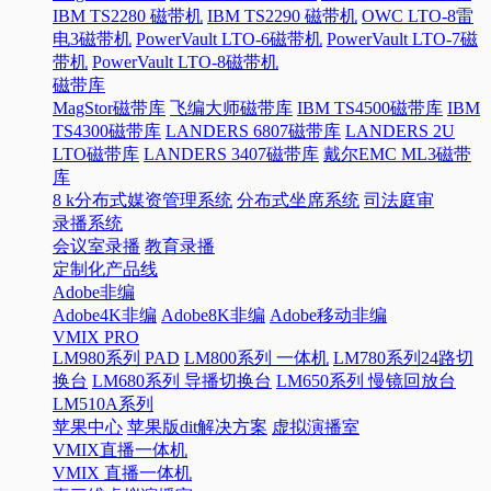
IBM TS2280 磁带机
IBM TS2290 磁带机
OWC LTO-8雷
电3磁带机
PowerVault LTO-6磁带机
PowerVault LTO-7磁
带机
PowerVault LTO-8磁带机
磁带库
MagStor磁带库
飞编大师磁带库
IBM TS4500磁带库
IBM
TS4300磁带库
LANDERS 6807磁带库
LANDERS 2U
LTO磁带库
LANDERS 3407磁带库
戴尔EMC ML3磁带
库
8 k分布式媒资管理系统
分布式坐席系统
司法庭审
录播系统
会议室录播
教育录播
定制化产品线
Adobe非编
Adobe4K非编
Adobe8K非编
Adobe移动非编
VMIX PRO
LM980系列 PAD
LM800系列 一体机
LM780系列24路切
换台
LM680系列 导播切换台
LM650系列 慢镜回放台
LM510A系列
苹果中心
苹果版dit解决方案
虚拟演播室
VMIX直播一体机
VMIX 直播一体机