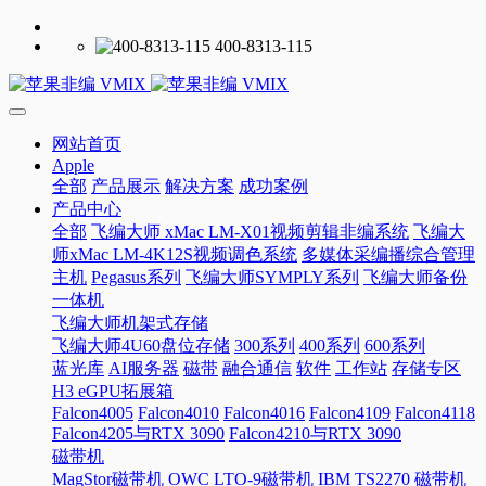
400-8313-115
网站首页
Apple
全部
产品展示
解决方案
成功案例
产品中心
全部
飞编大师 xMac LM-X01视频剪辑非编系统
飞编大
师xMac LM-4K12S视频调色系统
多媒体采编播综合管理
主机
Pegasus系列
飞编大师SYMPLY系列
飞编大师备份
一体机
飞编大师机架式存储
飞编大师4U60盘位存储
300系列
400系列
600系列
蓝光库
AI服务器
磁带
融合通信
软件
工作站
存储专区
H3 eGPU拓展箱
Falcon4005
Falcon4010
Falcon4016
Falcon4109
Falcon4118
Falcon4205与RTX 3090
Falcon4210与RTX 3090
磁带机
MagStor磁带机
OWC LTO-9磁带机
IBM TS2270 磁带机