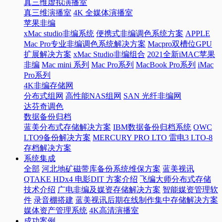
真三维虚拟演播室
真三维演播室
4K 全媒体演播室
苹果非编
xMac studio非编系统
便携式非编调色系统方案
APPLE
Mac Pro专业非编调色系统解决方案
Macpro双槽位GPU
扩展解决方案
xMac Studio非编组合
2021全新iMAC苹果
非编
Mac mini 系列
Mac Pro系列
MacBook Pro系列
iMac
Pro系列
4K非编存储网
分布式组网
高性能NAS组网
SAN 光纤非编网
达芬奇调色
数据备份归档
蓝美分布式存储解决方案
IBM数据备份归档系统
OWC
LTO9备份解决方案
MERCURY PRO LTO 雷电3 LTO-8
存档解决方案
系统集成
全部
河北地矿磁带库备份系统维保方案
蓝美视讯
QTAKE HDx4 电影DIT 方案介绍
飞编大师分布式存储
技术介绍
广电非编及媒资存储解决方案
智能媒资管理软
件
录音棚搭建
蓝美视讯后期在线制作集中存储解决方案
媒体资产管理系统
4K高清演播室
成功案例