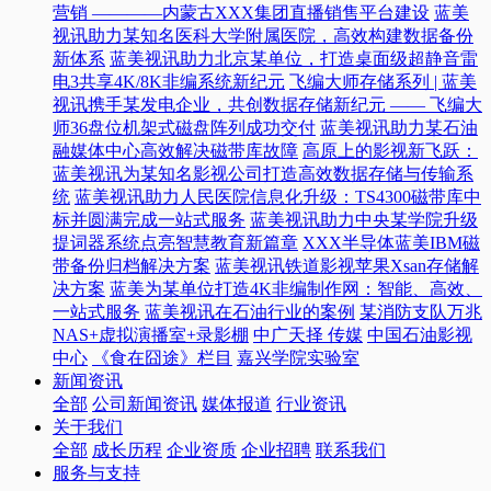
营销 ————内蒙古XXX集团直播销售平台建设
蓝美
视讯助力某知名医科大学附属医院，高效构建数据备份
新体系
蓝美视讯助力北京某单位，打造桌面级超静音雷
电3共享4K/8K非编系统新纪元
飞编大师存储系列 | 蓝美
视讯携手某发电企业，共创数据存储新纪元 —— 飞编大
师36盘位机架式磁盘阵列成功交付
蓝美视讯助力某石油
融媒体中心高效解决磁带库故障
高原上的影视新飞跃：
蓝美视讯为某知名影视公司打造高效数据存储与传输系
统
蓝美视讯助力人民医院信息化升级：TS4300磁带库中
标并圆满完成一站式服务
蓝美视讯助力中央某学院升级
提词器系统点亮智慧教育新篇章
XXX半导体蓝美IBM磁
带备份归档解决方案
蓝美视讯铁道影视苹果Xsan存储解
决方案
蓝美为某单位打造4K非编制作网：智能、高效、
一站式服务
蓝美视讯在石油行业的案例
某消防支队万兆
NAS+虚拟演播室+录影棚
中广天择 传媒
中国石油影视
中心
《食在囧途》栏目
嘉兴学院实验室
新闻资讯
全部
公司新闻资讯
媒体报道
行业资讯
关于我们
全部
成长历程
企业资质
企业招聘
联系我们
服务与支持