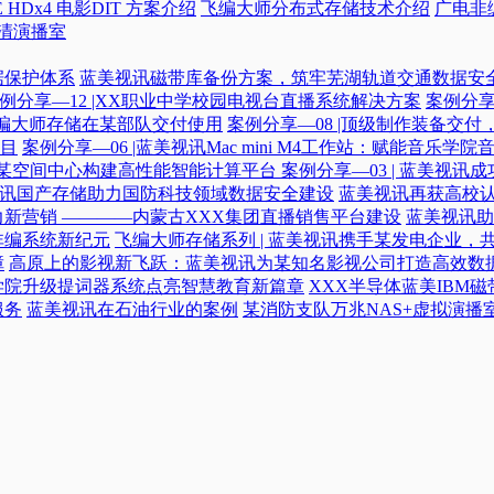
 HDx4 电影DIT 方案介绍
飞编大师分布式存储技术介绍
广电非
高清演播室
据保护体系
蓝美视讯磁带库备份方案，筑牢芜湖轨道交通数据安
例分享—12 |XX职业中学校园电视台直播系统解决方案
案例分享
|飞编大师存储在某部队交付使用
案例分享—08 |顶级制作装备交
目
案例分享—06 |蓝美视讯Mac mini M4工作站：赋能音乐学
力某空间中心构建高性能智能计算平台​
案例分享—03 | 蓝美视
蓝美视讯国产存储助力国防科技领域数据安全建设
蓝美视讯再获高校认
新营销 ————内蒙古XXX集团直播销售平台建设
蓝美视讯助
非编系统新纪元
飞编大师存储系列 | 蓝美视讯携手某发电企业，
障
高原上的影视新飞跃：蓝美视讯为某知名影视公司打造高效数
学院升级提词器系统点亮智慧教育新篇章
XXX半导体蓝美IBM
服务
蓝美视讯在石油行业的案例
某消防支队万兆NAS+虚拟演播