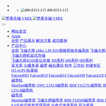
400-8313-115
网站首页
Apple
全部
产品展示
解决方案
成功案例
产品中心
全部
飞编大师 xMac LM-X01视频剪辑非编系统
飞编大师x
飞编大师机架式存储
飞编大师4U60盘位存储
300系列
400系列
600系列
蓝光库
AI服务器
磁带
融合通信
软件
工作站
存储专区
H3 eGPU拓展箱
Falcon4005
Falcon4010
Falcon4016
Falcon4109
Falcon4118
磁带机
MagStor磁带机
OWC LTO-9磁带机
IBM TS2270 磁带机
I
LTO-8磁带机
磁带库
MagStor磁带库
飞编大师磁带库
IBM TS4500磁带库
IBM
8 k分布式媒资管理系统
分布式坐席系统
司法庭审