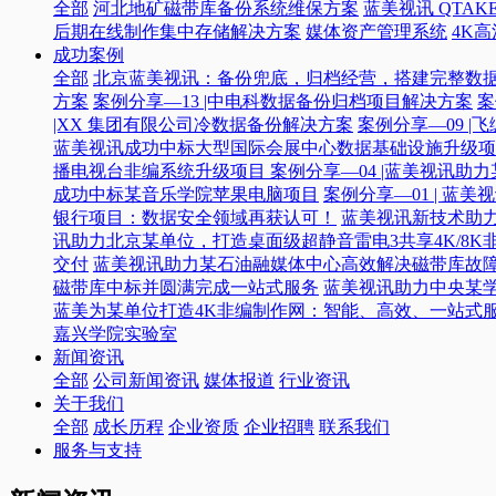
全部
河北地矿磁带库备份系统维保方案
蓝美视讯 QTAKE
后期在线制作集中存储解决方案
媒体资产管理系统
4K
成功案例
全部
北京蓝美视讯：备份兜底，归档经营，搭建完整数
方案
案例分享—13 |中电科数据备份归档项目解决方案
案
|XX 集团有限公司冷数据备份解决方案
案例分享—09 
蓝美视讯成功中标大型国际会展中心数据基础设施升级项
播电视台非编系统升级项目​
案例分享—04 |蓝美视讯助
成功中标某音乐学院苹果电脑项目
案例分享—01 | 
银行项目：数据安全领域再获认可！
蓝美视讯新技术助力
讯助力北京某单位，打造桌面级超静音雷电3共享4K/8K
交付
蓝美视讯助力某石油融媒体中心高效解决磁带库故
磁带库中标并圆满完成一站式服务
蓝美视讯助力中央某
蓝美为某单位打造4K非编制作网：智能、高效、一站式
嘉兴学院实验室
新闻资讯
全部
公司新闻资讯
媒体报道
行业资讯
关于我们
全部
成长历程
企业资质
企业招聘
联系我们
服务与支持