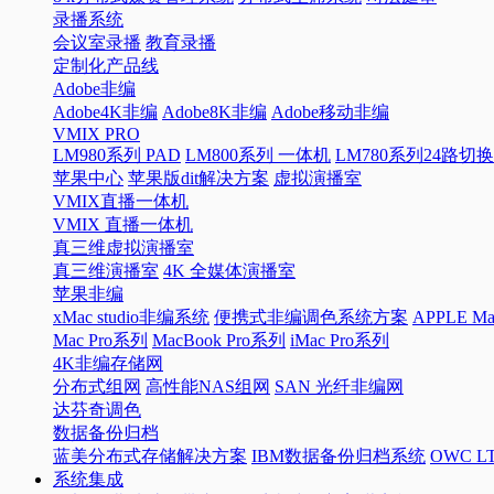
录播系统
会议室录播
教育录播
定制化产品线
Adobe非编
Adobe4K非编
Adobe8K非编
Adobe移动非编
VMIX PRO
LM980系列 PAD
LM800系列 一体机
LM780系列24路切
苹果中心
苹果版dit解决方案
虚拟演播室
VMIX直播一体机
VMIX 直播一体机
真三维虚拟演播室
真三维演播室
4K 全媒体演播室
苹果非编
xMac studio非编系统
便携式非编调色系统方案
APPLE 
Mac Pro系列
MacBook Pro系列
iMac Pro系列
4K非编存储网
分布式组网
高性能NAS组网
SAN 光纤非编网
达芬奇调色
数据备份归档
蓝美分布式存储解决方案
IBM数据备份归档系统
OWC 
系统集成