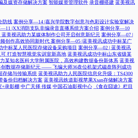
编及媒资存储解决方案
智能媒资管理软件
录音棚搭建
蓝美视讯
全防线
案例分享—14 |嘉兴学院数字创意与色彩设计实验室解决
—11 |XX消防支队非编录音直播系统方案介绍
案例分享—10
付，蓝美视讯助力某媒体制作公司开启创意新纪元
案例分享—07 |
院音频创作高效协同新时代​
案例分享—05 |蓝美视讯成功中标某广
讯成功中标某人民医院存储设备采购项目
案例分享—02 | 蓝美视讯
可 打造智慧视觉实训室新高地
蓝美视讯成功中标山东省级某
力某知名医科大学附属医院，高效构建数据备份新体系
蓝美视
共创数据存储新纪元 —— 飞编大师36盘位机架式磁盘阵列成功
据存储与传输系统
蓝美视讯助力人民医院信息化升级：TS4300
磁带备份归档解决方案
蓝美视讯铁道影视苹果Xsan存储解决方案
室+录影棚
中广天择 传媒
中国石油影视中心
《食在囧途》栏目