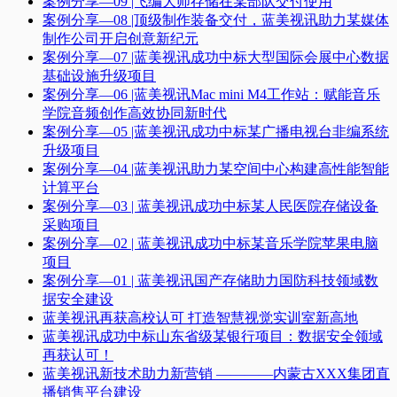
案例分享—09 |飞编大师存储在某部队交付使用
案例分享—08 |顶级制作装备交付，蓝美视讯助力某媒体
制作公司开启创意新纪元
案例分享—07 |蓝美视讯成功中标大型国际会展中心数据
基础设施升级项目
案例分享—06 |蓝美视讯Mac mini M4工作站：赋能音乐
学院音频创作高效协同新时代​
案例分享—05 |蓝美视讯成功中标某广播电视台非编系统
升级项目​
案例分享—04 |蓝美视讯助力某空间中心构建高性能智能
计算平台​
案例分享—03 | 蓝美视讯成功中标某人民医院存储设备
采购项目
案例分享—02 | 蓝美视讯成功中标某音乐学院苹果电脑
项目
案例分享—01 | 蓝美视讯国产存储助力国防科技领域数
据安全建设
蓝美视讯再获高校认可 打造智慧视觉实训室新高地
蓝美视讯成功中标山东省级某银行项目：数据安全领域
再获认可！
蓝美视讯新技术助力新营销 ————内蒙古XXX集团直
播销售平台建设