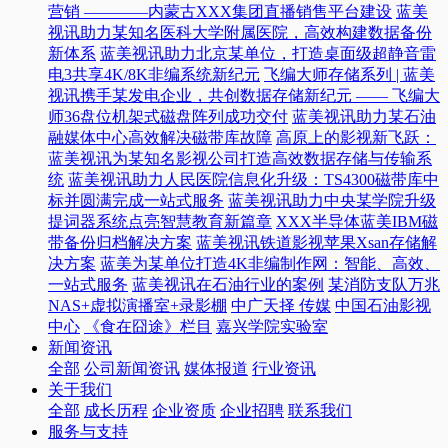
营销 ————内蒙古XXX集团直播销售平台建设
蓝美
视讯助力某知名医科大学附属医院，高效构建数据备份
新体系
蓝美视讯助力北京某单位，打造桌面级超静音雷
电3共享4K/8K非编系统新纪元
飞编大师存储系列 | 蓝美
视讯携手某发电企业，共创数据存储新纪元 —— 飞编大
师36盘位机架式磁盘阵列成功交付
蓝美视讯助力某石油
融媒体中心高效解决磁带库故障
高原上的影视新飞跃：
蓝美视讯为某知名影视公司打造高效数据存储与传输系
统
蓝美视讯助力人民医院信息化升级：TS4300磁带库中
标并圆满完成一站式服务
蓝美视讯助力中央某学院升级
提词器系统点亮智慧教育新篇章
XXX半导体蓝美IBM磁
带备份归档解决方案
蓝美视讯铁道影视苹果Xsan存储解
决方案
蓝美为某单位打造4K非编制作网：智能、高效、
一站式服务
蓝美视讯在石油行业的案例
某消防支队万兆
NAS+虚拟演播室+录影棚
中广天择 传媒
中国石油影视
中心
《食在囧途》栏目
嘉兴学院实验室
新闻资讯
全部
公司新闻资讯
媒体报道
行业资讯
关于我们
全部
成长历程
企业资质
企业招聘
联系我们
服务与支持