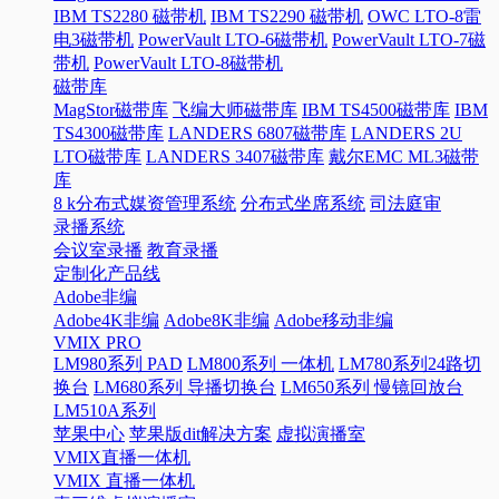
IBM TS2280 磁带机
IBM TS2290 磁带机
OWC LTO-8雷
电3磁带机
PowerVault LTO-6磁带机
PowerVault LTO-7磁
带机
PowerVault LTO-8磁带机
磁带库
MagStor磁带库
飞编大师磁带库
IBM TS4500磁带库
IBM
TS4300磁带库
LANDERS 6807磁带库
LANDERS 2U
LTO磁带库
LANDERS 3407磁带库
戴尔EMC ML3磁带
库
8 k分布式媒资管理系统
分布式坐席系统
司法庭审
录播系统
会议室录播
教育录播
定制化产品线
Adobe非编
Adobe4K非编
Adobe8K非编
Adobe移动非编
VMIX PRO
LM980系列 PAD
LM800系列 一体机
LM780系列24路切
换台
LM680系列 导播切换台
LM650系列 慢镜回放台
LM510A系列
苹果中心
苹果版dit解决方案
虚拟演播室
VMIX直播一体机
VMIX 直播一体机