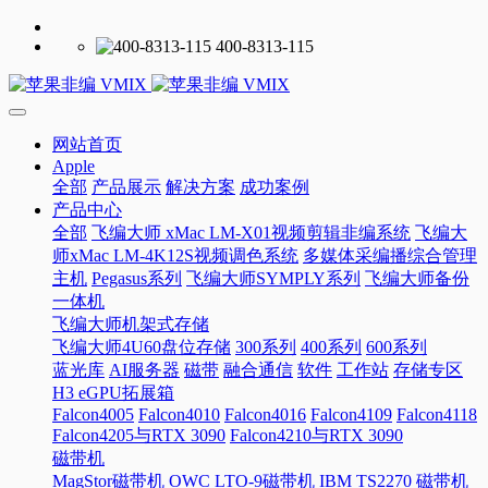
400-8313-115
网站首页
Apple
全部
产品展示
解决方案
成功案例
产品中心
全部
飞编大师 xMac LM-X01视频剪辑非编系统
飞编大
师xMac LM-4K12S视频调色系统
多媒体采编播综合管理
主机
Pegasus系列
飞编大师SYMPLY系列
飞编大师备份
一体机
飞编大师机架式存储
飞编大师4U60盘位存储
300系列
400系列
600系列
蓝光库
AI服务器
磁带
融合通信
软件
工作站
存储专区
H3 eGPU拓展箱
Falcon4005
Falcon4010
Falcon4016
Falcon4109
Falcon4118
Falcon4205与RTX 3090
Falcon4210与RTX 3090
磁带机
MagStor磁带机
OWC LTO-9磁带机
IBM TS2270 磁带机