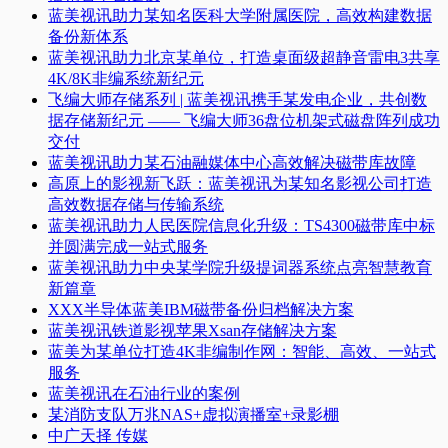
蓝美视讯助力某知名医科大学附属医院，高效构建数据
备份新体系
蓝美视讯助力北京某单位，打造桌面级超静音雷电3共享
4K/8K非编系统新纪元
飞编大师存储系列 | 蓝美视讯携手某发电企业，共创数
据存储新纪元 —— 飞编大师36盘位机架式磁盘阵列成功
交付
蓝美视讯助力某石油融媒体中心高效解决磁带库故障
高原上的影视新飞跃：蓝美视讯为某知名影视公司打造
高效数据存储与传输系统
蓝美视讯助力人民医院信息化升级：TS4300磁带库中标
并圆满完成一站式服务
蓝美视讯助力中央某学院升级提词器系统点亮智慧教育
新篇章
XXX半导体蓝美IBM磁带备份归档解决方案
蓝美视讯铁道影视苹果Xsan存储解决方案
蓝美为某单位打造4K非编制作网：智能、高效、一站式
服务
蓝美视讯在石油行业的案例
某消防支队万兆NAS+虚拟演播室+录影棚
中广天择 传媒