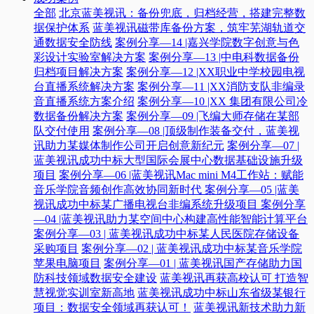
全部
北京蓝美视讯：备份兜底，归档经营，搭建完整数
据保护体系
蓝美视讯磁带库备份方案，筑牢芜湖轨道交
通数据安全防线
案例分享—14 |嘉兴学院数字创意与色
彩设计实验室解决方案
案例分享—13 |中电科数据备份
归档项目解决方案
案例分享—12 |XX职业中学校园电视
台直播系统解决方案
案例分享—11 |XX消防支队非编录
音直播系统方案介绍
案例分享—10 |XX 集团有限公司冷
数据备份解决方案
案例分享—09 |飞编大师存储在某部
队交付使用
案例分享—08 |顶级制作装备交付，蓝美视
讯助力某媒体制作公司开启创意新纪元
案例分享—07 |
蓝美视讯成功中标大型国际会展中心数据基础设施升级
项目
案例分享—06 |蓝美视讯Mac mini M4工作站：赋能
音乐学院音频创作高效协同新时代​
案例分享—05 |蓝美
视讯成功中标某广播电视台非编系统升级项目​
案例分享
—04 |蓝美视讯助力某空间中心构建高性能智能计算平台​
案例分享—03 | 蓝美视讯成功中标某人民医院存储设备
采购项目
案例分享—02 | 蓝美视讯成功中标某音乐学院
苹果电脑项目
案例分享—01 | 蓝美视讯国产存储助力国
防科技领域数据安全建设
蓝美视讯再获高校认可 打造智
慧视觉实训室新高地
蓝美视讯成功中标山东省级某银行
项目：数据安全领域再获认可！
蓝美视讯新技术助力新