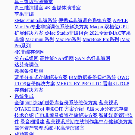
真三维虚拟演播室
真三维演播室
4K 全媒体演播室
苹果非编
xMac studio非编系统
便携式非编调色系统方案
APPLE
Mac Pro专业非编调色系统解决方案
Macpro双槽位GPU
扩展解决方案
xMac Studio非编组合
2021全新iMAC苹果
非编
Mac mini 系列
Mac Pro系列
MacBook Pro系列
iMac
Pro系列
4K非编存储网
分布式组网
高性能NAS组网
SAN 光纤非编网
达芬奇调色
数据备份归档
蓝美分布式存储解决方案
IBM数据备份归档系统
OWC
LTO9备份解决方案
MERCURY PRO LTO 雷电3 LTO-8
存档解决方案
系统集成
全部
河北地矿磁带库备份系统维保方案
蓝美视讯
QTAKE HDx4 电影DIT 方案介绍
飞编大师分布式存储
技术介绍
广电非编及媒资存储解决方案
智能媒资管理软
件
录音棚搭建
蓝美视讯后期在线制作集中存储解决方案
媒体资产管理系统
4K高清演播室
成功案例