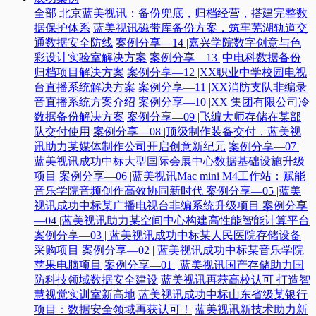
全部
北京蓝美视讯：备份兜底，归档经营，搭建完整数
据保护体系
蓝美视讯磁带库备份方案，筑牢芜湖轨道交
通数据安全防线
案例分享—14 |嘉兴学院数字创意与色
彩设计实验室解决方案
案例分享—13 |中电科数据备份
归档项目解决方案
案例分享—12 |XX职业中学校园电视
台直播系统解决方案
案例分享—11 |XX消防支队非编录
音直播系统方案介绍
案例分享—10 |XX 集团有限公司冷
数据备份解决方案
案例分享—09 |飞编大师存储在某部
队交付使用
案例分享—08 |顶级制作装备交付，蓝美视
讯助力某媒体制作公司开启创意新纪元
案例分享—07 |
蓝美视讯成功中标大型国际会展中心数据基础设施升级
项目
案例分享—06 |蓝美视讯Mac mini M4工作站：赋能
音乐学院音频创作高效协同新时代​
案例分享—05 |蓝美
视讯成功中标某广播电视台非编系统升级项目​
案例分享
—04 |蓝美视讯助力某空间中心构建高性能智能计算平台​
案例分享—03 | 蓝美视讯成功中标某人民医院存储设备
采购项目
案例分享—02 | 蓝美视讯成功中标某音乐学院
苹果电脑项目
案例分享—01 | 蓝美视讯国产存储助力国
防科技领域数据安全建设
蓝美视讯再获高校认可 打造智
慧视觉实训室新高地
蓝美视讯成功中标山东省级某银行
项目：数据安全领域再获认可！
蓝美视讯新技术助力新