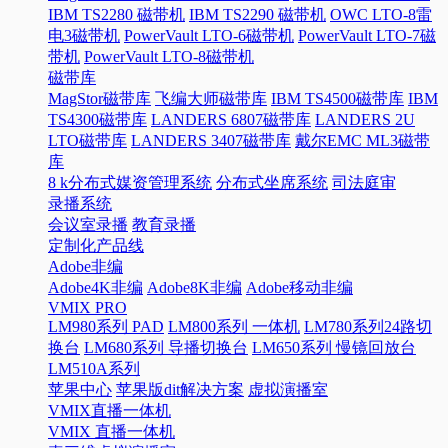
IBM TS2280 磁带机
IBM TS2290 磁带机
OWC LTO-8雷
电3磁带机
PowerVault LTO-6磁带机
PowerVault LTO-7磁
带机
PowerVault LTO-8磁带机
磁带库
MagStor磁带库
飞编大师磁带库
IBM TS4500磁带库
IBM
TS4300磁带库
LANDERS 6807磁带库
LANDERS 2U
LTO磁带库
LANDERS 3407磁带库
戴尔EMC ML3磁带
库
8 k分布式媒资管理系统
分布式坐席系统
司法庭审
录播系统
会议室录播
教育录播
定制化产品线
Adobe非编
Adobe4K非编
Adobe8K非编
Adobe移动非编
VMIX PRO
LM980系列 PAD
LM800系列 一体机
LM780系列24路切
换台
LM680系列 导播切换台
LM650系列 慢镜回放台
LM510A系列
苹果中心
苹果版dit解决方案
虚拟演播室
VMIX直播一体机
VMIX 直播一体机