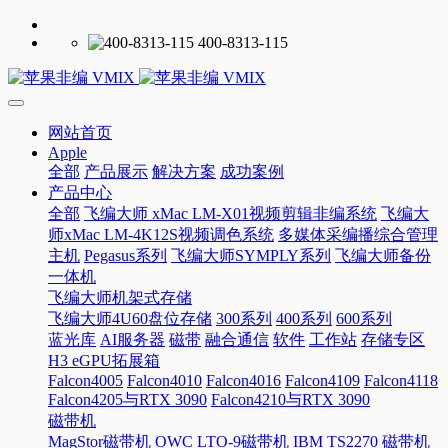
400-8313-115
网站首页
Apple
全部
产品展示
解决方案
成功案例
产品中心
全部
飞编大师 xMac LM-X01视频剪辑非编系统
飞编大
师xMac LM-4K12S视频调色系统
多媒体采编播综合管理
主机
Pegasus系列
飞编大师SYMPLY系列
飞编大师备份
一体机
飞编大师机架式存储
飞编大师4U60盘位存储
300系列
400系列
600系列
蓝光库
AI服务器
磁带
融合通信
软件
工作站
存储专区
H3 eGPU拓展箱
Falcon4005
Falcon4010
Falcon4016
Falcon4109
Falcon4118
Falcon4205与RTX 3090
Falcon4210与RTX 3090
磁带机
MagStor磁带机
OWC LTO-9磁带机
IBM TS2270 磁带机