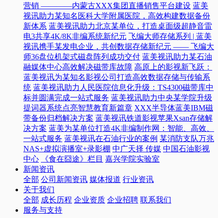
营销 ————内蒙古XXX集团直播销售平台建设
蓝美
视讯助力某知名医科大学附属医院，高效构建数据备份
新体系
蓝美视讯助力北京某单位，打造桌面级超静音雷
电3共享4K/8K非编系统新纪元
飞编大师存储系列 | 蓝美
视讯携手某发电企业，共创数据存储新纪元 —— 飞编大
师36盘位机架式磁盘阵列成功交付
蓝美视讯助力某石油
融媒体中心高效解决磁带库故障
高原上的影视新飞跃：
蓝美视讯为某知名影视公司打造高效数据存储与传输系
统
蓝美视讯助力人民医院信息化升级：TS4300磁带库中
标并圆满完成一站式服务
蓝美视讯助力中央某学院升级
提词器系统点亮智慧教育新篇章
XXX半导体蓝美IBM磁
带备份归档解决方案
蓝美视讯铁道影视苹果Xsan存储解
决方案
蓝美为某单位打造4K非编制作网：智能、高效、
一站式服务
蓝美视讯在石油行业的案例
某消防支队万兆
NAS+虚拟演播室+录影棚
中广天择 传媒
中国石油影视
中心
《食在囧途》栏目
嘉兴学院实验室
新闻资讯
全部
公司新闻资讯
媒体报道
行业资讯
关于我们
全部
成长历程
企业资质
企业招聘
联系我们
服务与支持