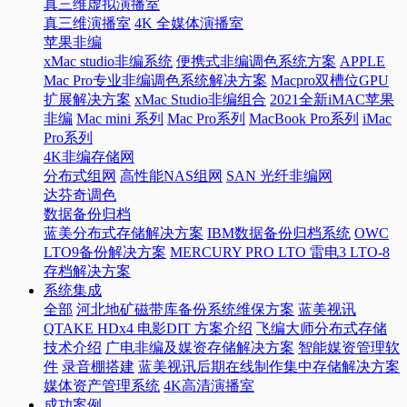
真三维虚拟演播室
真三维演播室
4K 全媒体演播室
苹果非编
xMac studio非编系统
便携式非编调色系统方案
APPLE
Mac Pro专业非编调色系统解决方案
Macpro双槽位GPU
扩展解决方案
xMac Studio非编组合
2021全新iMAC苹果
非编
Mac mini 系列
Mac Pro系列
MacBook Pro系列
iMac
Pro系列
4K非编存储网
分布式组网
高性能NAS组网
SAN 光纤非编网
达芬奇调色
数据备份归档
蓝美分布式存储解决方案
IBM数据备份归档系统
OWC
LTO9备份解决方案
MERCURY PRO LTO 雷电3 LTO-8
存档解决方案
系统集成
全部
河北地矿磁带库备份系统维保方案
蓝美视讯
QTAKE HDx4 电影DIT 方案介绍
飞编大师分布式存储
技术介绍
广电非编及媒资存储解决方案
智能媒资管理软
件
录音棚搭建
蓝美视讯后期在线制作集中存储解决方案
媒体资产管理系统
4K高清演播室
成功案例