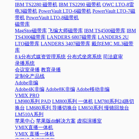
IBM TS2280 磁带机
IBM TS2290 磁带机
OWC LTO-8雷
电3磁带机
PowerVault LTO-6磁带机
PowerVault LTO-7磁
带机
PowerVault LTO-8磁带机
磁带库
MagStor磁带库
飞编大师磁带库
IBM TS4500磁带库
IBM
TS4300磁带库
LANDERS 6807磁带库
LANDERS 2U
LTO磁带库
LANDERS 3407磁带库
戴尔EMC ML3磁带
库
8 k分布式媒资管理系统
分布式坐席系统
司法庭审
录播系统
会议室录播
教育录播
定制化产品线
Adobe非编
Adobe4K非编
Adobe8K非编
Adobe移动非编
VMIX PRO
LM980系列 PAD
LM800系列 一体机
LM780系列24路切
换台
LM680系列 导播切换台
LM650系列 慢镜回放台
LM510A系列
苹果中心
苹果版dit解决方案
虚拟演播室
VMIX直播一体机
VMIX 直播一体机