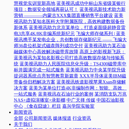
慧视觉实训室新高地
蓝美视讯成功中标山东省级某银行
项目：数据安全领域再获认可！
蓝美视讯新技术助力新
营销 ————内蒙古XXX集团直播销售平台建设
蓝美
视讯助力某知名医科大学附属医院，高效构建数据备份
新体系
蓝美视讯助力北京某单位，打造桌面级超静音雷
电3共享4K/8K非编系统新纪元
飞编大师存储系列 | 蓝美
视讯携手某发电企业，共创数据存储新纪元 —— 飞编大
师36盘位机架式磁盘阵列成功交付
蓝美视讯助力某石油
融媒体中心高效解决磁带库故障
高原上的影视新飞跃：
蓝美视讯为某知名影视公司打造高效数据存储与传输系
统
蓝美视讯助力人民医院信息化升级：TS4300磁带库中
标并圆满完成一站式服务
蓝美视讯助力中央某学院升级
提词器系统点亮智慧教育新篇章
XXX半导体蓝美IBM磁
带备份归档解决方案
蓝美视讯铁道影视苹果Xsan存储解
决方案
蓝美为某单位打造4K非编制作网：智能、高效、
一站式服务
蓝美视讯在石油行业的案例
某消防支队万兆
NAS+虚拟演播室+录影棚
中广天择 传媒
中国石油影视
中心
《食在囧途》栏目
嘉兴学院实验室
新闻资讯
全部
公司新闻资讯
媒体报道
行业资讯
关于我们