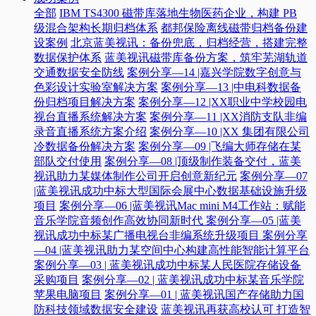
全部
IBM TS4300 磁带库落地生物医药企业，构建 PB
级混合架构长期归档体系
都邦保险离线磁带归档备份建
设案例
北京蓝美视讯：备份兜底，归档经营，搭建完整
数据保护体系
蓝美视讯磁带库备份方案，筑牢芜湖轨道
交通数据安全防线
案例分享—14 |嘉兴学院数字创意与
色彩设计实验室解决方案
案例分享—13 |中电科数据备
份归档项目解决方案
案例分享—12 |XX职业中学校园电
视台直播系统解决方案
案例分享—11 |XX消防支队非编
录音直播系统方案介绍
案例分享—10 |XX 集团有限公司
冷数据备份解决方案
案例分享—09 |飞编大师存储在某
部队交付使用
案例分享—08 |顶级制作装备交付，蓝美
视讯助力某媒体制作公司开启创意新纪元
案例分享—07
|蓝美视讯成功中标大型国际会展中心数据基础设施升级
项目
案例分享—06 |蓝美视讯Mac mini M4工作站：赋能
音乐学院音频创作高效协同新时代​
案例分享—05 |蓝美
视讯成功中标某广播电视台非编系统升级项目​
案例分享
—04 |蓝美视讯助力某空间中心构建高性能智能计算平台​
案例分享—03 | 蓝美视讯成功中标某人民医院存储设备
采购项目
案例分享—02 | 蓝美视讯成功中标某音乐学院
苹果电脑项目
案例分享—01 | 蓝美视讯国产存储助力国
防科技领域数据安全建设
蓝美视讯再获高校认可 打造智