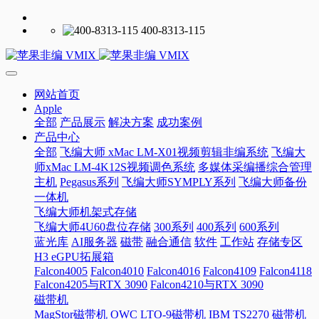
400-8313-115
网站首页
Apple
全部
产品展示
解决方案
成功案例
产品中心
全部
飞编大师 xMac LM-X01视频剪辑非编系统
飞编大
师xMac LM-4K12S视频调色系统
多媒体采编播综合管理
主机
Pegasus系列
飞编大师SYMPLY系列
飞编大师备份
一体机
飞编大师机架式存储
飞编大师4U60盘位存储
300系列
400系列
600系列
蓝光库
AI服务器
磁带
融合通信
软件
工作站
存储专区
H3 eGPU拓展箱
Falcon4005
Falcon4010
Falcon4016
Falcon4109
Falcon4118
Falcon4205与RTX 3090
Falcon4210与RTX 3090
磁带机
MagStor磁带机
OWC LTO-9磁带机
IBM TS2270 磁带机