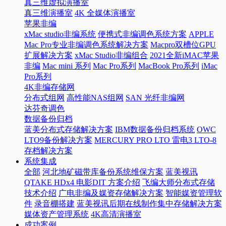
真三维虚拟演播室
真三维演播室
4K 全媒体演播室
苹果非编
xMac studio非编系统
便携式非编调色系统方案
APPLE
Mac Pro专业非编调色系统解决方案
Macpro双槽位GPU
扩展解决方案
xMac Studio非编组合
2021全新iMAC苹果
非编
Mac mini 系列
Mac Pro系列
MacBook Pro系列
iMac
Pro系列
4K非编存储网
分布式组网
高性能NAS组网
SAN 光纤非编网
达芬奇调色
数据备份归档
蓝美分布式存储解决方案
IBM数据备份归档系统
OWC
LTO9备份解决方案
MERCURY PRO LTO 雷电3 LTO-8
存档解决方案
系统集成
全部
河北地矿磁带库备份系统维保方案
蓝美视讯
QTAKE HDx4 电影DIT 方案介绍
飞编大师分布式存储
技术介绍
广电非编及媒资存储解决方案
智能媒资管理软
件
录音棚搭建
蓝美视讯后期在线制作集中存储解决方案
媒体资产管理系统
4K高清演播室
成功案例