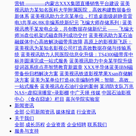
营销 ————内蒙古XXX集团直播销售平台建设
蓝美
视讯助力某知名医科大学附属医院，高效构建数据备份
新体系
蓝美视讯助力北京某单位，打造桌面级超静音雷
电3共享4K/8K非编系统新纪元
飞编大师存储系列 | 蓝美
视讯携手某发电企业，共创数据存储新纪元 —— 飞编大
师36盘位机架式磁盘阵列成功交付
蓝美视讯助力某石油
融媒体中心高效解决磁带库故障
高原上的影视新飞跃：
蓝美视讯为某知名影视公司打造高效数据存储与传输系
统
蓝美视讯助力人民医院信息化升级：TS4300磁带库中
标并圆满完成一站式服务
蓝美视讯助力中央某学院升级
提词器系统点亮智慧教育新篇章
XXX半导体蓝美IBM磁
带备份归档解决方案
蓝美视讯铁道影视苹果Xsan存储解
决方案
蓝美为某单位打造4K非编制作网：智能、高效、
一站式服务
蓝美视讯在石油行业的案例
某消防支队万兆
NAS+虚拟演播室+录影棚
中广天择 传媒
中国石油影视
中心
《食在囧途》栏目
嘉兴学院实验室
新闻资讯
全部
公司新闻资讯
媒体报道
行业资讯
关于我们
全部
成长历程
企业资质
企业招聘
联系我们
服务与支持