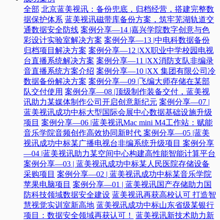
全部
北京蓝美视讯：备份兜底，归档经营，搭建完整数
据保护体系
蓝美视讯磁带库备份方案，筑牢芜湖轨道交
通数据安全防线
案例分享—14 |嘉兴学院数字创意与色
彩设计实验室解决方案
案例分享—13 |中电科数据备份
归档项目解决方案
案例分享—12 |XX职业中学校园电视
台直播系统解决方案
案例分享—11 |XX消防支队非编录
音直播系统方案介绍
案例分享—10 |XX 集团有限公司冷
数据备份解决方案
案例分享—09 |飞编大师存储在某部
队交付使用
案例分享—08 |顶级制作装备交付，蓝美视
讯助力某媒体制作公司开启创意新纪元
案例分享—07 |
蓝美视讯成功中标大型国际会展中心数据基础设施升级
项目
案例分享—06 |蓝美视讯Mac mini M4工作站：赋能
音乐学院音频创作高效协同新时代​
案例分享—05 |蓝美
视讯成功中标某广播电视台非编系统升级项目​
案例分享
—04 |蓝美视讯助力某空间中心构建高性能智能计算平台​
案例分享—03 | 蓝美视讯成功中标某人民医院存储设备
采购项目
案例分享—02 | 蓝美视讯成功中标某音乐学院
苹果电脑项目
案例分享—01 | 蓝美视讯国产存储助力国
防科技领域数据安全建设
蓝美视讯再获高校认可 打造智
慧视觉实训室新高地
蓝美视讯成功中标山东省级某银行
项目：数据安全领域再获认可！
蓝美视讯新技术助力新