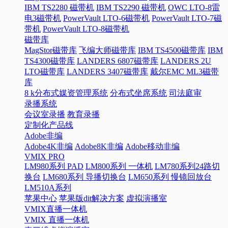
IBM TS2280 磁带机
IBM TS2290 磁带机
OWC LTO-8雷
电3磁带机
PowerVault LTO-6磁带机
PowerVault LTO-7磁
带机
PowerVault LTO-8磁带机
磁带库
MagStor磁带库
飞编大师磁带库
IBM TS4500磁带库
IBM
TS4300磁带库
LANDERS 6807磁带库
LANDERS 2U
LTO磁带库
LANDERS 3407磁带库
戴尔EMC ML3磁带
库
8 k分布式媒资管理系统
分布式坐席系统
司法庭审
录播系统
会议室录播
教育录播
定制化产品线
Adobe非编
Adobe4K非编
Adobe8K非编
Adobe移动非编
VMIX PRO
LM980系列 PAD
LM800系列 一体机
LM780系列24路切
换台
LM680系列 导播切换台
LM650系列 慢镜回放台
LM510A系列
苹果中心
苹果版dit解决方案
虚拟演播室
VMIX直播一体机
VMIX 直播一体机