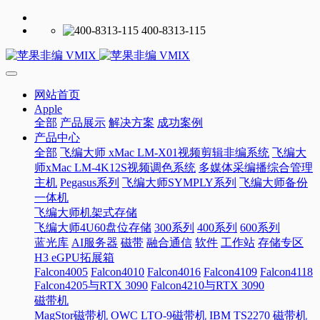
400-8313-115
网站首页
Apple
全部
产品展示
解决方案
成功案例
产品中心
全部
飞编大师 xMac LM-X01视频剪辑非编系统
飞编大
师xMac LM-4K12S视频调色系统
多媒体采编播综合管理
主机
Pegasus系列
飞编大师SYMPLY系列
飞编大师备份
一体机
飞编大师机架式存储
飞编大师4U60盘位存储
300系列
400系列
600系列
蓝光库
AI服务器
磁带
融合通信
软件
工作站
存储专区
H3 eGPU拓展箱
Falcon4005
Falcon4010
Falcon4016
Falcon4109
Falcon4118
Falcon4205与RTX 3090
Falcon4210与RTX 3090
磁带机
MagStor磁带机
OWC LTO-9磁带机
IBM TS2270 磁带机