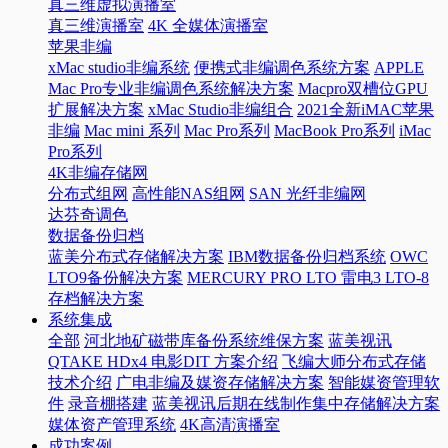
真三维虚拟演播室
真三维演播室
4K 全媒体演播室
苹果非编
xMac studio非编系统
便携式非编调色系统方案
APPLE
Mac Pro专业非编调色系统解决方案
Macpro双槽位GPU
扩展解决方案
xMac Studio非编组合
2021全新iMAC苹果
非编
Mac mini 系列
Mac Pro系列
MacBook Pro系列
iMac
Pro系列
4K非编存储网
分布式组网
高性能NAS组网
SAN 光纤非编网
达芬奇调色
数据备份归档
蓝美分布式存储解决方案
IBM数据备份归档系统
OWC
LTO9备份解决方案
MERCURY PRO LTO 雷电3 LTO-8
存档解决方案
系统集成
全部
河北地矿磁带库备份系统维保方案
蓝美视讯
QTAKE HDx4 电影DIT 方案介绍
飞编大师分布式存储
技术介绍
广电非编及媒资存储解决方案
智能媒资管理软
件
录音棚搭建
蓝美视讯后期在线制作集中存储解决方案
媒体资产管理系统
4K高清演播室
成功案例