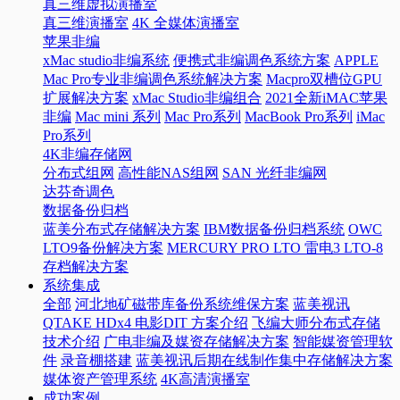
真三维虚拟演播室
真三维演播室
4K 全媒体演播室
苹果非编
xMac studio非编系统
便携式非编调色系统方案
APPLE
Mac Pro专业非编调色系统解决方案
Macpro双槽位GPU
扩展解决方案
xMac Studio非编组合
2021全新iMAC苹果
非编
Mac mini 系列
Mac Pro系列
MacBook Pro系列
iMac
Pro系列
4K非编存储网
分布式组网
高性能NAS组网
SAN 光纤非编网
达芬奇调色
数据备份归档
蓝美分布式存储解决方案
IBM数据备份归档系统
OWC
LTO9备份解决方案
MERCURY PRO LTO 雷电3 LTO-8
存档解决方案
系统集成
全部
河北地矿磁带库备份系统维保方案
蓝美视讯
QTAKE HDx4 电影DIT 方案介绍
飞编大师分布式存储
技术介绍
广电非编及媒资存储解决方案
智能媒资管理软
件
录音棚搭建
蓝美视讯后期在线制作集中存储解决方案
媒体资产管理系统
4K高清演播室
成功案例