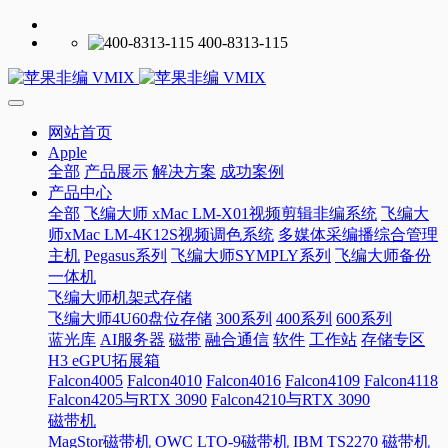
400-8313-115
网站首页
Apple
全部
产品展示
解决方案
成功案例
产品中心
全部
飞编大师 xMac LM-X01视频剪辑非编系统
飞编大
师xMac LM-4K12S视频调色系统
多媒体采编播综合管理
主机
Pegasus系列
飞编大师SYMPLY系列
飞编大师备份
一体机
飞编大师机架式存储
飞编大师4U60盘位存储
300系列
400系列
600系列
蓝光库
AI服务器
磁带
融合通信
软件
工作站
存储专区
H3 eGPU拓展箱
Falcon4005
Falcon4010
Falcon4016
Falcon4109
Falcon4118
Falcon4205与RTX 3090
Falcon4210与RTX 3090
磁带机
MagStor磁带机
OWC LTO-9磁带机
IBM TS2270 磁带机