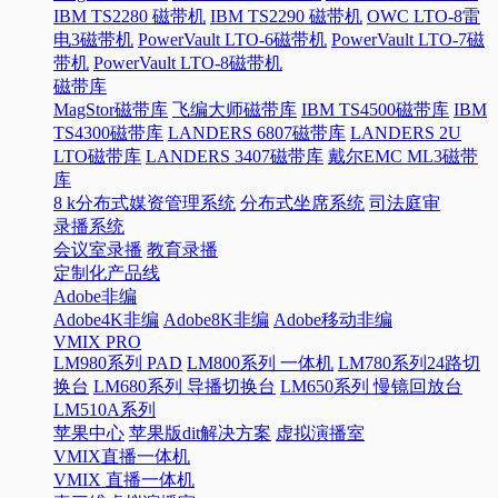
IBM TS2280 磁带机
IBM TS2290 磁带机
OWC LTO-8雷
电3磁带机
PowerVault LTO-6磁带机
PowerVault LTO-7磁
带机
PowerVault LTO-8磁带机
磁带库
MagStor磁带库
飞编大师磁带库
IBM TS4500磁带库
IBM
TS4300磁带库
LANDERS 6807磁带库
LANDERS 2U
LTO磁带库
LANDERS 3407磁带库
戴尔EMC ML3磁带
库
8 k分布式媒资管理系统
分布式坐席系统
司法庭审
录播系统
会议室录播
教育录播
定制化产品线
Adobe非编
Adobe4K非编
Adobe8K非编
Adobe移动非编
VMIX PRO
LM980系列 PAD
LM800系列 一体机
LM780系列24路切
换台
LM680系列 导播切换台
LM650系列 慢镜回放台
LM510A系列
苹果中心
苹果版dit解决方案
虚拟演播室
VMIX直播一体机
VMIX 直播一体机