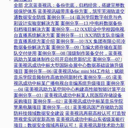
全部
北京蓝美视讯：备份兜底，归档经营，搭建完整数
据保护体系
蓝美视讯磁带库备份方案，筑牢芜湖轨道交
通数据安全防线
案例分享—14 |嘉兴学院数字创意与色
彩设计实验室解决方案
案例分享—13 |中电科数据备份
归档项目解决方案
案例分享—12 |XX职业中学校园电视
台直播系统解决方案
案例分享—11 |XX消防支队非编录
音直播系统方案介绍
案例分享—10 |XX 集团有限公司冷
数据备份解决方案
案例分享—09 |飞编大师存储在某部
队交付使用
案例分享—08 |顶级制作装备交付，蓝美视
讯助力某媒体制作公司开启创意新纪元
案例分享—07 |
蓝美视讯成功中标大型国际会展中心数据基础设施升级
项目
案例分享—06 |蓝美视讯Mac mini M4工作站：赋能
音乐学院音频创作高效协同新时代​
案例分享—05 |蓝美
视讯成功中标某广播电视台非编系统升级项目​
案例分享
—04 |蓝美视讯助力某空间中心构建高性能智能计算平台​
案例分享—03 | 蓝美视讯成功中标某人民医院存储设备
采购项目
案例分享—02 | 蓝美视讯成功中标某音乐学院
苹果电脑项目
案例分享—01 | 蓝美视讯国产存储助力国
防科技领域数据安全建设
蓝美视讯再获高校认可 打造智
慧视觉实训室新高地
蓝美视讯成功中标山东省级某银行
项目：数据安全领域再获认可！
蓝美视讯新技术助力新