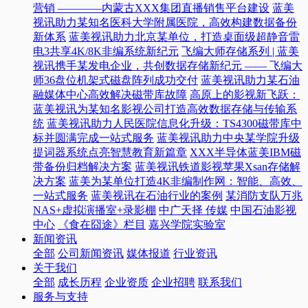
营销 ————内蒙古XXX集团直播销售平台建设
蓝美
视讯助力某知名医科大学附属医院，高效构建数据备份
新体系
蓝美视讯助力北京某单位，打造桌面级超静音雷
电3共享4K/8K非编系统新纪元
飞编大师存储系列 | 蓝美
视讯携手某发电企业，共创数据存储新纪元 —— 飞编大
师36盘位机架式磁盘阵列成功交付
蓝美视讯助力某石油
融媒体中心高效解决磁带库故障
高原上的影视新飞跃：
蓝美视讯为某知名影视公司打造高效数据存储与传输系
统
蓝美视讯助力人民医院信息化升级：TS4300磁带库中
标并圆满完成一站式服务
蓝美视讯助力中央某学院升级
提词器系统点亮智慧教育新篇章
XXX半导体蓝美IBM磁
带备份归档解决方案
蓝美视讯铁道影视苹果Xsan存储解
决方案
蓝美为某单位打造4K非编制作网：智能、高效、
一站式服务
蓝美视讯在石油行业的案例
某消防支队万兆
NAS+虚拟演播室+录影棚
中广天择 传媒
中国石油影视
中心
《食在囧途》栏目
嘉兴学院实验室
新闻资讯
全部
公司新闻资讯
媒体报道
行业资讯
关于我们
全部
成长历程
企业资质
企业招聘
联系我们
服务与支持