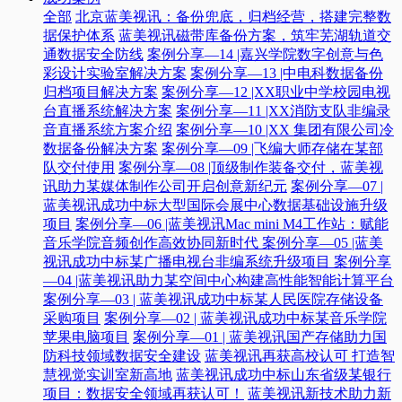
全部
北京蓝美视讯：备份兜底，归档经营，搭建完整数
据保护体系
蓝美视讯磁带库备份方案，筑牢芜湖轨道交
通数据安全防线
案例分享—14 |嘉兴学院数字创意与色
彩设计实验室解决方案
案例分享—13 |中电科数据备份
归档项目解决方案
案例分享—12 |XX职业中学校园电视
台直播系统解决方案
案例分享—11 |XX消防支队非编录
音直播系统方案介绍
案例分享—10 |XX 集团有限公司冷
数据备份解决方案
案例分享—09 |飞编大师存储在某部
队交付使用
案例分享—08 |顶级制作装备交付，蓝美视
讯助力某媒体制作公司开启创意新纪元
案例分享—07 |
蓝美视讯成功中标大型国际会展中心数据基础设施升级
项目
案例分享—06 |蓝美视讯Mac mini M4工作站：赋能
音乐学院音频创作高效协同新时代​
案例分享—05 |蓝美
视讯成功中标某广播电视台非编系统升级项目​
案例分享
—04 |蓝美视讯助力某空间中心构建高性能智能计算平台​
案例分享—03 | 蓝美视讯成功中标某人民医院存储设备
采购项目
案例分享—02 | 蓝美视讯成功中标某音乐学院
苹果电脑项目
案例分享—01 | 蓝美视讯国产存储助力国
防科技领域数据安全建设
蓝美视讯再获高校认可 打造智
慧视觉实训室新高地
蓝美视讯成功中标山东省级某银行
项目：数据安全领域再获认可！
蓝美视讯新技术助力新