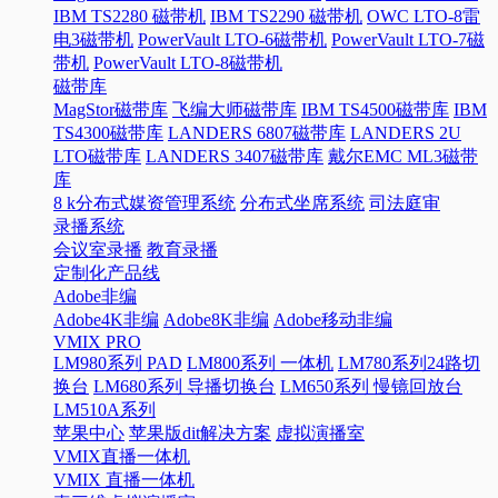
IBM TS2280 磁带机
IBM TS2290 磁带机
OWC LTO-8雷
电3磁带机
PowerVault LTO-6磁带机
PowerVault LTO-7磁
带机
PowerVault LTO-8磁带机
磁带库
MagStor磁带库
飞编大师磁带库
IBM TS4500磁带库
IBM
TS4300磁带库
LANDERS 6807磁带库
LANDERS 2U
LTO磁带库
LANDERS 3407磁带库
戴尔EMC ML3磁带
库
8 k分布式媒资管理系统
分布式坐席系统
司法庭审
录播系统
会议室录播
教育录播
定制化产品线
Adobe非编
Adobe4K非编
Adobe8K非编
Adobe移动非编
VMIX PRO
LM980系列 PAD
LM800系列 一体机
LM780系列24路切
换台
LM680系列 导播切换台
LM650系列 慢镜回放台
LM510A系列
苹果中心
苹果版dit解决方案
虚拟演播室
VMIX直播一体机
VMIX 直播一体机