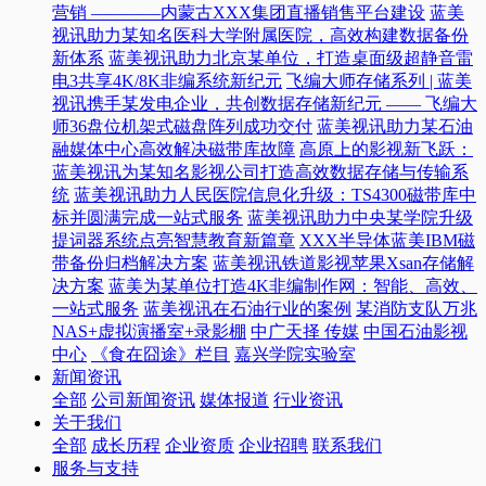
营销 ————内蒙古XXX集团直播销售平台建设
蓝美
视讯助力某知名医科大学附属医院，高效构建数据备份
新体系
蓝美视讯助力北京某单位，打造桌面级超静音雷
电3共享4K/8K非编系统新纪元
飞编大师存储系列 | 蓝美
视讯携手某发电企业，共创数据存储新纪元 —— 飞编大
师36盘位机架式磁盘阵列成功交付
蓝美视讯助力某石油
融媒体中心高效解决磁带库故障
高原上的影视新飞跃：
蓝美视讯为某知名影视公司打造高效数据存储与传输系
统
蓝美视讯助力人民医院信息化升级：TS4300磁带库中
标并圆满完成一站式服务
蓝美视讯助力中央某学院升级
提词器系统点亮智慧教育新篇章
XXX半导体蓝美IBM磁
带备份归档解决方案
蓝美视讯铁道影视苹果Xsan存储解
决方案
蓝美为某单位打造4K非编制作网：智能、高效、
一站式服务
蓝美视讯在石油行业的案例
某消防支队万兆
NAS+虚拟演播室+录影棚
中广天择 传媒
中国石油影视
中心
《食在囧途》栏目
嘉兴学院实验室
新闻资讯
全部
公司新闻资讯
媒体报道
行业资讯
关于我们
全部
成长历程
企业资质
企业招聘
联系我们
服务与支持