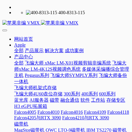
400-8313-115
网站首页
Apple
全部
产品展示
解决方案
成功案例
产品中心
全部
飞编大师 xMac LM-X01视频剪辑非编系统
飞编大
师xMac LM-4K12S视频调色系统
多媒体采编播综合管理
主机
Pegasus系列
飞编大师SYMPLY系列
飞编大师备份
一体机
飞编大师机架式存储
飞编大师4U60盘位存储
300系列
400系列
600系列
蓝光库
AI服务器
磁带
融合通信
软件
工作站
存储专区
H3 eGPU拓展箱
Falcon4005
Falcon4010
Falcon4016
Falcon4109
Falcon4118
Falcon4205与RTX 3090
Falcon4210与RTX 3090
磁带机
MagStor磁带机
OWC LTO-9磁带机
IBM TS2270 磁带机