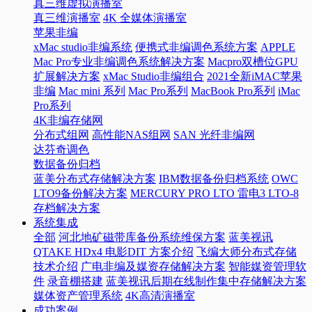
真三维虚拟演播室
真三维演播室
4K 全媒体演播室
苹果非编
xMac studio非编系统
便携式非编调色系统方案
APPLE
Mac Pro专业非编调色系统解决方案
Macpro双槽位GPU
扩展解决方案
xMac Studio非编组合
2021全新iMAC苹果
非编
Mac mini 系列
Mac Pro系列
MacBook Pro系列
iMac
Pro系列
4K非编存储网
分布式组网
高性能NAS组网
SAN 光纤非编网
达芬奇调色
数据备份归档
蓝美分布式存储解决方案
IBM数据备份归档系统
OWC
LTO9备份解决方案
MERCURY PRO LTO 雷电3 LTO-8
存档解决方案
系统集成
全部
河北地矿磁带库备份系统维保方案
蓝美视讯
QTAKE HDx4 电影DIT 方案介绍
飞编大师分布式存储
技术介绍
广电非编及媒资存储解决方案
智能媒资管理软
件
录音棚搭建
蓝美视讯后期在线制作集中存储解决方案
媒体资产管理系统
4K高清演播室
成功案例