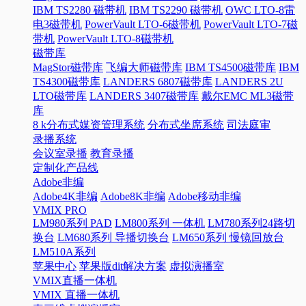
IBM TS2280 磁带机
IBM TS2290 磁带机
OWC LTO-8雷
电3磁带机
PowerVault LTO-6磁带机
PowerVault LTO-7磁
带机
PowerVault LTO-8磁带机
磁带库
MagStor磁带库
飞编大师磁带库
IBM TS4500磁带库
IBM
TS4300磁带库
LANDERS 6807磁带库
LANDERS 2U
LTO磁带库
LANDERS 3407磁带库
戴尔EMC ML3磁带
库
8 k分布式媒资管理系统
分布式坐席系统
司法庭审
录播系统
会议室录播
教育录播
定制化产品线
Adobe非编
Adobe4K非编
Adobe8K非编
Adobe移动非编
VMIX PRO
LM980系列 PAD
LM800系列 一体机
LM780系列24路切
换台
LM680系列 导播切换台
LM650系列 慢镜回放台
LM510A系列
苹果中心
苹果版dit解决方案
虚拟演播室
VMIX直播一体机
VMIX 直播一体机