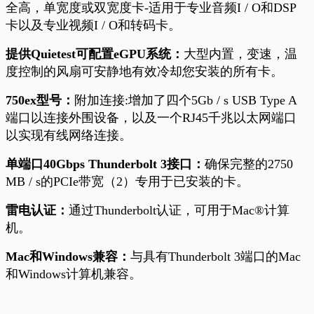
全高，单宽度或双宽度卡-适用于专业音频I / O和DSP
卡以及专业视频I / O和转码卡。
提供
Quietest
可配置
eGPU
系统：
大型内置，变速，温
度控制的风扇可安静地有效冷却您安装的所有卡
。
750ex
型号：
附加连接
:
增加了四个
5Gb / s USB Type A
端口以连接外围设备，以及一个
RJ45
千兆以太网端口
以实现有线网络连接。
单端口40Gbps Thunderbolt 3接口：
确保完整的2750
MB / s的PCIe带宽（2）专用于已安装的卡。
雷电认证：
通过Thunderbolt认证，可用于Mac®计算
机。
Mac和Windows兼容：
与具有Thunderbolt 3端口的Mac
和Windows计算机兼容。