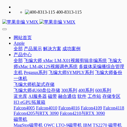
400-8313-115
网站首页
Apple
全部
产品展示
解决方案
成功案例
产品中心
全部
飞编大师 xMac LM-X01视频剪辑非编系统
飞编大
师xMac LM-4K12S视频调色系统
多媒体采编播综合管理
主机
Pegasus系列
飞编大师SYMPLY系列
飞编大师备份
一体机
飞编大师机架式存储
飞编大师4U60盘位存储
300系列
400系列
600系列
蓝光库
AI服务器
磁带
融合通信
软件
工作站
存储专区
H3 eGPU拓展箱
Falcon4005
Falcon4010
Falcon4016
Falcon4109
Falcon4118
Falcon4205与RTX 3090
Falcon4210与RTX 3090
磁带机
MagStor磁带机
OWC LTO-9磁带机
IBM TS2270 磁带机