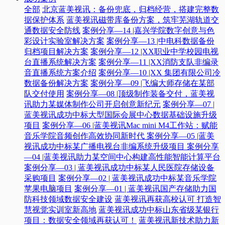
全部
北京蓝美视讯：备份兜底，归档经营，搭建完整数
据保护体系
蓝美视讯磁带库备份方案，筑牢芜湖轨道交
通数据安全防线
案例分享—14 |嘉兴学院数字创意与色
彩设计实验室解决方案
案例分享—13 |中电科数据备份
归档项目解决方案
案例分享—12 |XX职业中学校园电视
台直播系统解决方案
案例分享—11 |XX消防支队非编录
音直播系统方案介绍
案例分享—10 |XX 集团有限公司冷
数据备份解决方案
案例分享—09 |飞编大师存储在某部
队交付使用
案例分享—08 |顶级制作装备交付，蓝美视
讯助力某媒体制作公司开启创意新纪元
案例分享—07 |
蓝美视讯成功中标大型国际会展中心数据基础设施升级
项目
案例分享—06 |蓝美视讯Mac mini M4工作站：赋能
音乐学院音频创作高效协同新时代​
案例分享—05 |蓝美
视讯成功中标某广播电视台非编系统升级项目​
案例分享
—04 |蓝美视讯助力某空间中心构建高性能智能计算平台​
案例分享—03 | 蓝美视讯成功中标某人民医院存储设备
采购项目
案例分享—02 | 蓝美视讯成功中标某音乐学院
苹果电脑项目
案例分享—01 | 蓝美视讯国产存储助力国
防科技领域数据安全建设
蓝美视讯再获高校认可 打造智
慧视觉实训室新高地
蓝美视讯成功中标山东省级某银行
项目：数据安全领域再获认可！
蓝美视讯新技术助力新