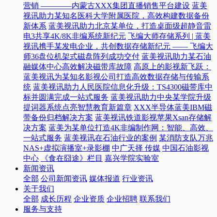
营销 ————内蒙古XXX集团直播销售平台建设
蓝美
视讯助力某知名医科大学附属医院，高效构建数据备份
新体系
蓝美视讯助力北京某单位，打造桌面级超静音雷
电3共享4K/8K非编系统新纪元
飞编大师存储系列 | 蓝美
视讯携手某发电企业，共创数据存储新纪元 —— 飞编大
师36盘位机架式磁盘阵列成功交付
蓝美视讯助力某石油
融媒体中心高效解决磁带库故障
高原上的影视新飞跃：
蓝美视讯为某知名影视公司打造高效数据存储与传输系
统
蓝美视讯助力人民医院信息化升级：TS4300磁带库中
标并圆满完成一站式服务
蓝美视讯助力中央某学院升级
提词器系统点亮智慧教育新篇章
XXX半导体蓝美IBM磁
带备份归档解决方案
蓝美视讯铁道影视苹果Xsan存储解
决方案
蓝美为某单位打造4K非编制作网：智能、高效、
一站式服务
蓝美视讯在石油行业的案例
某消防支队万兆
NAS+虚拟演播室+录影棚
中广天择 传媒
中国石油影视
中心
《食在囧途》栏目
嘉兴学院实验室
新闻资讯
全部
公司新闻资讯
媒体报道
行业资讯
关于我们
全部
成长历程
企业资质
企业招聘
联系我们
服务与支持