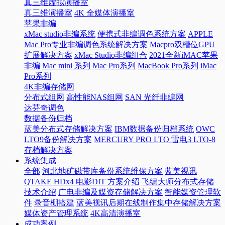
真三维虚拟演播室
真三维演播室
4K 全媒体演播室
苹果非编
xMac studio非编系统
便携式非编调色系统方案
APPLE
Mac Pro专业非编调色系统解决方案
Macpro双槽位GPU
扩展解决方案
xMac Studio非编组合
2021全新iMAC苹果
非编
Mac mini 系列
Mac Pro系列
MacBook Pro系列
iMac
Pro系列
4K非编存储网
分布式组网
高性能NAS组网
SAN 光纤非编网
达芬奇调色
数据备份归档
蓝美分布式存储解决方案
IBM数据备份归档系统
OWC
LTO9备份解决方案
MERCURY PRO LTO 雷电3 LTO-8
存档解决方案
系统集成
全部
河北地矿磁带库备份系统维保方案
蓝美视讯
QTAKE HDx4 电影DIT 方案介绍
飞编大师分布式存储
技术介绍
广电非编及媒资存储解决方案
智能媒资管理软
件
录音棚搭建
蓝美视讯后期在线制作集中存储解决方案
媒体资产管理系统
4K高清演播室
成功案例