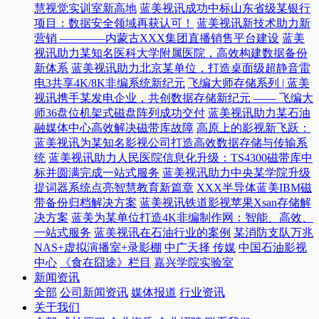
慧视觉实训室新高地
蓝美视讯成功中标山东省级某银行
项目：数据安全领域再获认可！
蓝美视讯新技术助力新
营销 ————内蒙古XXX集团直播销售平台建设
蓝美
视讯助力某知名医科大学附属医院，高效构建数据备份
新体系
蓝美视讯助力北京某单位，打造桌面级超静音雷
电3共享4K/8K非编系统新纪元
飞编大师存储系列 | 蓝美
视讯携手某发电企业，共创数据存储新纪元 —— 飞编大
师36盘位机架式磁盘阵列成功交付
蓝美视讯助力某石油
融媒体中心高效解决磁带库故障
高原上的影视新飞跃：
蓝美视讯为某知名影视公司打造高效数据存储与传输系
统
蓝美视讯助力人民医院信息化升级：TS4300磁带库中
标并圆满完成一站式服务
蓝美视讯助力中央某学院升级
提词器系统点亮智慧教育新篇章
XXX半导体蓝美IBM磁
带备份归档解决方案
蓝美视讯铁道影视苹果Xsan存储解
决方案
蓝美为某单位打造4K非编制作网：智能、高效、
一站式服务
蓝美视讯在石油行业的案例
某消防支队万兆
NAS+虚拟演播室+录影棚
中广天择 传媒
中国石油影视
中心
《食在囧途》栏目
嘉兴学院实验室
新闻资讯
全部
公司新闻资讯
媒体报道
行业资讯
关于我们