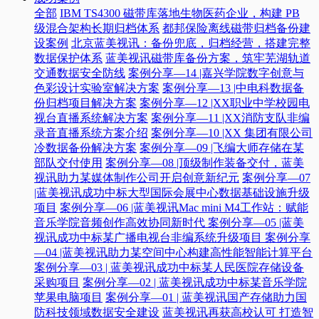
全部
IBM TS4300 磁带库落地生物医药企业，构建 PB
级混合架构长期归档体系
都邦保险离线磁带归档备份建
设案例
北京蓝美视讯：备份兜底，归档经营，搭建完整
数据保护体系
蓝美视讯磁带库备份方案，筑牢芜湖轨道
交通数据安全防线
案例分享—14 |嘉兴学院数字创意与
色彩设计实验室解决方案
案例分享—13 |中电科数据备
份归档项目解决方案
案例分享—12 |XX职业中学校园电
视台直播系统解决方案
案例分享—11 |XX消防支队非编
录音直播系统方案介绍
案例分享—10 |XX 集团有限公司
冷数据备份解决方案
案例分享—09 |飞编大师存储在某
部队交付使用
案例分享—08 |顶级制作装备交付，蓝美
视讯助力某媒体制作公司开启创意新纪元
案例分享—07
|蓝美视讯成功中标大型国际会展中心数据基础设施升级
项目
案例分享—06 |蓝美视讯Mac mini M4工作站：赋能
音乐学院音频创作高效协同新时代​
案例分享—05 |蓝美
视讯成功中标某广播电视台非编系统升级项目​
案例分享
—04 |蓝美视讯助力某空间中心构建高性能智能计算平台​
案例分享—03 | 蓝美视讯成功中标某人民医院存储设备
采购项目
案例分享—02 | 蓝美视讯成功中标某音乐学院
苹果电脑项目
案例分享—01 | 蓝美视讯国产存储助力国
防科技领域数据安全建设
蓝美视讯再获高校认可 打造智