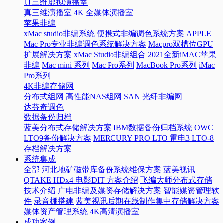
真三维虚拟演播室
真三维演播室
4K 全媒体演播室
苹果非编
xMac studio非编系统
便携式非编调色系统方案
APPLE
Mac Pro专业非编调色系统解决方案
Macpro双槽位GPU
扩展解决方案
xMac Studio非编组合
2021全新iMAC苹果
非编
Mac mini 系列
Mac Pro系列
MacBook Pro系列
iMac
Pro系列
4K非编存储网
分布式组网
高性能NAS组网
SAN 光纤非编网
达芬奇调色
数据备份归档
蓝美分布式存储解决方案
IBM数据备份归档系统
OWC
LTO9备份解决方案
MERCURY PRO LTO 雷电3 LTO-8
存档解决方案
系统集成
全部
河北地矿磁带库备份系统维保方案
蓝美视讯
QTAKE HDx4 电影DIT 方案介绍
飞编大师分布式存储
技术介绍
广电非编及媒资存储解决方案
智能媒资管理软
件
录音棚搭建
蓝美视讯后期在线制作集中存储解决方案
媒体资产管理系统
4K高清演播室
成功案例