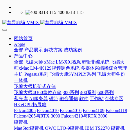
400-8313-115
网站首页
Apple
全部
产品展示
解决方案
成功案例
产品中心
全部
飞编大师 xMac LM-X01视频剪辑非编系统
飞编大
师xMac LM-4K12S视频调色系统
多媒体采编播综合管理
主机
Pegasus系列
飞编大师SYMPLY系列
飞编大师备份
一体机
飞编大师机架式存储
飞编大师4U60盘位存储
300系列
400系列
600系列
蓝光库
AI服务器
磁带
融合通信
软件
工作站
存储专区
H3 eGPU拓展箱
Falcon4005
Falcon4010
Falcon4016
Falcon4109
Falcon4118
Falcon4205与RTX 3090
Falcon4210与RTX 3090
磁带机
MagStor磁带机
OWC LTO-9磁带机
IBM TS2270 磁带机