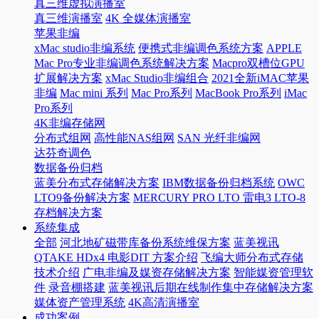
真三维虚拟演播室
真三维演播室
4K 全媒体演播室
苹果非编
xMac studio非编系统
便携式非编调色系统方案
APPLE
Mac Pro专业非编调色系统解决方案
Macpro双槽位GPU
扩展解决方案
xMac Studio非编组合
2021全新iMAC苹果
非编
Mac mini 系列
Mac Pro系列
MacBook Pro系列
iMac
Pro系列
4K非编存储网
分布式组网
高性能NAS组网
SAN 光纤非编网
达芬奇调色
数据备份归档
蓝美分布式存储解决方案
IBM数据备份归档系统
OWC
LTO9备份解决方案
MERCURY PRO LTO 雷电3 LTO-8
存档解决方案
系统集成
全部
河北地矿磁带库备份系统维保方案
蓝美视讯
QTAKE HDx4 电影DIT 方案介绍
飞编大师分布式存储
技术介绍
广电非编及媒资存储解决方案
智能媒资管理软
件
录音棚搭建
蓝美视讯后期在线制作集中存储解决方案
媒体资产管理系统
4K高清演播室
成功案例