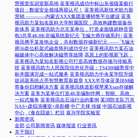
慧视觉实训室新高地
蓝美视讯成功中标山东省级某银行
项目：数据安全领域再获认可！
蓝美视讯新技术助力新
营销 ————内蒙古XXX集团直播销售平台建设
蓝美
视讯助力某知名医科大学附属医院，高效构建数据备份
新体系
蓝美视讯助力北京某单位，打造桌面级超静音雷
电3共享4K/8K非编系统新纪元
飞编大师存储系列 | 蓝美
视讯携手某发电企业，共创数据存储新纪元 —— 飞编大
师36盘位机架式磁盘阵列成功交付
蓝美视讯助力某石油
融媒体中心高效解决磁带库故障
高原上的影视新飞跃：
蓝美视讯为某知名影视公司打造高效数据存储与传输系
统
蓝美视讯助力人民医院信息化升级：TS4300磁带库中
标并圆满完成一站式服务
蓝美视讯助力中央某学院升级
提词器系统点亮智慧教育新篇章
XXX半导体蓝美IBM磁
带备份归档解决方案
蓝美视讯铁道影视苹果Xsan存储解
决方案
蓝美为某单位打造4K非编制作网：智能、高效、
一站式服务
蓝美视讯在石油行业的案例
某消防支队万兆
NAS+虚拟演播室+录影棚
中广天择 传媒
中国石油影视
中心
《食在囧途》栏目
嘉兴学院实验室
新闻资讯
全部
公司新闻资讯
媒体报道
行业资讯
关于我们