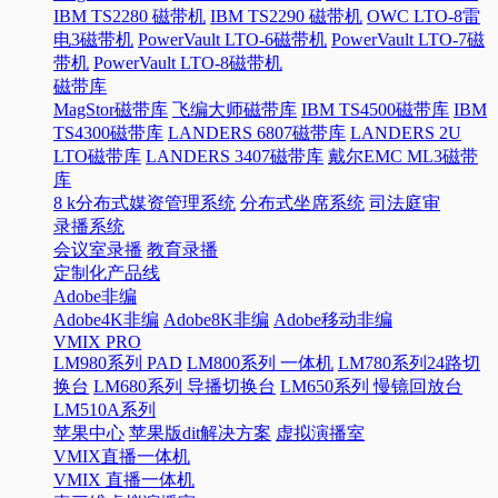
IBM TS2280 磁带机
IBM TS2290 磁带机
OWC LTO-8雷
电3磁带机
PowerVault LTO-6磁带机
PowerVault LTO-7磁
带机
PowerVault LTO-8磁带机
磁带库
MagStor磁带库
飞编大师磁带库
IBM TS4500磁带库
IBM
TS4300磁带库
LANDERS 6807磁带库
LANDERS 2U
LTO磁带库
LANDERS 3407磁带库
戴尔EMC ML3磁带
库
8 k分布式媒资管理系统
分布式坐席系统
司法庭审
录播系统
会议室录播
教育录播
定制化产品线
Adobe非编
Adobe4K非编
Adobe8K非编
Adobe移动非编
VMIX PRO
LM980系列 PAD
LM800系列 一体机
LM780系列24路切
换台
LM680系列 导播切换台
LM650系列 慢镜回放台
LM510A系列
苹果中心
苹果版dit解决方案
虚拟演播室
VMIX直播一体机
VMIX 直播一体机