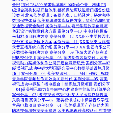
全部
IBM TS4300 磁带库落地生物医药企业，构建 PB
级混合架构长期归档体系
都邦保险离线磁带归档备份建
设案例
北京蓝美视讯：备份兜底，归档经营，搭建完整
数据保护体系
蓝美视讯磁带库备份方案，筑牢芜湖轨道
交通数据安全防线
案例分享—14 |嘉兴学院数字创意与
色彩设计实验室解决方案
案例分享—13 |中电科数据备
份归档项目解决方案
案例分享—12 |XX职业中学校园电
视台直播系统解决方案
案例分享—11 |XX消防支队非编
录音直播系统方案介绍
案例分享—10 |XX 集团有限公司
冷数据备份解决方案
案例分享—09 |飞编大师存储在某
部队交付使用
案例分享—08 |顶级制作装备交付，蓝美
视讯助力某媒体制作公司开启创意新纪元
案例分享—07
|蓝美视讯成功中标大型国际会展中心数据基础设施升级
项目
案例分享—06 |蓝美视讯Mac mini M4工作站：赋能
音乐学院音频创作高效协同新时代​
案例分享—05 |蓝美
视讯成功中标某广播电视台非编系统升级项目​
案例分享
—04 |蓝美视讯助力某空间中心构建高性能智能计算平台​
案例分享—03 | 蓝美视讯成功中标某人民医院存储设备
采购项目
案例分享—02 | 蓝美视讯成功中标某音乐学院
苹果电脑项目
案例分享—01 | 蓝美视讯国产存储助力国
防科技领域数据安全建设
蓝美视讯再获高校认可 打造智