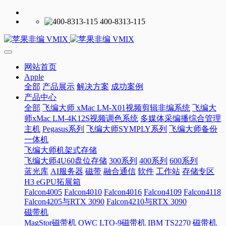
400-8313-115
网站首页
Apple
全部
产品展示
解决方案
成功案例
产品中心
全部
飞编大师 xMac LM-X01视频剪辑非编系统
飞编大
师xMac LM-4K12S视频调色系统
多媒体采编播综合管理
主机
Pegasus系列
飞编大师SYMPLY系列
飞编大师备份
一体机
飞编大师机架式存储
飞编大师4U60盘位存储
300系列
400系列
600系列
蓝光库
AI服务器
磁带
融合通信
软件
工作站
存储专区
H3 eGPU拓展箱
Falcon4005
Falcon4010
Falcon4016
Falcon4109
Falcon4118
Falcon4205与RTX 3090
Falcon4210与RTX 3090
磁带机
MagStor磁带机
OWC LTO-9磁带机
IBM TS2270 磁带机