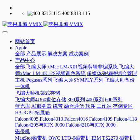
400-8313-115
网站首页
Apple
全部
产品展示
解决方案
成功案例
产品中心
全部
飞编大师 xMac LM-X01视频剪辑非编系统
飞编大
师xMac LM-4K12S视频调色系统
多媒体采编播综合管理
主机
Pegasus系列
飞编大师SYMPLY系列
飞编大师备份
一体机
飞编大师机架式存储
飞编大师4U60盘位存储
300系列
400系列
600系列
蓝光库
AI服务器
磁带
融合通信
软件
工作站
存储专区
H3 eGPU拓展箱
Falcon4005
Falcon4010
Falcon4016
Falcon4109
Falcon4118
Falcon4205与RTX 3090
Falcon4210与RTX 3090
磁带机
MagStor磁带机
OWC LTO-9磁带机
IBM TS2270 磁带机