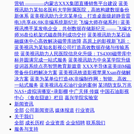
营销 ————内蒙古XXX集团直播销售平台建设
蓝美
视讯助力某知名医科大学附属医院，高效构建数据备份
新体系
蓝美视讯助力北京某单位，打造桌面级超静音雷
电3共享4K/8K非编系统新纪元
飞编大师存储系列 | 蓝美
视讯携手某发电企业，共创数据存储新纪元 —— 飞编大
师36盘位机架式磁盘阵列成功交付
蓝美视讯助力某石油
融媒体中心高效解决磁带库故障
高原上的影视新飞跃：
蓝美视讯为某知名影视公司打造高效数据存储与传输系
统
蓝美视讯助力人民医院信息化升级：TS4300磁带库中
标并圆满完成一站式服务
蓝美视讯助力中央某学院升级
提词器系统点亮智慧教育新篇章
XXX半导体蓝美IBM磁
带备份归档解决方案
蓝美视讯铁道影视苹果Xsan存储解
决方案
蓝美为某单位打造4K非编制作网：智能、高效、
一站式服务
蓝美视讯在石油行业的案例
某消防支队万兆
NAS+虚拟演播室+录影棚
中广天择 传媒
中国石油影视
中心
《食在囧途》栏目
嘉兴学院实验室
新闻资讯
全部
公司新闻资讯
媒体报道
行业资讯
关于我们
全部
成长历程
企业资质
企业招聘
联系我们
服务与支持