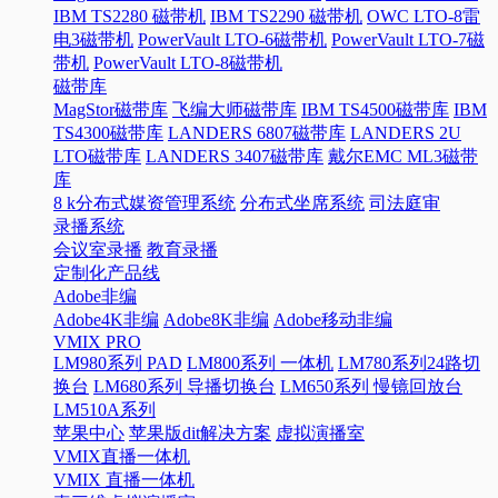
IBM TS2280 磁带机
IBM TS2290 磁带机
OWC LTO-8雷
电3磁带机
PowerVault LTO-6磁带机
PowerVault LTO-7磁
带机
PowerVault LTO-8磁带机
磁带库
MagStor磁带库
飞编大师磁带库
IBM TS4500磁带库
IBM
TS4300磁带库
LANDERS 6807磁带库
LANDERS 2U
LTO磁带库
LANDERS 3407磁带库
戴尔EMC ML3磁带
库
8 k分布式媒资管理系统
分布式坐席系统
司法庭审
录播系统
会议室录播
教育录播
定制化产品线
Adobe非编
Adobe4K非编
Adobe8K非编
Adobe移动非编
VMIX PRO
LM980系列 PAD
LM800系列 一体机
LM780系列24路切
换台
LM680系列 导播切换台
LM650系列 慢镜回放台
LM510A系列
苹果中心
苹果版dit解决方案
虚拟演播室
VMIX直播一体机
VMIX 直播一体机