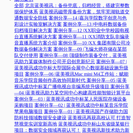
全部
北京蓝美视讯：备份兜底，归档经营，搭建完整数
据保护体系
蓝美视讯磁带库备份方案，筑牢芜湖轨道交
通数据安全防线
案例分享—14 |嘉兴学院数字创意与色
彩设计实验室解决方案
案例分享—13 |中电科数据备份
归档项目解决方案
案例分享—12 |XX职业中学校园电视
台直播系统解决方案
案例分享—11 |XX消防支队非编录
音直播系统方案介绍
案例分享—10 |XX 集团有限公司冷
数据备份解决方案
案例分享—09 |飞编大师存储在某部
队交付使用
案例分享—08 |顶级制作装备交付，蓝美视
讯助力某媒体制作公司开启创意新纪元
案例分享—07 |
蓝美视讯成功中标大型国际会展中心数据基础设施升级
项目
案例分享—06 |蓝美视讯Mac mini M4工作站：赋能
音乐学院音频创作高效协同新时代​
案例分享—05 |蓝美
视讯成功中标某广播电视台非编系统升级项目​
案例分享
—04 |蓝美视讯助力某空间中心构建高性能智能计算平台​
案例分享—03 | 蓝美视讯成功中标某人民医院存储设备
采购项目
案例分享—02 | 蓝美视讯成功中标某音乐学院
苹果电脑项目
案例分享—01 | 蓝美视讯国产存储助力国
防科技领域数据安全建设
蓝美视讯再获高校认可 打造智
慧视觉实训室新高地
蓝美视讯成功中标山东省级某银行
项目：数据安全领域再获认可！
蓝美视讯新技术助力新