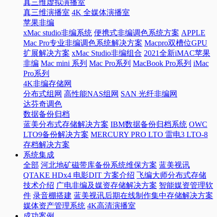
真三维虚拟演播室
真三维演播室
4K 全媒体演播室
苹果非编
xMac studio非编系统
便携式非编调色系统方案
APPLE
Mac Pro专业非编调色系统解决方案
Macpro双槽位GPU
扩展解决方案
xMac Studio非编组合
2021全新iMAC苹果
非编
Mac mini 系列
Mac Pro系列
MacBook Pro系列
iMac
Pro系列
4K非编存储网
分布式组网
高性能NAS组网
SAN 光纤非编网
达芬奇调色
数据备份归档
蓝美分布式存储解决方案
IBM数据备份归档系统
OWC
LTO9备份解决方案
MERCURY PRO LTO 雷电3 LTO-8
存档解决方案
系统集成
全部
河北地矿磁带库备份系统维保方案
蓝美视讯
QTAKE HDx4 电影DIT 方案介绍
飞编大师分布式存储
技术介绍
广电非编及媒资存储解决方案
智能媒资管理软
件
录音棚搭建
蓝美视讯后期在线制作集中存储解决方案
媒体资产管理系统
4K高清演播室
成功案例