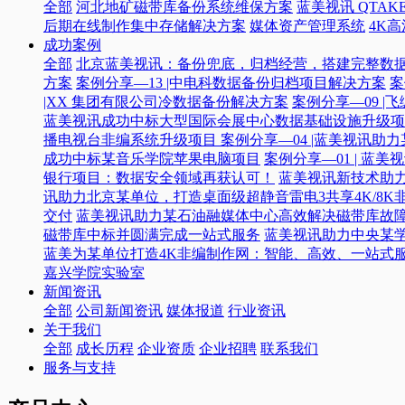
全部
河北地矿磁带库备份系统维保方案
蓝美视讯 QTAKE
后期在线制作集中存储解决方案
媒体资产管理系统
4K
成功案例
全部
北京蓝美视讯：备份兜底，归档经营，搭建完整数
方案
案例分享—13 |中电科数据备份归档项目解决方案
案
|XX 集团有限公司冷数据备份解决方案
案例分享—09 
蓝美视讯成功中标大型国际会展中心数据基础设施升级项
播电视台非编系统升级项目​
案例分享—04 |蓝美视讯助
成功中标某音乐学院苹果电脑项目
案例分享—01 | 
银行项目：数据安全领域再获认可！
蓝美视讯新技术助力
讯助力北京某单位，打造桌面级超静音雷电3共享4K/8K
交付
蓝美视讯助力某石油融媒体中心高效解决磁带库故
磁带库中标并圆满完成一站式服务
蓝美视讯助力中央某
蓝美为某单位打造4K非编制作网：智能、高效、一站式
嘉兴学院实验室
新闻资讯
全部
公司新闻资讯
媒体报道
行业资讯
关于我们
全部
成长历程
企业资质
企业招聘
联系我们
服务与支持