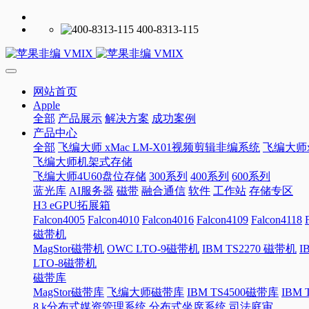
400-8313-115
网站首页
Apple
全部
产品展示
解决方案
成功案例
产品中心
全部
飞编大师 xMac LM-X01视频剪辑非编系统
飞编大师x
飞编大师机架式存储
飞编大师4U60盘位存储
300系列
400系列
600系列
蓝光库
AI服务器
磁带
融合通信
软件
工作站
存储专区
H3 eGPU拓展箱
Falcon4005
Falcon4010
Falcon4016
Falcon4109
Falcon4118
磁带机
MagStor磁带机
OWC LTO-9磁带机
IBM TS2270 磁带机
I
LTO-8磁带机
磁带库
MagStor磁带库
飞编大师磁带库
IBM TS4500磁带库
IBM
8 k分布式媒资管理系统
分布式坐席系统
司法庭审