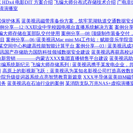
 HDx4 电影DIT 方案介绍
飞编大师分布式存储技术介绍
广电非
高清演播室
据保护体系
蓝美视讯磁带库备份方案，筑牢芜湖轨道交通数据安
例分享—12 |XX职业中学校园电视台直播系统解决方案
案例分享
|飞编大师存储在某部队交付使用
案例分享—08 |顶级制作装备交
目
案例分享—06 |蓝美视讯Mac mini M4工作站：赋能音乐学
力某空间中心构建高性能智能计算平台​
案例分享—03 | 蓝美视
蓝美视讯国产存储助力国防科技领域数据安全建设
蓝美视讯再获高校认
新营销 ————内蒙古XXX集团直播销售平台建设
蓝美视讯助
非编系统新纪元
飞编大师存储系列 | 蓝美视讯携手某发电企业，
障
高原上的影视新飞跃：蓝美视讯为某知名影视公司打造高效数
学院升级提词器系统点亮智慧教育新篇章
XXX半导体蓝美IBM
服务
蓝美视讯在石油行业的案例
某消防支队万兆NAS+虚拟演播