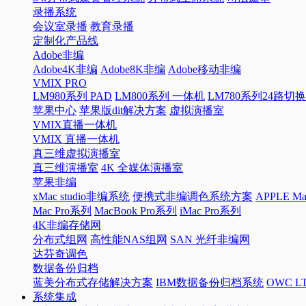
录播系统
会议室录播
教育录播
定制化产品线
Adobe非编
Adobe4K非编
Adobe8K非编
Adobe移动非编
VMIX PRO
LM980系列 PAD
LM800系列 一体机
LM780系列24路切
苹果中心
苹果版dit解决方案
虚拟演播室
VMIX直播一体机
VMIX 直播一体机
真三维虚拟演播室
真三维演播室
4K 全媒体演播室
苹果非编
xMac studio非编系统
便携式非编调色系统方案
APPLE 
Mac Pro系列
MacBook Pro系列
iMac Pro系列
4K非编存储网
分布式组网
高性能NAS组网
SAN 光纤非编网
达芬奇调色
数据备份归档
蓝美分布式存储解决方案
IBM数据备份归档系统
OWC 
系统集成