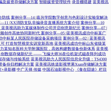
编及媒资存储解决方案
智能媒资管理软件
录音棚搭建
蓝美视讯
全防线
案例分享—14 |嘉兴学院数字创意与色彩设计实验室解决
—11 |XX消防支队非编录音直播系统方案介绍
案例分享—10
付，蓝美视讯助力某媒体制作公司开启创意新纪元
案例分享—07 |
院音频创作高效协同新时代​
案例分享—05 |蓝美视讯成功中标某广
讯成功中标某人民医院存储设备采购项目
案例分享—02 | 蓝美视讯
可 打造智慧视觉实训室新高地
蓝美视讯成功中标山东省级某
力某知名医科大学附属医院，高效构建数据备份新体系
蓝美视
共创数据存储新纪元 —— 飞编大师36盘位机架式磁盘阵列成功
据存储与传输系统
蓝美视讯助力人民医院信息化升级：TS4300
磁带备份归档解决方案
蓝美视讯铁道影视苹果Xsan存储解决方案
室+录影棚
中广天择 传媒
中国石油影视中心
《食在囧途》栏目