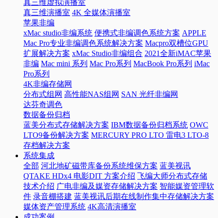
真三维虚拟演播室
真三维演播室
4K 全媒体演播室
苹果非编
xMac studio非编系统
便携式非编调色系统方案
APPLE
Mac Pro专业非编调色系统解决方案
Macpro双槽位GPU
扩展解决方案
xMac Studio非编组合
2021全新iMAC苹果
非编
Mac mini 系列
Mac Pro系列
MacBook Pro系列
iMac
Pro系列
4K非编存储网
分布式组网
高性能NAS组网
SAN 光纤非编网
达芬奇调色
数据备份归档
蓝美分布式存储解决方案
IBM数据备份归档系统
OWC
LTO9备份解决方案
MERCURY PRO LTO 雷电3 LTO-8
存档解决方案
系统集成
全部
河北地矿磁带库备份系统维保方案
蓝美视讯
QTAKE HDx4 电影DIT 方案介绍
飞编大师分布式存储
技术介绍
广电非编及媒资存储解决方案
智能媒资管理软
件
录音棚搭建
蓝美视讯后期在线制作集中存储解决方案
媒体资产管理系统
4K高清演播室
成功案例