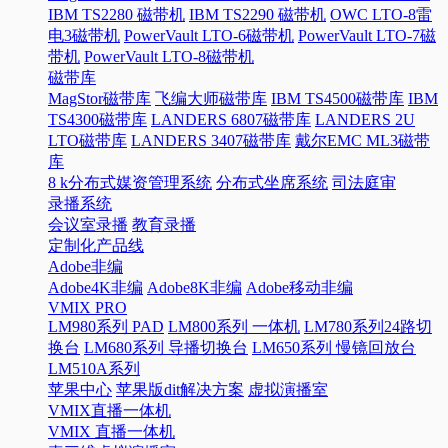
IBM TS2280 磁带机
IBM TS2290 磁带机
OWC LTO-8雷
电3磁带机
PowerVault LTO-6磁带机
PowerVault LTO-7磁
带机
PowerVault LTO-8磁带机
磁带库
MagStor磁带库
飞编大师磁带库
IBM TS4500磁带库
IBM
TS4300磁带库
LANDERS 6807磁带库
LANDERS 2U
LTO磁带库
LANDERS 3407磁带库
戴尔EMC ML3磁带
库
8 k分布式媒资管理系统
分布式坐席系统
司法庭审
录播系统
会议室录播
教育录播
定制化产品线
Adobe非编
Adobe4K非编
Adobe8K非编
Adobe移动非编
VMIX PRO
LM980系列 PAD
LM800系列 一体机
LM780系列24路切
换台
LM680系列 导播切换台
LM650系列 慢镜回放台
LM510A系列
苹果中心
苹果版dit解决方案
虚拟演播室
VMIX直播一体机
VMIX 直播一体机