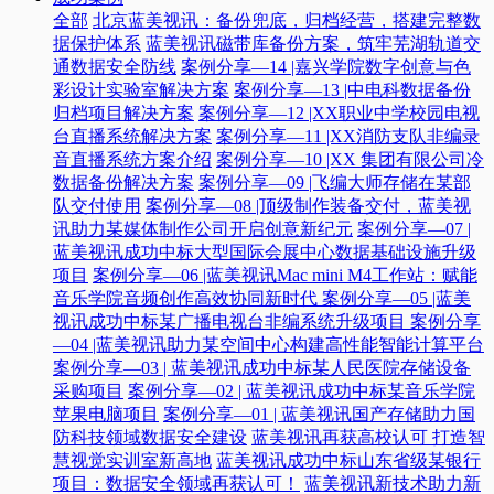
全部
北京蓝美视讯：备份兜底，归档经营，搭建完整数
据保护体系
蓝美视讯磁带库备份方案，筑牢芜湖轨道交
通数据安全防线
案例分享—14 |嘉兴学院数字创意与色
彩设计实验室解决方案
案例分享—13 |中电科数据备份
归档项目解决方案
案例分享—12 |XX职业中学校园电视
台直播系统解决方案
案例分享—11 |XX消防支队非编录
音直播系统方案介绍
案例分享—10 |XX 集团有限公司冷
数据备份解决方案
案例分享—09 |飞编大师存储在某部
队交付使用
案例分享—08 |顶级制作装备交付，蓝美视
讯助力某媒体制作公司开启创意新纪元
案例分享—07 |
蓝美视讯成功中标大型国际会展中心数据基础设施升级
项目
案例分享—06 |蓝美视讯Mac mini M4工作站：赋能
音乐学院音频创作高效协同新时代​
案例分享—05 |蓝美
视讯成功中标某广播电视台非编系统升级项目​
案例分享
—04 |蓝美视讯助力某空间中心构建高性能智能计算平台​
案例分享—03 | 蓝美视讯成功中标某人民医院存储设备
采购项目
案例分享—02 | 蓝美视讯成功中标某音乐学院
苹果电脑项目
案例分享—01 | 蓝美视讯国产存储助力国
防科技领域数据安全建设
蓝美视讯再获高校认可 打造智
慧视觉实训室新高地
蓝美视讯成功中标山东省级某银行
项目：数据安全领域再获认可！
蓝美视讯新技术助力新