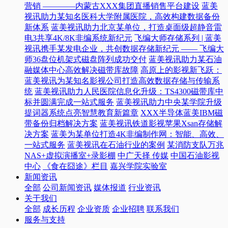
营销 ————内蒙古XXX集团直播销售平台建设
蓝美
视讯助力某知名医科大学附属医院，高效构建数据备份
新体系
蓝美视讯助力北京某单位，打造桌面级超静音雷
电3共享4K/8K非编系统新纪元
飞编大师存储系列 | 蓝美
视讯携手某发电企业，共创数据存储新纪元 —— 飞编大
师36盘位机架式磁盘阵列成功交付
蓝美视讯助力某石油
融媒体中心高效解决磁带库故障
高原上的影视新飞跃：
蓝美视讯为某知名影视公司打造高效数据存储与传输系
统
蓝美视讯助力人民医院信息化升级：TS4300磁带库中
标并圆满完成一站式服务
蓝美视讯助力中央某学院升级
提词器系统点亮智慧教育新篇章
XXX半导体蓝美IBM磁
带备份归档解决方案
蓝美视讯铁道影视苹果Xsan存储解
决方案
蓝美为某单位打造4K非编制作网：智能、高效、
一站式服务
蓝美视讯在石油行业的案例
某消防支队万兆
NAS+虚拟演播室+录影棚
中广天择 传媒
中国石油影视
中心
《食在囧途》栏目
嘉兴学院实验室
新闻资讯
全部
公司新闻资讯
媒体报道
行业资讯
关于我们
全部
成长历程
企业资质
企业招聘
联系我们
服务与支持