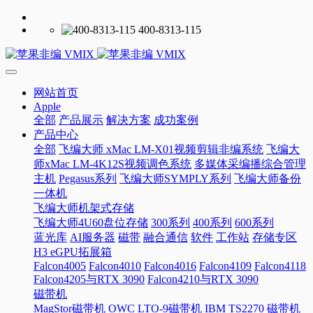
400-8313-115
网站首页
Apple
全部
产品展示
解决方案
成功案例
产品中心
全部
飞编大师 xMac LM-X01视频剪辑非编系统
飞编大
师xMac LM-4K12S视频调色系统
多媒体采编播综合管理
主机
Pegasus系列
飞编大师SYMPLY系列
飞编大师备份
一体机
飞编大师机架式存储
飞编大师4U60盘位存储
300系列
400系列
600系列
蓝光库
AI服务器
磁带
融合通信
软件
工作站
存储专区
H3 eGPU拓展箱
Falcon4005
Falcon4010
Falcon4016
Falcon4109
Falcon4118
Falcon4205与RTX 3090
Falcon4210与RTX 3090
磁带机
MagStor磁带机
OWC LTO-9磁带机
IBM TS2270 磁带机