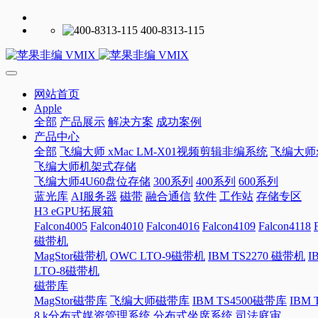
400-8313-115
网站首页
Apple
全部
产品展示
解决方案
成功案例
产品中心
全部
飞编大师 xMac LM-X01视频剪辑非编系统
飞编大师x
飞编大师机架式存储
飞编大师4U60盘位存储
300系列
400系列
600系列
蓝光库
AI服务器
磁带
融合通信
软件
工作站
存储专区
H3 eGPU拓展箱
Falcon4005
Falcon4010
Falcon4016
Falcon4109
Falcon4118
磁带机
MagStor磁带机
OWC LTO-9磁带机
IBM TS2270 磁带机
I
LTO-8磁带机
磁带库
MagStor磁带库
飞编大师磁带库
IBM TS4500磁带库
IBM
8 k分布式媒资管理系统
分布式坐席系统
司法庭审