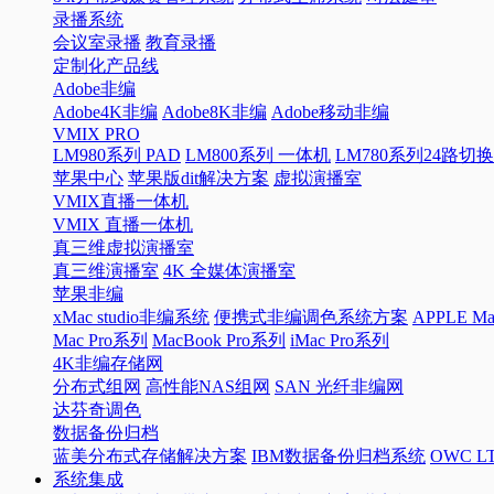
录播系统
会议室录播
教育录播
定制化产品线
Adobe非编
Adobe4K非编
Adobe8K非编
Adobe移动非编
VMIX PRO
LM980系列 PAD
LM800系列 一体机
LM780系列24路切
苹果中心
苹果版dit解决方案
虚拟演播室
VMIX直播一体机
VMIX 直播一体机
真三维虚拟演播室
真三维演播室
4K 全媒体演播室
苹果非编
xMac studio非编系统
便携式非编调色系统方案
APPLE 
Mac Pro系列
MacBook Pro系列
iMac Pro系列
4K非编存储网
分布式组网
高性能NAS组网
SAN 光纤非编网
达芬奇调色
数据备份归档
蓝美分布式存储解决方案
IBM数据备份归档系统
OWC 
系统集成