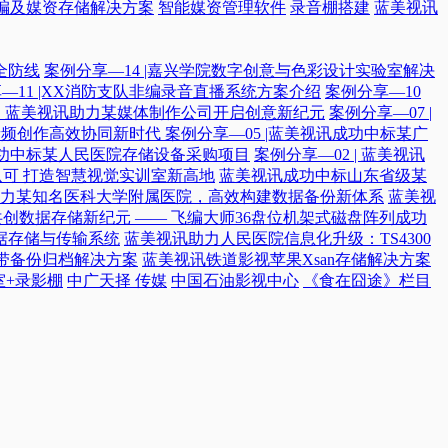
编及媒资存储解决方案
智能媒资管理软件
录音棚搭建
蓝美视讯
全防线
案例分享—14 |嘉兴学院数字创意与色彩设计实验室解决
—11 |XX消防支队非编录音直播系统方案介绍
案例分享—10
付，蓝美视讯助力某媒体制作公司开启创意新纪元
案例分享—07 |
院音频创作高效协同新时代​
案例分享—05 |蓝美视讯成功中标某广
讯成功中标某人民医院存储设备采购项目
案例分享—02 | 蓝美视讯
可 打造智慧视觉实训室新高地
蓝美视讯成功中标山东省级某
力某知名医科大学附属医院，高效构建数据备份新体系
蓝美视
共创数据存储新纪元 —— 飞编大师36盘位机架式磁盘阵列成功
据存储与传输系统
蓝美视讯助力人民医院信息化升级：TS4300
磁带备份归档解决方案
蓝美视讯铁道影视苹果Xsan存储解决方案
室+录影棚
中广天择 传媒
中国石油影视中心
《食在囧途》栏目