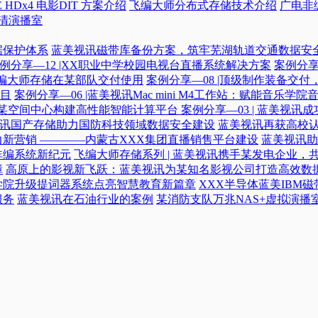
 HDx4 电影DIT 方案介绍
飞编大师分布式存储技术介绍
广电非
高清演播室
据保护体系
蓝美视讯磁带库备份方案，筑牢芜湖轨道交通数据安
例分享—12 |XX职业中学校园电视台直播系统解决方案
案例分享
|飞编大师存储在某部队交付使用
案例分享—08 |顶级制作装备交
目
案例分享—06 |蓝美视讯Mac mini M4工作站：赋能音乐学
力某空间中心构建高性能智能计算平台​
案例分享—03 | 蓝美视
蓝美视讯国产存储助力国防科技领域数据安全建设
蓝美视讯再获高校认
新营销 ————内蒙古XXX集团直播销售平台建设
蓝美视讯助
非编系统新纪元
飞编大师存储系列 | 蓝美视讯携手某发电企业，
障
高原上的影视新飞跃：蓝美视讯为某知名影视公司打造高效数
学院升级提词器系统点亮智慧教育新篇章
XXX半导体蓝美IBM
服务
蓝美视讯在石油行业的案例
某消防支队万兆NAS+虚拟演播