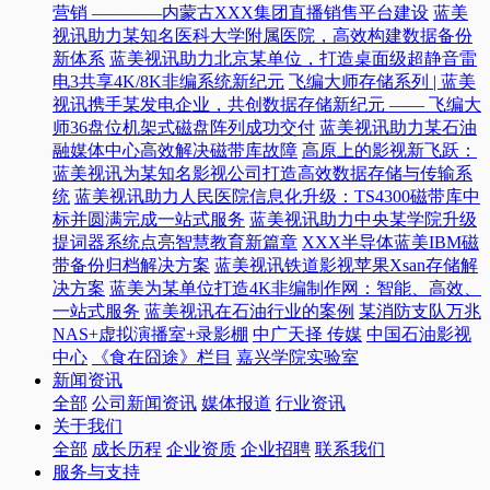
营销 ————内蒙古XXX集团直播销售平台建设
蓝美
视讯助力某知名医科大学附属医院，高效构建数据备份
新体系
蓝美视讯助力北京某单位，打造桌面级超静音雷
电3共享4K/8K非编系统新纪元
飞编大师存储系列 | 蓝美
视讯携手某发电企业，共创数据存储新纪元 —— 飞编大
师36盘位机架式磁盘阵列成功交付
蓝美视讯助力某石油
融媒体中心高效解决磁带库故障
高原上的影视新飞跃：
蓝美视讯为某知名影视公司打造高效数据存储与传输系
统
蓝美视讯助力人民医院信息化升级：TS4300磁带库中
标并圆满完成一站式服务
蓝美视讯助力中央某学院升级
提词器系统点亮智慧教育新篇章
XXX半导体蓝美IBM磁
带备份归档解决方案
蓝美视讯铁道影视苹果Xsan存储解
决方案
蓝美为某单位打造4K非编制作网：智能、高效、
一站式服务
蓝美视讯在石油行业的案例
某消防支队万兆
NAS+虚拟演播室+录影棚
中广天择 传媒
中国石油影视
中心
《食在囧途》栏目
嘉兴学院实验室
新闻资讯
全部
公司新闻资讯
媒体报道
行业资讯
关于我们
全部
成长历程
企业资质
企业招聘
联系我们
服务与支持