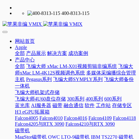
400-8313-115
网站首页
Apple
全部
产品展示
解决方案
成功案例
产品中心
全部
飞编大师 xMac LM-X01视频剪辑非编系统
飞编大
师xMac LM-4K12S视频调色系统
多媒体采编播综合管理
主机
Pegasus系列
飞编大师SYMPLY系列
飞编大师备份
一体机
飞编大师机架式存储
飞编大师4U60盘位存储
300系列
400系列
600系列
蓝光库
AI服务器
磁带
融合通信
软件
工作站
存储专区
H3 eGPU拓展箱
Falcon4005
Falcon4010
Falcon4016
Falcon4109
Falcon4118
Falcon4205与RTX 3090
Falcon4210与RTX 3090
磁带机
MagStor磁带机
OWC LTO-9磁带机
IBM TS2270 磁带机