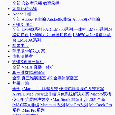
全部
会议室录播
教育录播
定制化产品线
Adobe非编
全部
Adobe4K非编
Adobe8K非编
Adobe移动非编
VMIX PRO
全部
LM980系列 PAD
LM800系列 一体机
LM780系列24
路切换台
LM680系列 导播切换台
LM650系列 慢镜回放
台
LM510A系列
苹果中心
苹果版dit解决方案
虚拟演播室
VMIX直播一体机
全部
VMIX 直播一体机
真三维虚拟演播室
全部
真三维演播室
4K 全媒体演播室
苹果非编
全部
xMac studio非编系统
便携式非编调色系统方案
APPLE Mac Pro专业非编调色系统解决方案
Macpro双槽
位GPU扩展解决方案
xMac Studio非编组合
2021全新
iMAC苹果非编
Mac mini 系列
Mac Pro系列
MacBook Pro
系列
iMac Pro系列