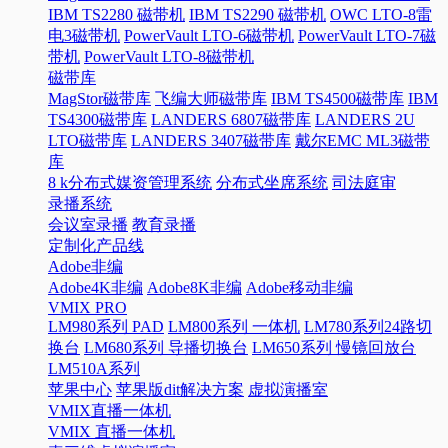
IBM TS2280 磁带机
IBM TS2290 磁带机
OWC LTO-8雷
电3磁带机
PowerVault LTO-6磁带机
PowerVault LTO-7磁
带机
PowerVault LTO-8磁带机
磁带库
MagStor磁带库
飞编大师磁带库
IBM TS4500磁带库
IBM
TS4300磁带库
LANDERS 6807磁带库
LANDERS 2U
LTO磁带库
LANDERS 3407磁带库
戴尔EMC ML3磁带
库
8 k分布式媒资管理系统
分布式坐席系统
司法庭审
录播系统
会议室录播
教育录播
定制化产品线
Adobe非编
Adobe4K非编
Adobe8K非编
Adobe移动非编
VMIX PRO
LM980系列 PAD
LM800系列 一体机
LM780系列24路切
换台
LM680系列 导播切换台
LM650系列 慢镜回放台
LM510A系列
苹果中心
苹果版dit解决方案
虚拟演播室
VMIX直播一体机
VMIX 直播一体机