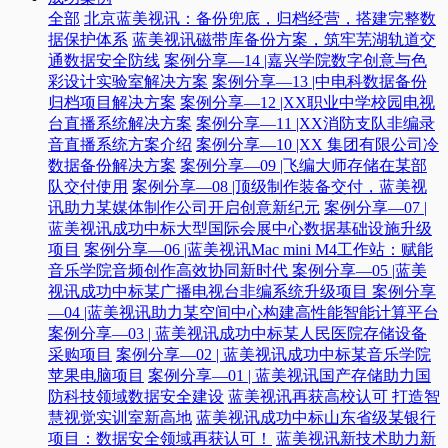
全部
北京蓝美视讯：备份兜底，归档经营，搭建完整数
据保护体系
蓝美视讯磁带库备份方案，筑牢芜湖轨道交
通数据安全防线
案例分享—14 |嘉兴学院数字创意与色
彩设计实验室解决方案
案例分享—13 |中电科数据备份
归档项目解决方案
案例分享—12 |XX职业中学校园电视
台直播系统解决方案
案例分享—11 |XX消防支队非编录
音直播系统方案介绍
案例分享—10 |XX 集团有限公司冷
数据备份解决方案
案例分享—09 |飞编大师存储在某部
队交付使用
案例分享—08 |顶级制作装备交付，蓝美视
讯助力某媒体制作公司开启创意新纪元
案例分享—07 |
蓝美视讯成功中标大型国际会展中心数据基础设施升级
项目
案例分享—06 |蓝美视讯Mac mini M4工作站：赋能
音乐学院音频创作高效协同新时代​
案例分享—05 |蓝美
视讯成功中标某广播电视台非编系统升级项目​
案例分享
—04 |蓝美视讯助力某空间中心构建高性能智能计算平台​
案例分享—03 | 蓝美视讯成功中标某人民医院存储设备
采购项目
案例分享—02 | 蓝美视讯成功中标某音乐学院
苹果电脑项目
案例分享—01 | 蓝美视讯国产存储助力国
防科技领域数据安全建设
蓝美视讯再获高校认可 打造智
慧视觉实训室新高地
蓝美视讯成功中标山东省级某银行
项目：数据安全领域再获认可！
蓝美视讯新技术助力新