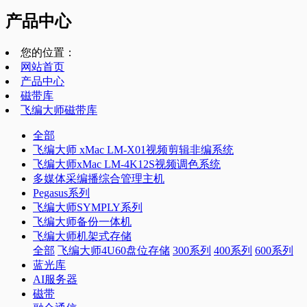
产品中心
您的位置：
网站首页
产品中心
磁带库
飞编大师磁带库
全部
飞编大师 xMac LM-X01视频剪辑非编系统
飞编大师xMac LM-4K12S视频调色系统
多媒体采编播综合管理主机
Pegasus系列
飞编大师SYMPLY系列
飞编大师备份一体机
飞编大师机架式存储
全部
飞编大师4U60盘位存储
300系列
400系列
600系列
蓝光库
AI服务器
磁带