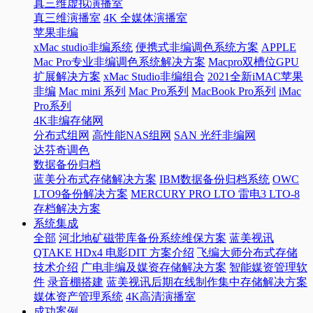
真三维虚拟演播室
真三维演播室
4K 全媒体演播室
苹果非编
xMac studio非编系统
便携式非编调色系统方案
APPLE
Mac Pro专业非编调色系统解决方案
Macpro双槽位GPU
扩展解决方案
xMac Studio非编组合
2021全新iMAC苹果
非编
Mac mini 系列
Mac Pro系列
MacBook Pro系列
iMac
Pro系列
4K非编存储网
分布式组网
高性能NAS组网
SAN 光纤非编网
达芬奇调色
数据备份归档
蓝美分布式存储解决方案
IBM数据备份归档系统
OWC
LTO9备份解决方案
MERCURY PRO LTO 雷电3 LTO-8
存档解决方案
系统集成
全部
河北地矿磁带库备份系统维保方案
蓝美视讯
QTAKE HDx4 电影DIT 方案介绍
飞编大师分布式存储
技术介绍
广电非编及媒资存储解决方案
智能媒资管理软
件
录音棚搭建
蓝美视讯后期在线制作集中存储解决方案
媒体资产管理系统
4K高清演播室
成功案例