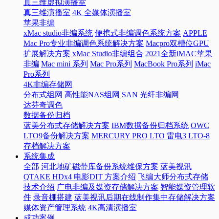
真三维虚拟演播室
真三维演播室
4K 全媒体演播室
苹果非编
xMac studio非编系统
便携式非编调色系统方案
APPLE
Mac Pro专业非编调色系统解决方案
Macpro双槽位GPU
扩展解决方案
xMac Studio非编组合
2021全新iMAC苹果
非编
Mac mini 系列
Mac Pro系列
MacBook Pro系列
iMac
Pro系列
4K非编存储网
分布式组网
高性能NAS组网
SAN 光纤非编网
达芬奇调色
数据备份归档
蓝美分布式存储解决方案
IBM数据备份归档系统
OWC
LTO9备份解决方案
MERCURY PRO LTO 雷电3 LTO-8
存档解决方案
系统集成
全部
河北地矿磁带库备份系统维保方案
蓝美视讯
QTAKE HDx4 电影DIT 方案介绍
飞编大师分布式存储
技术介绍
广电非编及媒资存储解决方案
智能媒资管理软
件
录音棚搭建
蓝美视讯后期在线制作集中存储解决方案
媒体资产管理系统
4K高清演播室
成功案例