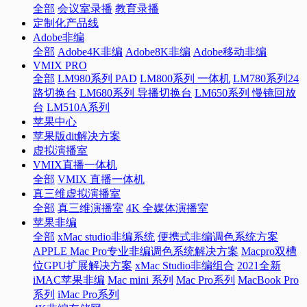
全部
会议室录播
教育录播
定制化产品线
Adobe非编
全部
Adobe4K非编
Adobe8K非编
Adobe移动非编
VMIX PRO
全部
LM980系列 PAD
LM800系列 一体机
LM780系列24
路切换台
LM680系列 导播切换台
LM650系列 慢镜回放
台
LM510A系列
苹果中心
苹果版dit解决方案
虚拟演播室
VMIX直播一体机
全部
VMIX 直播一体机
真三维虚拟演播室
全部
真三维演播室
4K 全媒体演播室
苹果非编
全部
xMac studio非编系统
便携式非编调色系统方案
APPLE Mac Pro专业非编调色系统解决方案
Macpro双槽
位GPU扩展解决方案
xMac Studio非编组合
2021全新
iMAC苹果非编
Mac mini 系列
Mac Pro系列
MacBook Pro
系列
iMac Pro系列