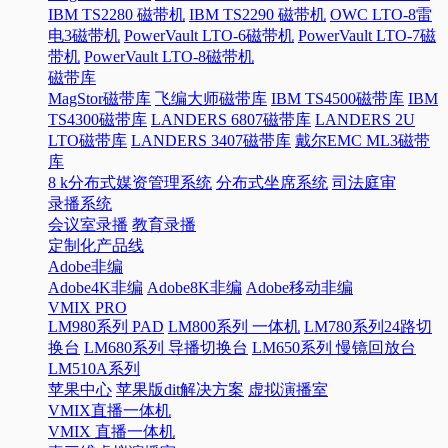
IBM TS2280 磁带机
IBM TS2290 磁带机
OWC LTO-8雷
电3磁带机
PowerVault LTO-6磁带机
PowerVault LTO-7磁
带机
PowerVault LTO-8磁带机
磁带库
MagStor磁带库
飞编大师磁带库
IBM TS4500磁带库
IBM
TS4300磁带库
LANDERS 6807磁带库
LANDERS 2U
LTO磁带库
LANDERS 3407磁带库
戴尔EMC ML3磁带
库
8 k分布式媒资管理系统
分布式坐席系统
司法庭审
录播系统
会议室录播
教育录播
定制化产品线
Adobe非编
Adobe4K非编
Adobe8K非编
Adobe移动非编
VMIX PRO
LM980系列 PAD
LM800系列 一体机
LM780系列24路切
换台
LM680系列 导播切换台
LM650系列 慢镜回放台
LM510A系列
苹果中心
苹果版dit解决方案
虚拟演播室
VMIX直播一体机
VMIX 直播一体机