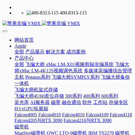
400-8313-115
网站首页
Apple
全部
产品展示
解决方案
成功案例
产品中心
全部
飞编大师 xMac LM-X01视频剪辑非编系统
飞编大
师xMac LM-4K12S视频调色系统
多媒体采编播综合管理
主机
Pegasus系列
飞编大师SYMPLY系列
飞编大师备份
一体机
飞编大师机架式存储
飞编大师4U60盘位存储
300系列
400系列
600系列
蓝光库
AI服务器
磁带
融合通信
软件
工作站
存储专区
H3 eGPU拓展箱
Falcon4005
Falcon4010
Falcon4016
Falcon4109
Falcon4118
Falcon4205与RTX 3090
Falcon4210与RTX 3090
磁带机
MagStor磁带机
OWC LTO-9磁带机
IBM TS2270 磁带机