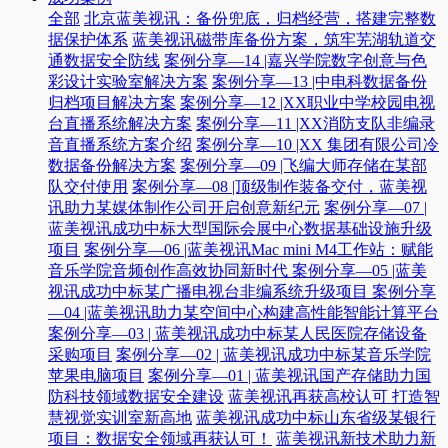
全部
北京蓝美视讯：备份兜底，归档经营，搭建完整数
据保护体系
蓝美视讯磁带库备份方案，筑牢芜湖轨道交
通数据安全防线
案例分享—14 |嘉兴学院数字创意与色
彩设计实验室解决方案
案例分享—13 |中电科数据备份
归档项目解决方案
案例分享—12 |XX职业中学校园电视
台直播系统解决方案
案例分享—11 |XX消防支队非编录
音直播系统方案介绍
案例分享—10 |XX 集团有限公司冷
数据备份解决方案
案例分享—09 |飞编大师存储在某部
队交付使用
案例分享—08 |顶级制作装备交付，蓝美视
讯助力某媒体制作公司开启创意新纪元
案例分享—07 |
蓝美视讯成功中标大型国际会展中心数据基础设施升级
项目
案例分享—06 |蓝美视讯Mac mini M4工作站：赋能
音乐学院音频创作高效协同新时代​
案例分享—05 |蓝美
视讯成功中标某广播电视台非编系统升级项目​
案例分享
—04 |蓝美视讯助力某空间中心构建高性能智能计算平台​
案例分享—03 | 蓝美视讯成功中标某人民医院存储设备
采购项目
案例分享—02 | 蓝美视讯成功中标某音乐学院
苹果电脑项目
案例分享—01 | 蓝美视讯国产存储助力国
防科技领域数据安全建设
蓝美视讯再获高校认可 打造智
慧视觉实训室新高地
蓝美视讯成功中标山东省级某银行
项目：数据安全领域再获认可！
蓝美视讯新技术助力新