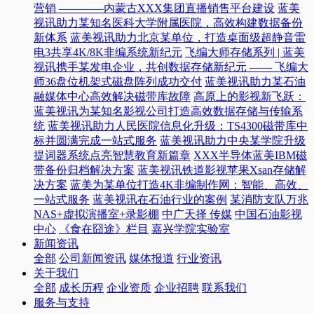
营销 ————内蒙古XXX集团直播销售平台建设
蓝美
视讯助力某知名医科大学附属医院，高效构建数据备份
新体系
蓝美视讯助力北京某单位，打造桌面级超静音雷
电3共享4K/8K非编系统新纪元
飞编大师存储系列 | 蓝美
视讯携手某发电企业，共创数据存储新纪元 —— 飞编大
师36盘位机架式磁盘阵列成功交付
蓝美视讯助力某石油
融媒体中心高效解决磁带库故障
高原上的影视新飞跃：
蓝美视讯为某知名影视公司打造高效数据存储与传输系
统
蓝美视讯助力人民医院信息化升级：TS4300磁带库中
标并圆满完成一站式服务
蓝美视讯助力中央某学院升级
提词器系统点亮智慧教育新篇章
XXX半导体蓝美IBM磁
带备份归档解决方案
蓝美视讯铁道影视苹果Xsan存储解
决方案
蓝美为某单位打造4K非编制作网：智能、高效、
一站式服务
蓝美视讯在石油行业的案例
某消防支队万兆
NAS+虚拟演播室+录影棚
中广天择 传媒
中国石油影视
中心
《食在囧途》栏目
嘉兴学院实验室
新闻资讯
全部
公司新闻资讯
媒体报道
行业资讯
关于我们
全部
成长历程
企业资质
企业招聘
联系我们
服务与支持