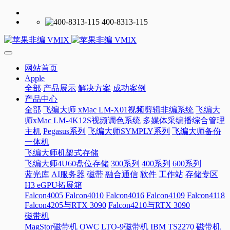
400-8313-115
网站首页
Apple
全部
产品展示
解决方案
成功案例
产品中心
全部
飞编大师 xMac LM-X01视频剪辑非编系统
飞编大
师xMac LM-4K12S视频调色系统
多媒体采编播综合管理
主机
Pegasus系列
飞编大师SYMPLY系列
飞编大师备份
一体机
飞编大师机架式存储
飞编大师4U60盘位存储
300系列
400系列
600系列
蓝光库
AI服务器
磁带
融合通信
软件
工作站
存储专区
H3 eGPU拓展箱
Falcon4005
Falcon4010
Falcon4016
Falcon4109
Falcon4118
Falcon4205与RTX 3090
Falcon4210与RTX 3090
磁带机
MagStor磁带机
OWC LTO-9磁带机
IBM TS2270 磁带机