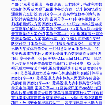
全部
北京蓝美视讯：备份兜底，归档经营，搭建完整数
据保护体系
蓝美视讯磁带库备份方案，筑牢芜湖轨道交
通数据安全防线
案例分享—14 |嘉兴学院数字创意与色
彩设计实验室解决方案
案例分享—13 |中电科数据备份
归档项目解决方案
案例分享—12 |XX职业中学校园电视
台直播系统解决方案
案例分享—11 |XX消防支队非编录
音直播系统方案介绍
案例分享—10 |XX 集团有限公司冷
数据备份解决方案
案例分享—09 |飞编大师存储在某部
队交付使用
案例分享—08 |顶级制作装备交付，蓝美视
讯助力某媒体制作公司开启创意新纪元
案例分享—07 |
蓝美视讯成功中标大型国际会展中心数据基础设施升级
项目
案例分享—06 |蓝美视讯Mac mini M4工作站：赋能
音乐学院音频创作高效协同新时代​
案例分享—05 |蓝美
视讯成功中标某广播电视台非编系统升级项目​
案例分享
—04 |蓝美视讯助力某空间中心构建高性能智能计算平台​
案例分享—03 | 蓝美视讯成功中标某人民医院存储设备
采购项目
案例分享—02 | 蓝美视讯成功中标某音乐学院
苹果电脑项目
案例分享—01 | 蓝美视讯国产存储助力国
防科技领域数据安全建设
蓝美视讯再获高校认可 打造智
慧视觉实训室新高地
蓝美视讯成功中标山东省级某银行
项目：数据安全领域再获认可！
蓝美视讯新技术助力新