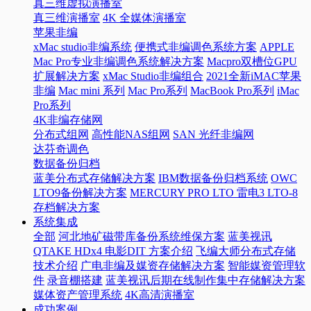
真三维虚拟演播室
真三维演播室
4K 全媒体演播室
苹果非编
xMac studio非编系统
便携式非编调色系统方案
APPLE
Mac Pro专业非编调色系统解决方案
Macpro双槽位GPU
扩展解决方案
xMac Studio非编组合
2021全新iMAC苹果
非编
Mac mini 系列
Mac Pro系列
MacBook Pro系列
iMac
Pro系列
4K非编存储网
分布式组网
高性能NAS组网
SAN 光纤非编网
达芬奇调色
数据备份归档
蓝美分布式存储解决方案
IBM数据备份归档系统
OWC
LTO9备份解决方案
MERCURY PRO LTO 雷电3 LTO-8
存档解决方案
系统集成
全部
河北地矿磁带库备份系统维保方案
蓝美视讯
QTAKE HDx4 电影DIT 方案介绍
飞编大师分布式存储
技术介绍
广电非编及媒资存储解决方案
智能媒资管理软
件
录音棚搭建
蓝美视讯后期在线制作集中存储解决方案
媒体资产管理系统
4K高清演播室
成功案例