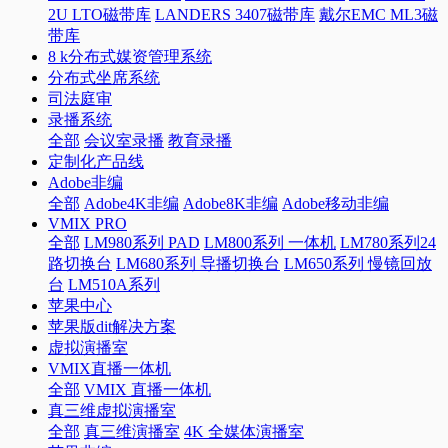
2U LTO磁带库
LANDERS 3407磁带库
戴尔EMC ML3磁
带库
8 k分布式媒资管理系统
分布式坐席系统
司法庭审
录播系统
全部
会议室录播
教育录播
定制化产品线
Adobe非编
全部
Adobe4K非编
Adobe8K非编
Adobe移动非编
VMIX PRO
全部
LM980系列 PAD
LM800系列 一体机
LM780系列24
路切换台
LM680系列 导播切换台
LM650系列 慢镜回放
台
LM510A系列
苹果中心
苹果版dit解决方案
虚拟演播室
VMIX直播一体机
全部
VMIX 直播一体机
真三维虚拟演播室
全部
真三维演播室
4K 全媒体演播室