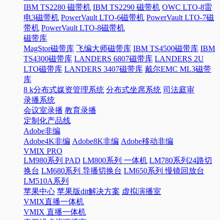
IBM TS2280 磁带机
IBM TS2290 磁带机
OWC LTO-8雷
电3磁带机
PowerVault LTO-6磁带机
PowerVault LTO-7磁
带机
PowerVault LTO-8磁带机
磁带库
MagStor磁带库
飞编大师磁带库
IBM TS4500磁带库
IBM
TS4300磁带库
LANDERS 6807磁带库
LANDERS 2U
LTO磁带库
LANDERS 3407磁带库
戴尔EMC ML3磁带
库
8 k分布式媒资管理系统
分布式坐席系统
司法庭审
录播系统
会议室录播
教育录播
定制化产品线
Adobe非编
Adobe4K非编
Adobe8K非编
Adobe移动非编
VMIX PRO
LM980系列 PAD
LM800系列 一体机
LM780系列24路切
换台
LM680系列 导播切换台
LM650系列 慢镜回放台
LM510A系列
苹果中心
苹果版dit解决方案
虚拟演播室
VMIX直播一体机
VMIX 直播一体机