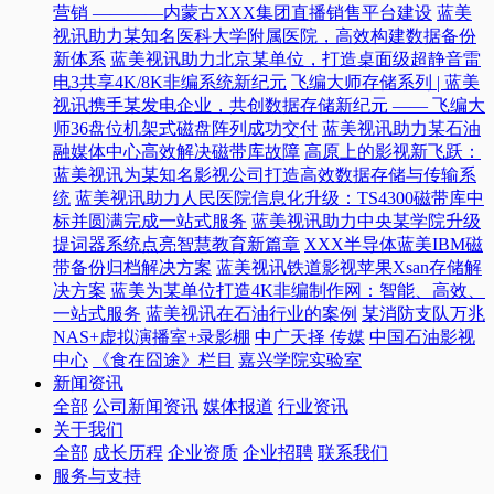
营销 ————内蒙古XXX集团直播销售平台建设
蓝美
视讯助力某知名医科大学附属医院，高效构建数据备份
新体系
蓝美视讯助力北京某单位，打造桌面级超静音雷
电3共享4K/8K非编系统新纪元
飞编大师存储系列 | 蓝美
视讯携手某发电企业，共创数据存储新纪元 —— 飞编大
师36盘位机架式磁盘阵列成功交付
蓝美视讯助力某石油
融媒体中心高效解决磁带库故障
高原上的影视新飞跃：
蓝美视讯为某知名影视公司打造高效数据存储与传输系
统
蓝美视讯助力人民医院信息化升级：TS4300磁带库中
标并圆满完成一站式服务
蓝美视讯助力中央某学院升级
提词器系统点亮智慧教育新篇章
XXX半导体蓝美IBM磁
带备份归档解决方案
蓝美视讯铁道影视苹果Xsan存储解
决方案
蓝美为某单位打造4K非编制作网：智能、高效、
一站式服务
蓝美视讯在石油行业的案例
某消防支队万兆
NAS+虚拟演播室+录影棚
中广天择 传媒
中国石油影视
中心
《食在囧途》栏目
嘉兴学院实验室
新闻资讯
全部
公司新闻资讯
媒体报道
行业资讯
关于我们
全部
成长历程
企业资质
企业招聘
联系我们
服务与支持