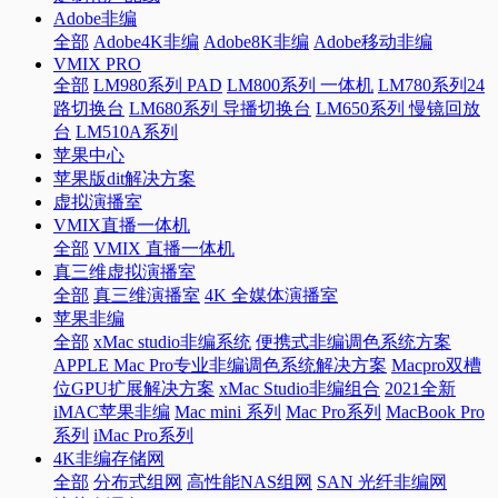
Adobe非编
全部
Adobe4K非编
Adobe8K非编
Adobe移动非编
VMIX PRO
全部
LM980系列 PAD
LM800系列 一体机
LM780系列24
路切换台
LM680系列 导播切换台
LM650系列 慢镜回放
台
LM510A系列
苹果中心
苹果版dit解决方案
虚拟演播室
VMIX直播一体机
全部
VMIX 直播一体机
真三维虚拟演播室
全部
真三维演播室
4K 全媒体演播室
苹果非编
全部
xMac studio非编系统
便携式非编调色系统方案
APPLE Mac Pro专业非编调色系统解决方案
Macpro双槽
位GPU扩展解决方案
xMac Studio非编组合
2021全新
iMAC苹果非编
Mac mini 系列
Mac Pro系列
MacBook Pro
系列
iMac Pro系列
4K非编存储网
全部
分布式组网
高性能NAS组网
SAN 光纤非编网