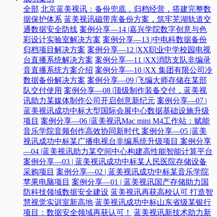
全部
北京蓝美视讯：备份兜底，归档经营，搭建完整数
据保护体系
蓝美视讯磁带库备份方案，筑牢芜湖轨道交
通数据安全防线
案例分享—14 |嘉兴学院数字创意与色
彩设计实验室解决方案
案例分享—13 |中电科数据备份
归档项目解决方案
案例分享—12 |XX职业中学校园电视
台直播系统解决方案
案例分享—11 |XX消防支队非编录
音直播系统方案介绍
案例分享—10 |XX 集团有限公司冷
数据备份解决方案
案例分享—09 |飞编大师存储在某部
队交付使用
案例分享—08 |顶级制作装备交付，蓝美视
讯助力某媒体制作公司开启创意新纪元
案例分享—07 |
蓝美视讯成功中标大型国际会展中心数据基础设施升级
项目
案例分享—06 |蓝美视讯Mac mini M4工作站：赋能
音乐学院音频创作高效协同新时代​
案例分享—05 |蓝美
视讯成功中标某广播电视台非编系统升级项目​
案例分享
—04 |蓝美视讯助力某空间中心构建高性能智能计算平台​
案例分享—03 | 蓝美视讯成功中标某人民医院存储设备
采购项目
案例分享—02 | 蓝美视讯成功中标某音乐学院
苹果电脑项目
案例分享—01 | 蓝美视讯国产存储助力国
防科技领域数据安全建设
蓝美视讯再获高校认可 打造智
慧视觉实训室新高地
蓝美视讯成功中标山东省级某银行
项目：数据安全领域再获认可！
蓝美视讯新技术助力新