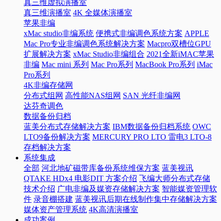
真三维虚拟演播室
真三维演播室
4K 全媒体演播室
苹果非编
xMac studio非编系统
便携式非编调色系统方案
APPLE
Mac Pro专业非编调色系统解决方案
Macpro双槽位GPU
扩展解决方案
xMac Studio非编组合
2021全新iMAC苹果
非编
Mac mini 系列
Mac Pro系列
MacBook Pro系列
iMac
Pro系列
4K非编存储网
分布式组网
高性能NAS组网
SAN 光纤非编网
达芬奇调色
数据备份归档
蓝美分布式存储解决方案
IBM数据备份归档系统
OWC
LTO9备份解决方案
MERCURY PRO LTO 雷电3 LTO-8
存档解决方案
系统集成
全部
河北地矿磁带库备份系统维保方案
蓝美视讯
QTAKE HDx4 电影DIT 方案介绍
飞编大师分布式存储
技术介绍
广电非编及媒资存储解决方案
智能媒资管理软
件
录音棚搭建
蓝美视讯后期在线制作集中存储解决方案
媒体资产管理系统
4K高清演播室
成功案例