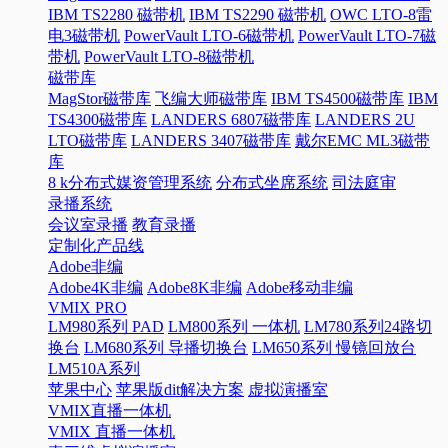
IBM TS2280 磁带机
IBM TS2290 磁带机
OWC LTO-8雷
电3磁带机
PowerVault LTO-6磁带机
PowerVault LTO-7磁
带机
PowerVault LTO-8磁带机
磁带库
MagStor磁带库
飞编大师磁带库
IBM TS4500磁带库
IBM
TS4300磁带库
LANDERS 6807磁带库
LANDERS 2U
LTO磁带库
LANDERS 3407磁带库
戴尔EMC ML3磁带
库
8 k分布式媒资管理系统
分布式坐席系统
司法庭审
录播系统
会议室录播
教育录播
定制化产品线
Adobe非编
Adobe4K非编
Adobe8K非编
Adobe移动非编
VMIX PRO
LM980系列 PAD
LM800系列 一体机
LM780系列24路切
换台
LM680系列 导播切换台
LM650系列 慢镜回放台
LM510A系列
苹果中心
苹果版dit解决方案
虚拟演播室
VMIX直播一体机
VMIX 直播一体机