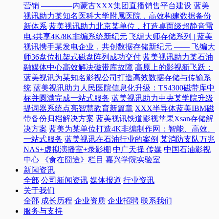
营销 ————内蒙古XXX集团直播销售平台建设
蓝美
视讯助力某知名医科大学附属医院，高效构建数据备份
新体系
蓝美视讯助力北京某单位，打造桌面级超静音雷
电3共享4K/8K非编系统新纪元
飞编大师存储系列 | 蓝美
视讯携手某发电企业，共创数据存储新纪元 —— 飞编大
师36盘位机架式磁盘阵列成功交付
蓝美视讯助力某石油
融媒体中心高效解决磁带库故障
高原上的影视新飞跃：
蓝美视讯为某知名影视公司打造高效数据存储与传输系
统
蓝美视讯助力人民医院信息化升级：TS4300磁带库中
标并圆满完成一站式服务
蓝美视讯助力中央某学院升级
提词器系统点亮智慧教育新篇章
XXX半导体蓝美IBM磁
带备份归档解决方案
蓝美视讯铁道影视苹果Xsan存储解
决方案
蓝美为某单位打造4K非编制作网：智能、高效、
一站式服务
蓝美视讯在石油行业的案例
某消防支队万兆
NAS+虚拟演播室+录影棚
中广天择 传媒
中国石油影视
中心
《食在囧途》栏目
嘉兴学院实验室
新闻资讯
全部
公司新闻资讯
媒体报道
行业资讯
关于我们
全部
成长历程
企业资质
企业招聘
联系我们
服务与支持