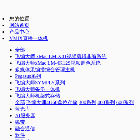
您的位置：
网站首页
产品中心
VMIX直播一体机
全部
飞编大师 xMac LM-X01视频剪辑非编系统
飞编大师xMac LM-4K12S视频调色系统
多媒体采编播综合管理主机
Pegasus系列
飞编大师SYMPLY系列
飞编大师备份一体机
飞编大师机架式存储
全部
飞编大师4U60盘位存储
300系列
400系列
600系列
蓝光库
AI服务器
磁带
融合通信
软件