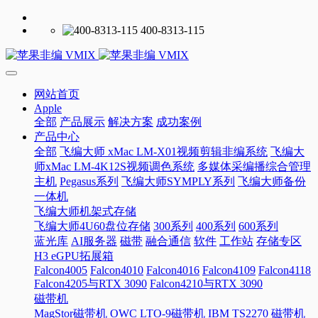
400-8313-115
网站首页
Apple
全部
产品展示
解决方案
成功案例
产品中心
全部
飞编大师 xMac LM-X01视频剪辑非编系统
飞编大
师xMac LM-4K12S视频调色系统
多媒体采编播综合管理
主机
Pegasus系列
飞编大师SYMPLY系列
飞编大师备份
一体机
飞编大师机架式存储
飞编大师4U60盘位存储
300系列
400系列
600系列
蓝光库
AI服务器
磁带
融合通信
软件
工作站
存储专区
H3 eGPU拓展箱
Falcon4005
Falcon4010
Falcon4016
Falcon4109
Falcon4118
Falcon4205与RTX 3090
Falcon4210与RTX 3090
磁带机
MagStor磁带机
OWC LTO-9磁带机
IBM TS2270 磁带机