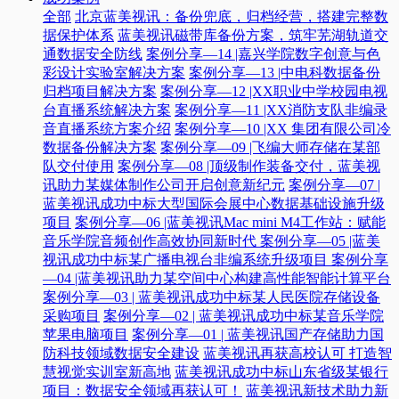
全部
北京蓝美视讯：备份兜底，归档经营，搭建完整数
据保护体系
蓝美视讯磁带库备份方案，筑牢芜湖轨道交
通数据安全防线
案例分享—14 |嘉兴学院数字创意与色
彩设计实验室解决方案
案例分享—13 |中电科数据备份
归档项目解决方案
案例分享—12 |XX职业中学校园电视
台直播系统解决方案
案例分享—11 |XX消防支队非编录
音直播系统方案介绍
案例分享—10 |XX 集团有限公司冷
数据备份解决方案
案例分享—09 |飞编大师存储在某部
队交付使用
案例分享—08 |顶级制作装备交付，蓝美视
讯助力某媒体制作公司开启创意新纪元
案例分享—07 |
蓝美视讯成功中标大型国际会展中心数据基础设施升级
项目
案例分享—06 |蓝美视讯Mac mini M4工作站：赋能
音乐学院音频创作高效协同新时代​
案例分享—05 |蓝美
视讯成功中标某广播电视台非编系统升级项目​
案例分享
—04 |蓝美视讯助力某空间中心构建高性能智能计算平台​
案例分享—03 | 蓝美视讯成功中标某人民医院存储设备
采购项目
案例分享—02 | 蓝美视讯成功中标某音乐学院
苹果电脑项目
案例分享—01 | 蓝美视讯国产存储助力国
防科技领域数据安全建设
蓝美视讯再获高校认可 打造智
慧视觉实训室新高地
蓝美视讯成功中标山东省级某银行
项目：数据安全领域再获认可！
蓝美视讯新技术助力新