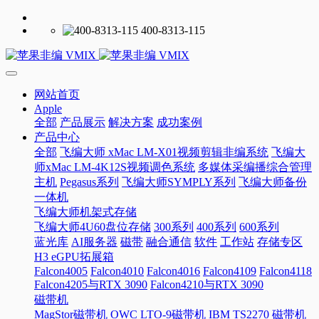
400-8313-115
网站首页
Apple
全部
产品展示
解决方案
成功案例
产品中心
全部
飞编大师 xMac LM-X01视频剪辑非编系统
飞编大
师xMac LM-4K12S视频调色系统
多媒体采编播综合管理
主机
Pegasus系列
飞编大师SYMPLY系列
飞编大师备份
一体机
飞编大师机架式存储
飞编大师4U60盘位存储
300系列
400系列
600系列
蓝光库
AI服务器
磁带
融合通信
软件
工作站
存储专区
H3 eGPU拓展箱
Falcon4005
Falcon4010
Falcon4016
Falcon4109
Falcon4118
Falcon4205与RTX 3090
Falcon4210与RTX 3090
磁带机
MagStor磁带机
OWC LTO-9磁带机
IBM TS2270 磁带机