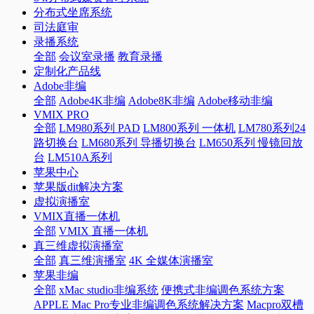
分布式坐席系统
司法庭审
录播系统
全部
会议室录播
教育录播
定制化产品线
Adobe非编
全部
Adobe4K非编
Adobe8K非编
Adobe移动非编
VMIX PRO
全部
LM980系列 PAD
LM800系列 一体机
LM780系列24
路切换台
LM680系列 导播切换台
LM650系列 慢镜回放
台
LM510A系列
苹果中心
苹果版dit解决方案
虚拟演播室
VMIX直播一体机
全部
VMIX 直播一体机
真三维虚拟演播室
全部
真三维演播室
4K 全媒体演播室
苹果非编
全部
xMac studio非编系统
便携式非编调色系统方案
APPLE Mac Pro专业非编调色系统解决方案
Macpro双槽