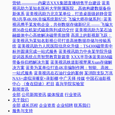
营销 ————内蒙古XXX集团直播销售平台建设
蓝美
视讯助力某知名医科大学附属医院，高效构建数据备份
新体系
蓝美视讯助力北京某单位，打造桌面级超静音雷
电3共享4K/8K非编系统新纪元
飞编大师存储系列 | 蓝美
视讯携手某发电企业，共创数据存储新纪元 —— 飞编大
师36盘位机架式磁盘阵列成功交付
蓝美视讯助力某石油
融媒体中心高效解决磁带库故障
高原上的影视新飞跃：
蓝美视讯为某知名影视公司打造高效数据存储与传输系
统
蓝美视讯助力人民医院信息化升级：TS4300磁带库中
标并圆满完成一站式服务
蓝美视讯助力中央某学院升级
提词器系统点亮智慧教育新篇章
XXX半导体蓝美IBM磁
带备份归档解决方案
蓝美视讯铁道影视苹果Xsan存储解
决方案
蓝美为某单位打造4K非编制作网：智能、高效、
一站式服务
蓝美视讯在石油行业的案例
某消防支队万兆
NAS+虚拟演播室+录影棚
中广天择 传媒
中国石油影视
中心
《食在囧途》栏目
嘉兴学院实验室
新闻资讯
全部
公司新闻资讯
媒体报道
行业资讯
关于我们
全部
成长历程
企业资质
企业招聘
联系我们
服务与支持