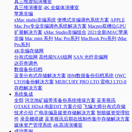
真三维虚拟演播室
真三维演播室
4K 全媒体演播室
苹果非编
xMac studio非编系统
便携式非编调色系统方案
APPLE
Mac Pro专业非编调色系统解决方案
Macpro双槽位GPU
扩展解决方案
xMac Studio非编组合
2021全新iMAC苹果
非编
Mac mini 系列
Mac Pro系列
MacBook Pro系列
iMac
Pro系列
4K非编存储网
分布式组网
高性能NAS组网
SAN 光纤非编网
达芬奇调色
数据备份归档
蓝美分布式存储解决方案
IBM数据备份归档系统
OWC
LTO9备份解决方案
MERCURY PRO LTO 雷电3 LTO-8
存档解决方案
系统集成
全部
河北地矿磁带库备份系统维保方案
蓝美视讯
QTAKE HDx4 电影DIT 方案介绍
飞编大师分布式存储
技术介绍
广电非编及媒资存储解决方案
智能媒资管理软
件
录音棚搭建
蓝美视讯后期在线制作集中存储解决方案
媒体资产管理系统
4K高清演播室
成功案例