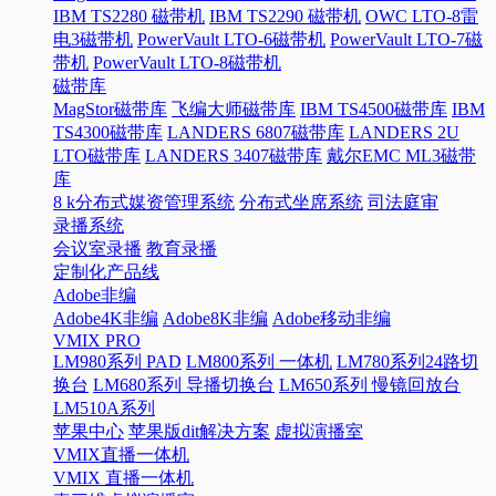
IBM TS2280 磁带机
IBM TS2290 磁带机
OWC LTO-8雷
电3磁带机
PowerVault LTO-6磁带机
PowerVault LTO-7磁
带机
PowerVault LTO-8磁带机
磁带库
MagStor磁带库
飞编大师磁带库
IBM TS4500磁带库
IBM
TS4300磁带库
LANDERS 6807磁带库
LANDERS 2U
LTO磁带库
LANDERS 3407磁带库
戴尔EMC ML3磁带
库
8 k分布式媒资管理系统
分布式坐席系统
司法庭审
录播系统
会议室录播
教育录播
定制化产品线
Adobe非编
Adobe4K非编
Adobe8K非编
Adobe移动非编
VMIX PRO
LM980系列 PAD
LM800系列 一体机
LM780系列24路切
换台
LM680系列 导播切换台
LM650系列 慢镜回放台
LM510A系列
苹果中心
苹果版dit解决方案
虚拟演播室
VMIX直播一体机
VMIX 直播一体机