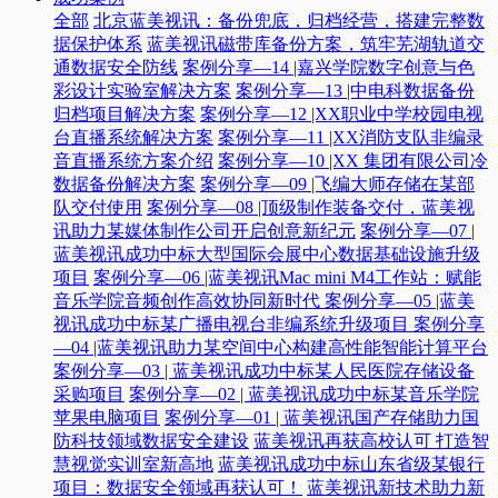
全部
北京蓝美视讯：备份兜底，归档经营，搭建完整数
据保护体系
蓝美视讯磁带库备份方案，筑牢芜湖轨道交
通数据安全防线
案例分享—14 |嘉兴学院数字创意与色
彩设计实验室解决方案
案例分享—13 |中电科数据备份
归档项目解决方案
案例分享—12 |XX职业中学校园电视
台直播系统解决方案
案例分享—11 |XX消防支队非编录
音直播系统方案介绍
案例分享—10 |XX 集团有限公司冷
数据备份解决方案
案例分享—09 |飞编大师存储在某部
队交付使用
案例分享—08 |顶级制作装备交付，蓝美视
讯助力某媒体制作公司开启创意新纪元
案例分享—07 |
蓝美视讯成功中标大型国际会展中心数据基础设施升级
项目
案例分享—06 |蓝美视讯Mac mini M4工作站：赋能
音乐学院音频创作高效协同新时代​
案例分享—05 |蓝美
视讯成功中标某广播电视台非编系统升级项目​
案例分享
—04 |蓝美视讯助力某空间中心构建高性能智能计算平台​
案例分享—03 | 蓝美视讯成功中标某人民医院存储设备
采购项目
案例分享—02 | 蓝美视讯成功中标某音乐学院
苹果电脑项目
案例分享—01 | 蓝美视讯国产存储助力国
防科技领域数据安全建设
蓝美视讯再获高校认可 打造智
慧视觉实训室新高地
蓝美视讯成功中标山东省级某银行
项目：数据安全领域再获认可！
蓝美视讯新技术助力新