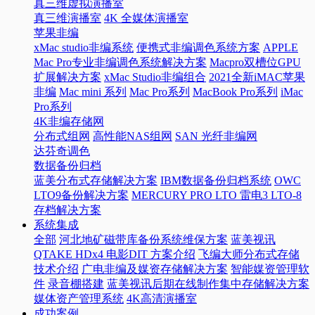
真三维虚拟演播室
真三维演播室
4K 全媒体演播室
苹果非编
xMac studio非编系统
便携式非编调色系统方案
APPLE
Mac Pro专业非编调色系统解决方案
Macpro双槽位GPU
扩展解决方案
xMac Studio非编组合
2021全新iMAC苹果
非编
Mac mini 系列
Mac Pro系列
MacBook Pro系列
iMac
Pro系列
4K非编存储网
分布式组网
高性能NAS组网
SAN 光纤非编网
达芬奇调色
数据备份归档
蓝美分布式存储解决方案
IBM数据备份归档系统
OWC
LTO9备份解决方案
MERCURY PRO LTO 雷电3 LTO-8
存档解决方案
系统集成
全部
河北地矿磁带库备份系统维保方案
蓝美视讯
QTAKE HDx4 电影DIT 方案介绍
飞编大师分布式存储
技术介绍
广电非编及媒资存储解决方案
智能媒资管理软
件
录音棚搭建
蓝美视讯后期在线制作集中存储解决方案
媒体资产管理系统
4K高清演播室
成功案例