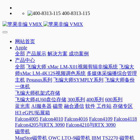
400-8313-115
网站首页
Apple
全部
产品展示
解决方案
成功案例
产品中心
全部
飞编大师 xMac LM-X01视频剪辑非编系统
飞编大
师xMac LM-4K12S视频调色系统
多媒体采编播综合管理
主机
Pegasus系列
飞编大师SYMPLY系列
飞编大师备份
一体机
飞编大师机架式存储
飞编大师4U60盘位存储
300系列
400系列
600系列
蓝光库
AI服务器
磁带
融合通信
软件
工作站
存储专区
H3 eGPU拓展箱
Falcon4005
Falcon4010
Falcon4016
Falcon4109
Falcon4118
Falcon4205与RTX 3090
Falcon4210与RTX 3090
磁带机
MagStor磁带机
OWC LTO-9磁带机
IBM TS2270 磁带机