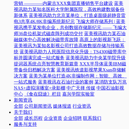
营销 ————内蒙古XXX集团直播销售平台建设
蓝美
视讯助力某知名医科大学附属医院，高效构建数据备份
新体系
蓝美视讯助力北京某单位，打造桌面级超静音雷
电3共享4K/8K非编系统新纪元
飞编大师存储系列 | 蓝美
视讯携手某发电企业，共创数据存储新纪元 —— 飞编大
师36盘位机架式磁盘阵列成功交付
蓝美视讯助力某石油
融媒体中心高效解决磁带库故障
高原上的影视新飞跃：
蓝美视讯为某知名影视公司打造高效数据存储与传输系
统
蓝美视讯助力人民医院信息化升级：TS4300磁带库中
标并圆满完成一站式服务
蓝美视讯助力中央某学院升级
提词器系统点亮智慧教育新篇章
XXX半导体蓝美IBM磁
带备份归档解决方案
蓝美视讯铁道影视苹果Xsan存储解
决方案
蓝美为某单位打造4K非编制作网：智能、高效、
一站式服务
蓝美视讯在石油行业的案例
某消防支队万兆
NAS+虚拟演播室+录影棚
中广天择 传媒
中国石油影视
中心
《食在囧途》栏目
嘉兴学院实验室
新闻资讯
全部
公司新闻资讯
媒体报道
行业资讯
关于我们
全部
成长历程
企业资质
企业招聘
联系我们
服务与支持