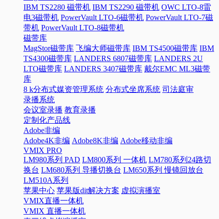
IBM TS2280 磁带机
IBM TS2290 磁带机
OWC LTO-8雷
电3磁带机
PowerVault LTO-6磁带机
PowerVault LTO-7磁
带机
PowerVault LTO-8磁带机
磁带库
MagStor磁带库
飞编大师磁带库
IBM TS4500磁带库
IBM
TS4300磁带库
LANDERS 6807磁带库
LANDERS 2U
LTO磁带库
LANDERS 3407磁带库
戴尔EMC ML3磁带
库
8 k分布式媒资管理系统
分布式坐席系统
司法庭审
录播系统
会议室录播
教育录播
定制化产品线
Adobe非编
Adobe4K非编
Adobe8K非编
Adobe移动非编
VMIX PRO
LM980系列 PAD
LM800系列 一体机
LM780系列24路切
换台
LM680系列 导播切换台
LM650系列 慢镜回放台
LM510A系列
苹果中心
苹果版dit解决方案
虚拟演播室
VMIX直播一体机
VMIX 直播一体机