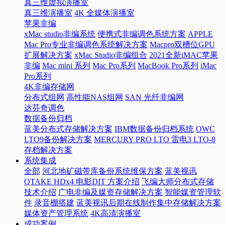
真三维虚拟演播室
真三维演播室
4K 全媒体演播室
苹果非编
xMac studio非编系统
便携式非编调色系统方案
APPLE
Mac Pro专业非编调色系统解决方案
Macpro双槽位GPU
扩展解决方案
xMac Studio非编组合
2021全新iMAC苹果
非编
Mac mini 系列
Mac Pro系列
MacBook Pro系列
iMac
Pro系列
4K非编存储网
分布式组网
高性能NAS组网
SAN 光纤非编网
达芬奇调色
数据备份归档
蓝美分布式存储解决方案
IBM数据备份归档系统
OWC
LTO9备份解决方案
MERCURY PRO LTO 雷电3 LTO-8
存档解决方案
系统集成
全部
河北地矿磁带库备份系统维保方案
蓝美视讯
QTAKE HDx4 电影DIT 方案介绍
飞编大师分布式存储
技术介绍
广电非编及媒资存储解决方案
智能媒资管理软
件
录音棚搭建
蓝美视讯后期在线制作集中存储解决方案
媒体资产管理系统
4K高清演播室
成功案例