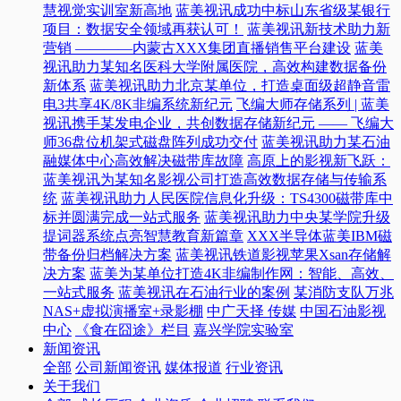
慧视觉实训室新高地
蓝美视讯成功中标山东省级某银行
项目：数据安全领域再获认可！
蓝美视讯新技术助力新
营销 ————内蒙古XXX集团直播销售平台建设
蓝美
视讯助力某知名医科大学附属医院，高效构建数据备份
新体系
蓝美视讯助力北京某单位，打造桌面级超静音雷
电3共享4K/8K非编系统新纪元
飞编大师存储系列 | 蓝美
视讯携手某发电企业，共创数据存储新纪元 —— 飞编大
师36盘位机架式磁盘阵列成功交付
蓝美视讯助力某石油
融媒体中心高效解决磁带库故障
高原上的影视新飞跃：
蓝美视讯为某知名影视公司打造高效数据存储与传输系
统
蓝美视讯助力人民医院信息化升级：TS4300磁带库中
标并圆满完成一站式服务
蓝美视讯助力中央某学院升级
提词器系统点亮智慧教育新篇章
XXX半导体蓝美IBM磁
带备份归档解决方案
蓝美视讯铁道影视苹果Xsan存储解
决方案
蓝美为某单位打造4K非编制作网：智能、高效、
一站式服务
蓝美视讯在石油行业的案例
某消防支队万兆
NAS+虚拟演播室+录影棚
中广天择 传媒
中国石油影视
中心
《食在囧途》栏目
嘉兴学院实验室
新闻资讯
全部
公司新闻资讯
媒体报道
行业资讯
关于我们