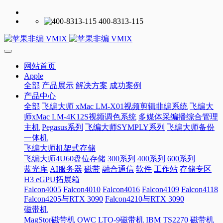
400-8313-115
网站首页
Apple
全部
产品展示
解决方案
成功案例
产品中心
全部
飞编大师 xMac LM-X01视频剪辑非编系统
飞编大
师xMac LM-4K12S视频调色系统
多媒体采编播综合管理
主机
Pegasus系列
飞编大师SYMPLY系列
飞编大师备份
一体机
飞编大师机架式存储
飞编大师4U60盘位存储
300系列
400系列
600系列
蓝光库
AI服务器
磁带
融合通信
软件
工作站
存储专区
H3 eGPU拓展箱
Falcon4005
Falcon4010
Falcon4016
Falcon4109
Falcon4118
Falcon4205与RTX 3090
Falcon4210与RTX 3090
磁带机
MagStor磁带机
OWC LTO-9磁带机
IBM TS2270 磁带机