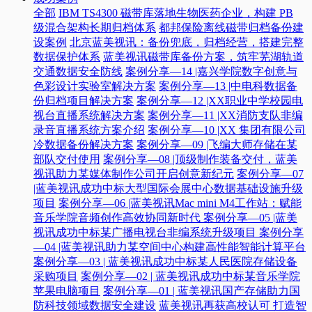
全部
IBM TS4300 磁带库落地生物医药企业，构建 PB
级混合架构长期归档体系
都邦保险离线磁带归档备份建
设案例
北京蓝美视讯：备份兜底，归档经营，搭建完整
数据保护体系
蓝美视讯磁带库备份方案，筑牢芜湖轨道
交通数据安全防线
案例分享—14 |嘉兴学院数字创意与
色彩设计实验室解决方案
案例分享—13 |中电科数据备
份归档项目解决方案
案例分享—12 |XX职业中学校园电
视台直播系统解决方案
案例分享—11 |XX消防支队非编
录音直播系统方案介绍
案例分享—10 |XX 集团有限公司
冷数据备份解决方案
案例分享—09 |飞编大师存储在某
部队交付使用
案例分享—08 |顶级制作装备交付，蓝美
视讯助力某媒体制作公司开启创意新纪元
案例分享—07
|蓝美视讯成功中标大型国际会展中心数据基础设施升级
项目
案例分享—06 |蓝美视讯Mac mini M4工作站：赋能
音乐学院音频创作高效协同新时代​
案例分享—05 |蓝美
视讯成功中标某广播电视台非编系统升级项目​
案例分享
—04 |蓝美视讯助力某空间中心构建高性能智能计算平台​
案例分享—03 | 蓝美视讯成功中标某人民医院存储设备
采购项目
案例分享—02 | 蓝美视讯成功中标某音乐学院
苹果电脑项目
案例分享—01 | 蓝美视讯国产存储助力国
防科技领域数据安全建设
蓝美视讯再获高校认可 打造智