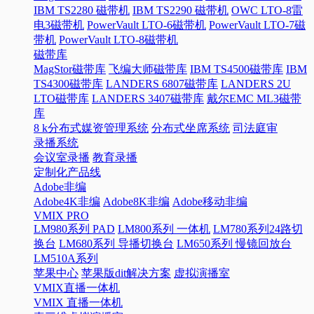
IBM TS2280 磁带机
IBM TS2290 磁带机
OWC LTO-8雷
电3磁带机
PowerVault LTO-6磁带机
PowerVault LTO-7磁
带机
PowerVault LTO-8磁带机
磁带库
MagStor磁带库
飞编大师磁带库
IBM TS4500磁带库
IBM
TS4300磁带库
LANDERS 6807磁带库
LANDERS 2U
LTO磁带库
LANDERS 3407磁带库
戴尔EMC ML3磁带
库
8 k分布式媒资管理系统
分布式坐席系统
司法庭审
录播系统
会议室录播
教育录播
定制化产品线
Adobe非编
Adobe4K非编
Adobe8K非编
Adobe移动非编
VMIX PRO
LM980系列 PAD
LM800系列 一体机
LM780系列24路切
换台
LM680系列 导播切换台
LM650系列 慢镜回放台
LM510A系列
苹果中心
苹果版dit解决方案
虚拟演播室
VMIX直播一体机
VMIX 直播一体机