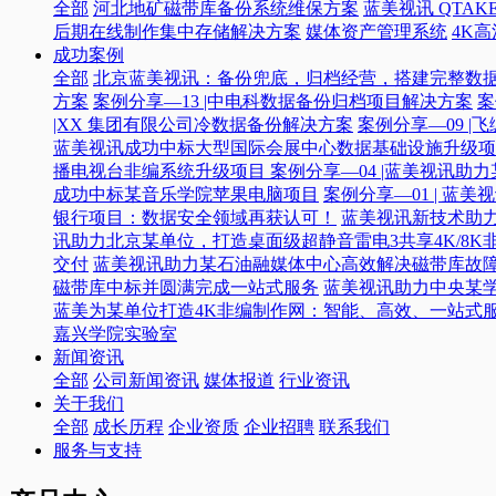
全部
河北地矿磁带库备份系统维保方案
蓝美视讯 QTAKE
后期在线制作集中存储解决方案
媒体资产管理系统
4K
成功案例
全部
北京蓝美视讯：备份兜底，归档经营，搭建完整数
方案
案例分享—13 |中电科数据备份归档项目解决方案
案
|XX 集团有限公司冷数据备份解决方案
案例分享—09 
蓝美视讯成功中标大型国际会展中心数据基础设施升级项
播电视台非编系统升级项目​
案例分享—04 |蓝美视讯助
成功中标某音乐学院苹果电脑项目
案例分享—01 | 
银行项目：数据安全领域再获认可！
蓝美视讯新技术助力
讯助力北京某单位，打造桌面级超静音雷电3共享4K/8K
交付
蓝美视讯助力某石油融媒体中心高效解决磁带库故
磁带库中标并圆满完成一站式服务
蓝美视讯助力中央某
蓝美为某单位打造4K非编制作网：智能、高效、一站式
嘉兴学院实验室
新闻资讯
全部
公司新闻资讯
媒体报道
行业资讯
关于我们
全部
成长历程
企业资质
企业招聘
联系我们
服务与支持