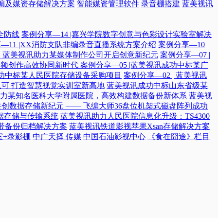
编及媒资存储解决方案
智能媒资管理软件
录音棚搭建
蓝美视讯
全防线
案例分享—14 |嘉兴学院数字创意与色彩设计实验室解决
—11 |XX消防支队非编录音直播系统方案介绍
案例分享—10
付，蓝美视讯助力某媒体制作公司开启创意新纪元
案例分享—07 |
院音频创作高效协同新时代​
案例分享—05 |蓝美视讯成功中标某广
讯成功中标某人民医院存储设备采购项目
案例分享—02 | 蓝美视讯
可 打造智慧视觉实训室新高地
蓝美视讯成功中标山东省级某
力某知名医科大学附属医院，高效构建数据备份新体系
蓝美视
共创数据存储新纪元 —— 飞编大师36盘位机架式磁盘阵列成功
据存储与传输系统
蓝美视讯助力人民医院信息化升级：TS4300
磁带备份归档解决方案
蓝美视讯铁道影视苹果Xsan存储解决方案
室+录影棚
中广天择 传媒
中国石油影视中心
《食在囧途》栏目