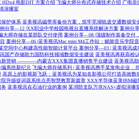
 HDx4 电影DIT 方案介绍
飞编大师分布式存储技术介绍
广电非
高清演播室
据保护体系
蓝美视讯磁带库备份方案，筑牢芜湖轨道交通数据安
例分享—12 |XX职业中学校园电视台直播系统解决方案
案例分享
|飞编大师存储在某部队交付使用
案例分享—08 |顶级制作装备交
目
案例分享—06 |蓝美视讯Mac mini M4工作站：赋能音乐学
力某空间中心构建高性能智能计算平台​
案例分享—03 | 蓝美视
蓝美视讯国产存储助力国防科技领域数据安全建设
蓝美视讯再获高校认
新营销 ————内蒙古XXX集团直播销售平台建设
蓝美视讯助
非编系统新纪元
飞编大师存储系列 | 蓝美视讯携手某发电企业，
障
高原上的影视新飞跃：蓝美视讯为某知名影视公司打造高效数
学院升级提词器系统点亮智慧教育新篇章
XXX半导体蓝美IBM
服务
蓝美视讯在石油行业的案例
某消防支队万兆NAS+虚拟演播