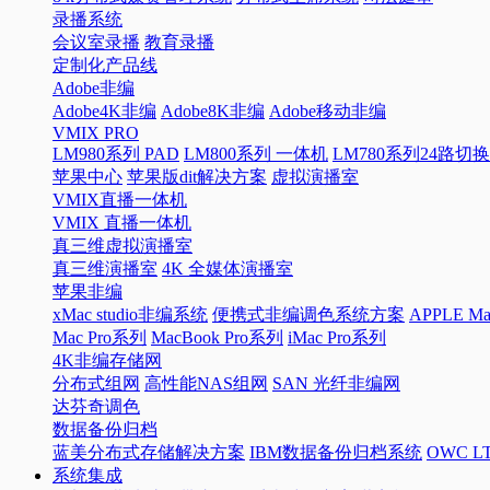
录播系统
会议室录播
教育录播
定制化产品线
Adobe非编
Adobe4K非编
Adobe8K非编
Adobe移动非编
VMIX PRO
LM980系列 PAD
LM800系列 一体机
LM780系列24路切
苹果中心
苹果版dit解决方案
虚拟演播室
VMIX直播一体机
VMIX 直播一体机
真三维虚拟演播室
真三维演播室
4K 全媒体演播室
苹果非编
xMac studio非编系统
便携式非编调色系统方案
APPLE 
Mac Pro系列
MacBook Pro系列
iMac Pro系列
4K非编存储网
分布式组网
高性能NAS组网
SAN 光纤非编网
达芬奇调色
数据备份归档
蓝美分布式存储解决方案
IBM数据备份归档系统
OWC 
系统集成