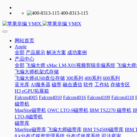
400-8313-115
网站首页
Apple
全部
产品展示
解决方案
成功案例
产品中心
全部
飞编大师 xMac LM-X01视频剪辑非编系统
飞编大师x
飞编大师机架式存储
飞编大师4U60盘位存储
300系列
400系列
600系列
蓝光库
AI服务器
磁带
融合通信
软件
工作站
存储专区
H3 eGPU拓展箱
Falcon4005
Falcon4010
Falcon4016
Falcon4109
Falcon4118
磁带机
MagStor磁带机
OWC LTO-9磁带机
IBM TS2270 磁带机
I
LTO-8磁带机
磁带库
MagStor磁带库
飞编大师磁带库
IBM TS4500磁带库
IBM
8 k分布式媒资管理系统
分布式坐席系统
司法庭审