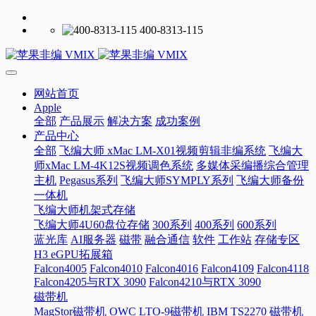
400-8313-115
网站首页
Apple
全部
产品展示
解决方案
成功案例
产品中心
全部
飞编大师 xMac LM-X01视频剪辑非编系统
飞编大
师xMac LM-4K12S视频调色系统
多媒体采编播综合管理
主机
Pegasus系列
飞编大师SYMPLY系列
飞编大师备份
一体机
飞编大师机架式存储
飞编大师4U60盘位存储
300系列
400系列
600系列
蓝光库
AI服务器
磁带
融合通信
软件
工作站
存储专区
H3 eGPU拓展箱
Falcon4005
Falcon4010
Falcon4016
Falcon4109
Falcon4118
Falcon4205与RTX 3090
Falcon4210与RTX 3090
磁带机
MagStor磁带机
OWC LTO-9磁带机
IBM TS2270 磁带机