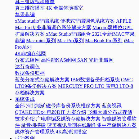
真三维虚拟演播室
真三维演播室
4K 全媒体演播室
苹果非编
xMac studio非编系统
便携式非编调色系统方案
APPLE
Mac Pro专业非编调色系统解决方案
Macpro双槽位GPU
扩展解决方案
xMac Studio非编组合
2021全新iMAC苹果
非编
Mac mini 系列
Mac Pro系列
MacBook Pro系列
iMac
Pro系列
4K非编存储网
分布式组网
高性能NAS组网
SAN 光纤非编网
达芬奇调色
数据备份归档
蓝美分布式存储解决方案
IBM数据备份归档系统
OWC
LTO9备份解决方案
MERCURY PRO LTO 雷电3 LTO-8
存档解决方案
系统集成
全部
河北地矿磁带库备份系统维保方案
蓝美视讯
QTAKE HDx4 电影DIT 方案介绍
飞编大师分布式存储
技术介绍
广电非编及媒资存储解决方案
智能媒资管理软
件
录音棚搭建
蓝美视讯后期在线制作集中存储解决方案
媒体资产管理系统
4K高清演播室
成功案例