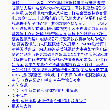
营销 ————内蒙古XXX集团直播销售平台建设
蓝美
视讯助力某知名医科大学附属医院，高效构建数据备份
新体系
蓝美视讯助力北京某单位，打造桌面级超静音雷
电3共享4K/8K非编系统新纪元
飞编大师存储系列 | 蓝美
视讯携手某发电企业，共创数据存储新纪元 —— 飞编大
师36盘位机架式磁盘阵列成功交付
蓝美视讯助力某石油
融媒体中心高效解决磁带库故障
高原上的影视新飞跃：
蓝美视讯为某知名影视公司打造高效数据存储与传输系
统
蓝美视讯助力人民医院信息化升级：TS4300磁带库中
标并圆满完成一站式服务
蓝美视讯助力中央某学院升级
提词器系统点亮智慧教育新篇章
XXX半导体蓝美IBM磁
带备份归档解决方案
蓝美视讯铁道影视苹果Xsan存储解
决方案
蓝美为某单位打造4K非编制作网：智能、高效、
一站式服务
蓝美视讯在石油行业的案例
某消防支队万兆
NAS+虚拟演播室+录影棚
中广天择 传媒
中国石油影视
中心
《食在囧途》栏目
嘉兴学院实验室
新闻资讯
全部
公司新闻资讯
媒体报道
行业资讯
关于我们
全部
成长历程
企业资质
企业招聘
联系我们
服务与支持