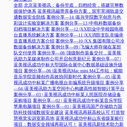
全部
北京蓝美视讯：备份兜底，归档经营，搭建完整数
据保护体系
蓝美视讯磁带库备份方案，筑牢芜湖轨道交
通数据安全防线
案例分享—14 |嘉兴学院数字创意与色
彩设计实验室解决方案
案例分享—13 |中电科数据备份
归档项目解决方案
案例分享—12 |XX职业中学校园电视
台直播系统解决方案
案例分享—11 |XX消防支队非编录
音直播系统方案介绍
案例分享—10 |XX 集团有限公司冷
数据备份解决方案
案例分享—09 |飞编大师存储在某部
队交付使用
案例分享—08 |顶级制作装备交付，蓝美视
讯助力某媒体制作公司开启创意新纪元
案例分享—07 |
蓝美视讯成功中标大型国际会展中心数据基础设施升级
项目
案例分享—06 |蓝美视讯Mac mini M4工作站：赋能
音乐学院音频创作高效协同新时代​
案例分享—05 |蓝美
视讯成功中标某广播电视台非编系统升级项目​
案例分享
—04 |蓝美视讯助力某空间中心构建高性能智能计算平台​
案例分享—03 | 蓝美视讯成功中标某人民医院存储设备
采购项目
案例分享—02 | 蓝美视讯成功中标某音乐学院
苹果电脑项目
案例分享—01 | 蓝美视讯国产存储助力国
防科技领域数据安全建设
蓝美视讯再获高校认可 打造智
慧视觉实训室新高地
蓝美视讯成功中标山东省级某银行
项目：数据安全领域再获认可！
蓝美视讯新技术助力新