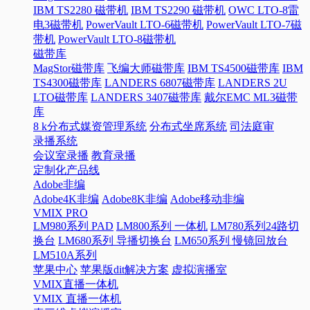
IBM TS2280 磁带机
IBM TS2290 磁带机
OWC LTO-8雷
电3磁带机
PowerVault LTO-6磁带机
PowerVault LTO-7磁
带机
PowerVault LTO-8磁带机
磁带库
MagStor磁带库
飞编大师磁带库
IBM TS4500磁带库
IBM
TS4300磁带库
LANDERS 6807磁带库
LANDERS 2U
LTO磁带库
LANDERS 3407磁带库
戴尔EMC ML3磁带
库
8 k分布式媒资管理系统
分布式坐席系统
司法庭审
录播系统
会议室录播
教育录播
定制化产品线
Adobe非编
Adobe4K非编
Adobe8K非编
Adobe移动非编
VMIX PRO
LM980系列 PAD
LM800系列 一体机
LM780系列24路切
换台
LM680系列 导播切换台
LM650系列 慢镜回放台
LM510A系列
苹果中心
苹果版dit解决方案
虚拟演播室
VMIX直播一体机
VMIX 直播一体机