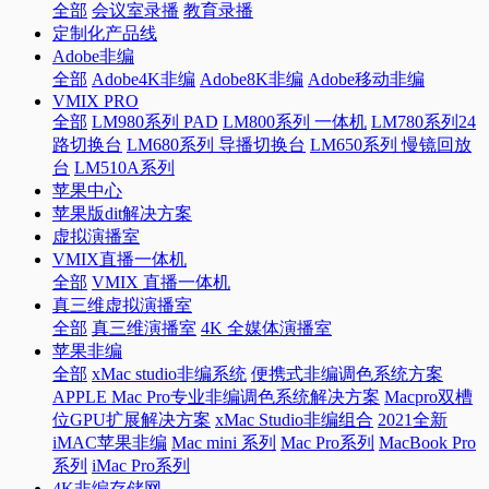
全部
会议室录播
教育录播
定制化产品线
Adobe非编
全部
Adobe4K非编
Adobe8K非编
Adobe移动非编
VMIX PRO
全部
LM980系列 PAD
LM800系列 一体机
LM780系列24
路切换台
LM680系列 导播切换台
LM650系列 慢镜回放
台
LM510A系列
苹果中心
苹果版dit解决方案
虚拟演播室
VMIX直播一体机
全部
VMIX 直播一体机
真三维虚拟演播室
全部
真三维演播室
4K 全媒体演播室
苹果非编
全部
xMac studio非编系统
便携式非编调色系统方案
APPLE Mac Pro专业非编调色系统解决方案
Macpro双槽
位GPU扩展解决方案
xMac Studio非编组合
2021全新
iMAC苹果非编
Mac mini 系列
Mac Pro系列
MacBook Pro
系列
iMac Pro系列
4K非编存储网