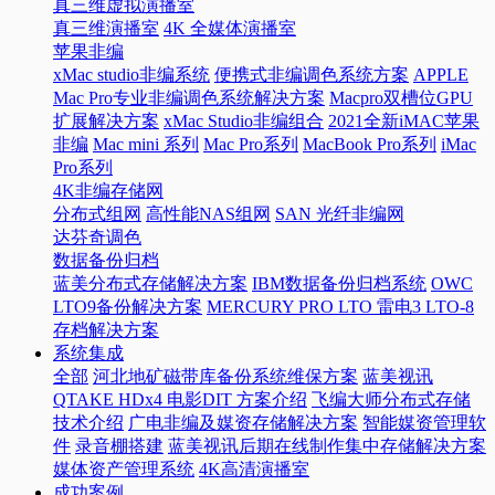
真三维虚拟演播室
真三维演播室
4K 全媒体演播室
苹果非编
xMac studio非编系统
便携式非编调色系统方案
APPLE
Mac Pro专业非编调色系统解决方案
Macpro双槽位GPU
扩展解决方案
xMac Studio非编组合
2021全新iMAC苹果
非编
Mac mini 系列
Mac Pro系列
MacBook Pro系列
iMac
Pro系列
4K非编存储网
分布式组网
高性能NAS组网
SAN 光纤非编网
达芬奇调色
数据备份归档
蓝美分布式存储解决方案
IBM数据备份归档系统
OWC
LTO9备份解决方案
MERCURY PRO LTO 雷电3 LTO-8
存档解决方案
系统集成
全部
河北地矿磁带库备份系统维保方案
蓝美视讯
QTAKE HDx4 电影DIT 方案介绍
飞编大师分布式存储
技术介绍
广电非编及媒资存储解决方案
智能媒资管理软
件
录音棚搭建
蓝美视讯后期在线制作集中存储解决方案
媒体资产管理系统
4K高清演播室
成功案例