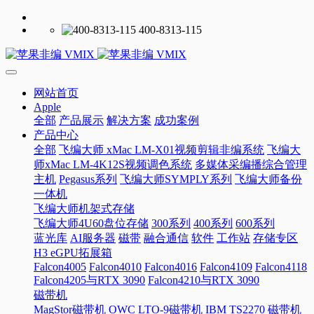
400-8313-115
网站首页
Apple
全部
产品展示
解决方案
成功案例
产品中心
全部
飞编大师 xMac LM-X01视频剪辑非编系统
飞编大
师xMac LM-4K12S视频调色系统
多媒体采编播综合管理
主机
Pegasus系列
飞编大师SYMPLY系列
飞编大师备份
一体机
飞编大师机架式存储
飞编大师4U60盘位存储
300系列
400系列
600系列
蓝光库
AI服务器
磁带
融合通信
软件
工作站
存储专区
H3 eGPU拓展箱
Falcon4005
Falcon4010
Falcon4016
Falcon4109
Falcon4118
Falcon4205与RTX 3090
Falcon4210与RTX 3090
磁带机
MagStor磁带机
OWC LTO-9磁带机
IBM TS2270 磁带机