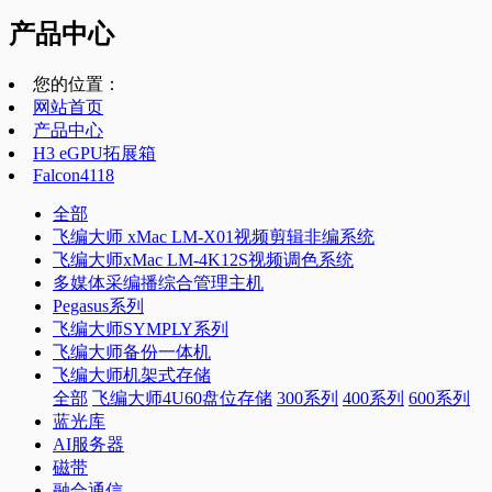
产品中心
您的位置：
网站首页
产品中心
H3 eGPU拓展箱
Falcon4118
全部
飞编大师 xMac LM-X01视频剪辑非编系统
飞编大师xMac LM-4K12S视频调色系统
多媒体采编播综合管理主机
Pegasus系列
飞编大师SYMPLY系列
飞编大师备份一体机
飞编大师机架式存储
全部
飞编大师4U60盘位存储
300系列
400系列
600系列
蓝光库
AI服务器
磁带
融合通信