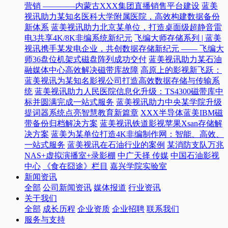
营销 ————内蒙古XXX集团直播销售平台建设
蓝美
视讯助力某知名医科大学附属医院，高效构建数据备份
新体系
蓝美视讯助力北京某单位，打造桌面级超静音雷
电3共享4K/8K非编系统新纪元
飞编大师存储系列 | 蓝美
视讯携手某发电企业，共创数据存储新纪元 —— 飞编大
师36盘位机架式磁盘阵列成功交付
蓝美视讯助力某石油
融媒体中心高效解决磁带库故障
高原上的影视新飞跃：
蓝美视讯为某知名影视公司打造高效数据存储与传输系
统
蓝美视讯助力人民医院信息化升级：TS4300磁带库中
标并圆满完成一站式服务
蓝美视讯助力中央某学院升级
提词器系统点亮智慧教育新篇章
XXX半导体蓝美IBM磁
带备份归档解决方案
蓝美视讯铁道影视苹果Xsan存储解
决方案
蓝美为某单位打造4K非编制作网：智能、高效、
一站式服务
蓝美视讯在石油行业的案例
某消防支队万兆
NAS+虚拟演播室+录影棚
中广天择 传媒
中国石油影视
中心
《食在囧途》栏目
嘉兴学院实验室
新闻资讯
全部
公司新闻资讯
媒体报道
行业资讯
关于我们
全部
成长历程
企业资质
企业招聘
联系我们
服务与支持