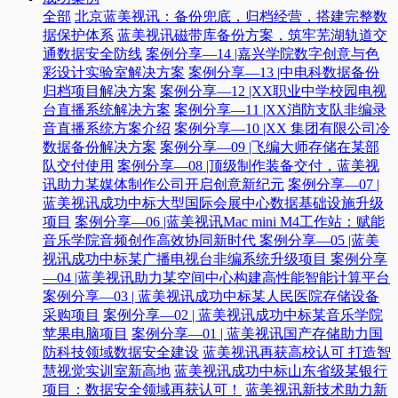
全部
北京蓝美视讯：备份兜底，归档经营，搭建完整数
据保护体系
蓝美视讯磁带库备份方案，筑牢芜湖轨道交
通数据安全防线
案例分享—14 |嘉兴学院数字创意与色
彩设计实验室解决方案
案例分享—13 |中电科数据备份
归档项目解决方案
案例分享—12 |XX职业中学校园电视
台直播系统解决方案
案例分享—11 |XX消防支队非编录
音直播系统方案介绍
案例分享—10 |XX 集团有限公司冷
数据备份解决方案
案例分享—09 |飞编大师存储在某部
队交付使用
案例分享—08 |顶级制作装备交付，蓝美视
讯助力某媒体制作公司开启创意新纪元
案例分享—07 |
蓝美视讯成功中标大型国际会展中心数据基础设施升级
项目
案例分享—06 |蓝美视讯Mac mini M4工作站：赋能
音乐学院音频创作高效协同新时代​
案例分享—05 |蓝美
视讯成功中标某广播电视台非编系统升级项目​
案例分享
—04 |蓝美视讯助力某空间中心构建高性能智能计算平台​
案例分享—03 | 蓝美视讯成功中标某人民医院存储设备
采购项目
案例分享—02 | 蓝美视讯成功中标某音乐学院
苹果电脑项目
案例分享—01 | 蓝美视讯国产存储助力国
防科技领域数据安全建设
蓝美视讯再获高校认可 打造智
慧视觉实训室新高地
蓝美视讯成功中标山东省级某银行
项目：数据安全领域再获认可！
蓝美视讯新技术助力新