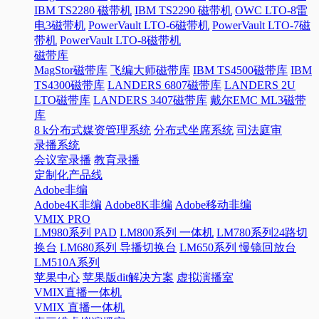
IBM TS2280 磁带机
IBM TS2290 磁带机
OWC LTO-8雷
电3磁带机
PowerVault LTO-6磁带机
PowerVault LTO-7磁
带机
PowerVault LTO-8磁带机
磁带库
MagStor磁带库
飞编大师磁带库
IBM TS4500磁带库
IBM
TS4300磁带库
LANDERS 6807磁带库
LANDERS 2U
LTO磁带库
LANDERS 3407磁带库
戴尔EMC ML3磁带
库
8 k分布式媒资管理系统
分布式坐席系统
司法庭审
录播系统
会议室录播
教育录播
定制化产品线
Adobe非编
Adobe4K非编
Adobe8K非编
Adobe移动非编
VMIX PRO
LM980系列 PAD
LM800系列 一体机
LM780系列24路切
换台
LM680系列 导播切换台
LM650系列 慢镜回放台
LM510A系列
苹果中心
苹果版dit解决方案
虚拟演播室
VMIX直播一体机
VMIX 直播一体机