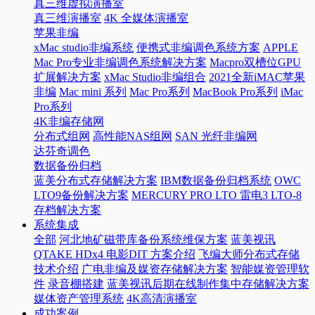
真三维虚拟演播室
真三维演播室
4K 全媒体演播室
苹果非编
xMac studio非编系统
便携式非编调色系统方案
APPLE
Mac Pro专业非编调色系统解决方案
Macpro双槽位GPU
扩展解决方案
xMac Studio非编组合
2021全新iMAC苹果
非编
Mac mini 系列
Mac Pro系列
MacBook Pro系列
iMac
Pro系列
4K非编存储网
分布式组网
高性能NAS组网
SAN 光纤非编网
达芬奇调色
数据备份归档
蓝美分布式存储解决方案
IBM数据备份归档系统
OWC
LTO9备份解决方案
MERCURY PRO LTO 雷电3 LTO-8
存档解决方案
系统集成
全部
河北地矿磁带库备份系统维保方案
蓝美视讯
QTAKE HDx4 电影DIT 方案介绍
飞编大师分布式存储
技术介绍
广电非编及媒资存储解决方案
智能媒资管理软
件
录音棚搭建
蓝美视讯后期在线制作集中存储解决方案
媒体资产管理系统
4K高清演播室
成功案例