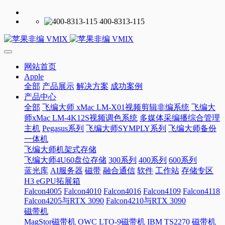
400-8313-115
网站首页
Apple
全部
产品展示
解决方案
成功案例
产品中心
全部
飞编大师 xMac LM-X01视频剪辑非编系统
飞编大
师xMac LM-4K12S视频调色系统
多媒体采编播综合管理
主机
Pegasus系列
飞编大师SYMPLY系列
飞编大师备份
一体机
飞编大师机架式存储
飞编大师4U60盘位存储
300系列
400系列
600系列
蓝光库
AI服务器
磁带
融合通信
软件
工作站
存储专区
H3 eGPU拓展箱
Falcon4005
Falcon4010
Falcon4016
Falcon4109
Falcon4118
Falcon4205与RTX 3090
Falcon4210与RTX 3090
磁带机
MagStor磁带机
OWC LTO-9磁带机
IBM TS2270 磁带机