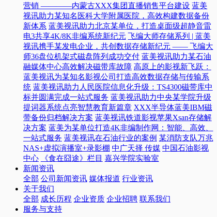
营销 ————内蒙古XXX集团直播销售平台建设
蓝美
视讯助力某知名医科大学附属医院，高效构建数据备份
新体系
蓝美视讯助力北京某单位，打造桌面级超静音雷
电3共享4K/8K非编系统新纪元
飞编大师存储系列 | 蓝美
视讯携手某发电企业，共创数据存储新纪元 —— 飞编大
师36盘位机架式磁盘阵列成功交付
蓝美视讯助力某石油
融媒体中心高效解决磁带库故障
高原上的影视新飞跃：
蓝美视讯为某知名影视公司打造高效数据存储与传输系
统
蓝美视讯助力人民医院信息化升级：TS4300磁带库中
标并圆满完成一站式服务
蓝美视讯助力中央某学院升级
提词器系统点亮智慧教育新篇章
XXX半导体蓝美IBM磁
带备份归档解决方案
蓝美视讯铁道影视苹果Xsan存储解
决方案
蓝美为某单位打造4K非编制作网：智能、高效、
一站式服务
蓝美视讯在石油行业的案例
某消防支队万兆
NAS+虚拟演播室+录影棚
中广天择 传媒
中国石油影视
中心
《食在囧途》栏目
嘉兴学院实验室
新闻资讯
全部
公司新闻资讯
媒体报道
行业资讯
关于我们
全部
成长历程
企业资质
企业招聘
联系我们
服务与支持