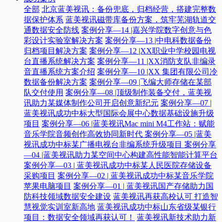
全部
北京蓝美视讯：备份兜底，归档经营，搭建完整数
据保护体系
蓝美视讯磁带库备份方案，筑牢芜湖轨道交
通数据安全防线
案例分享—14 |嘉兴学院数字创意与色
彩设计实验室解决方案
案例分享—13 |中电科数据备份
归档项目解决方案
案例分享—12 |XX职业中学校园电视
台直播系统解决方案
案例分享—11 |XX消防支队非编录
音直播系统方案介绍
案例分享—10 |XX 集团有限公司冷
数据备份解决方案
案例分享—09 |飞编大师存储在某部
队交付使用
案例分享—08 |顶级制作装备交付，蓝美视
讯助力某媒体制作公司开启创意新纪元
案例分享—07 |
蓝美视讯成功中标大型国际会展中心数据基础设施升级
项目
案例分享—06 |蓝美视讯Mac mini M4工作站：赋能
音乐学院音频创作高效协同新时代​
案例分享—05 |蓝美
视讯成功中标某广播电视台非编系统升级项目​
案例分享
—04 |蓝美视讯助力某空间中心构建高性能智能计算平台​
案例分享—03 | 蓝美视讯成功中标某人民医院存储设备
采购项目
案例分享—02 | 蓝美视讯成功中标某音乐学院
苹果电脑项目
案例分享—01 | 蓝美视讯国产存储助力国
防科技领域数据安全建设
蓝美视讯再获高校认可 打造智
慧视觉实训室新高地
蓝美视讯成功中标山东省级某银行
项目：数据安全领域再获认可！
蓝美视讯新技术助力新