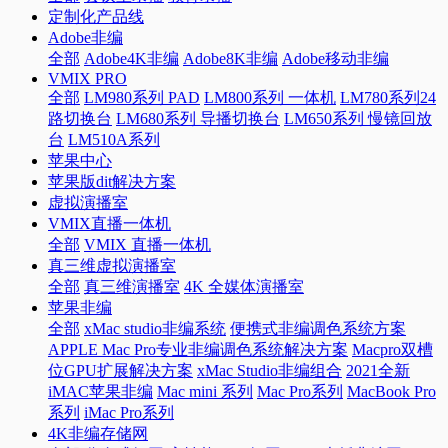
定制化产品线
Adobe非编
全部
Adobe4K非编
Adobe8K非编
Adobe移动非编
VMIX PRO
全部
LM980系列 PAD
LM800系列 一体机
LM780系列24
路切换台
LM680系列 导播切换台
LM650系列 慢镜回放
台
LM510A系列
苹果中心
苹果版dit解决方案
虚拟演播室
VMIX直播一体机
全部
VMIX 直播一体机
真三维虚拟演播室
全部
真三维演播室
4K 全媒体演播室
苹果非编
全部
xMac studio非编系统
便携式非编调色系统方案
APPLE Mac Pro专业非编调色系统解决方案
Macpro双槽
位GPU扩展解决方案
xMac Studio非编组合
2021全新
iMAC苹果非编
Mac mini 系列
Mac Pro系列
MacBook Pro
系列
iMac Pro系列
4K非编存储网