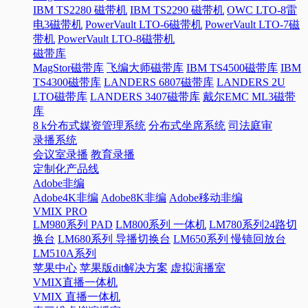
IBM TS2280 磁带机
IBM TS2290 磁带机
OWC LTO-8雷
电3磁带机
PowerVault LTO-6磁带机
PowerVault LTO-7磁
带机
PowerVault LTO-8磁带机
磁带库
MagStor磁带库
飞编大师磁带库
IBM TS4500磁带库
IBM
TS4300磁带库
LANDERS 6807磁带库
LANDERS 2U
LTO磁带库
LANDERS 3407磁带库
戴尔EMC ML3磁带
库
8 k分布式媒资管理系统
分布式坐席系统
司法庭审
录播系统
会议室录播
教育录播
定制化产品线
Adobe非编
Adobe4K非编
Adobe8K非编
Adobe移动非编
VMIX PRO
LM980系列 PAD
LM800系列 一体机
LM780系列24路切
换台
LM680系列 导播切换台
LM650系列 慢镜回放台
LM510A系列
苹果中心
苹果版dit解决方案
虚拟演播室
VMIX直播一体机
VMIX 直播一体机