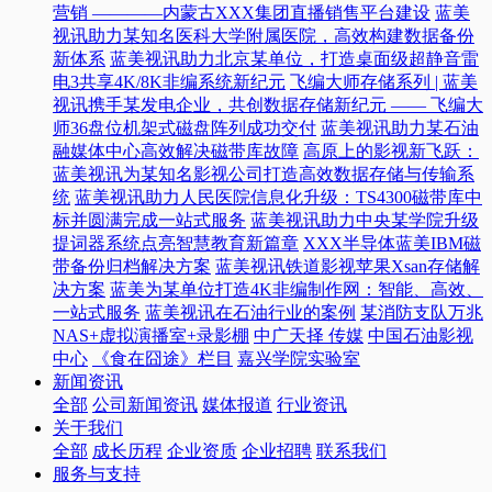
营销 ————内蒙古XXX集团直播销售平台建设
蓝美
视讯助力某知名医科大学附属医院，高效构建数据备份
新体系
蓝美视讯助力北京某单位，打造桌面级超静音雷
电3共享4K/8K非编系统新纪元
飞编大师存储系列 | 蓝美
视讯携手某发电企业，共创数据存储新纪元 —— 飞编大
师36盘位机架式磁盘阵列成功交付
蓝美视讯助力某石油
融媒体中心高效解决磁带库故障
高原上的影视新飞跃：
蓝美视讯为某知名影视公司打造高效数据存储与传输系
统
蓝美视讯助力人民医院信息化升级：TS4300磁带库中
标并圆满完成一站式服务
蓝美视讯助力中央某学院升级
提词器系统点亮智慧教育新篇章
XXX半导体蓝美IBM磁
带备份归档解决方案
蓝美视讯铁道影视苹果Xsan存储解
决方案
蓝美为某单位打造4K非编制作网：智能、高效、
一站式服务
蓝美视讯在石油行业的案例
某消防支队万兆
NAS+虚拟演播室+录影棚
中广天择 传媒
中国石油影视
中心
《食在囧途》栏目
嘉兴学院实验室
新闻资讯
全部
公司新闻资讯
媒体报道
行业资讯
关于我们
全部
成长历程
企业资质
企业招聘
联系我们
服务与支持