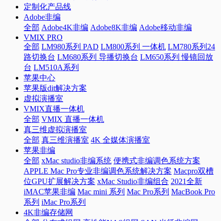
定制化产品线
Adobe非编
全部
Adobe4K非编
Adobe8K非编
Adobe移动非编
VMIX PRO
全部
LM980系列 PAD
LM800系列 一体机
LM780系列24
路切换台
LM680系列 导播切换台
LM650系列 慢镜回放
台
LM510A系列
苹果中心
苹果版dit解决方案
虚拟演播室
VMIX直播一体机
全部
VMIX 直播一体机
真三维虚拟演播室
全部
真三维演播室
4K 全媒体演播室
苹果非编
全部
xMac studio非编系统
便携式非编调色系统方案
APPLE Mac Pro专业非编调色系统解决方案
Macpro双槽
位GPU扩展解决方案
xMac Studio非编组合
2021全新
iMAC苹果非编
Mac mini 系列
Mac Pro系列
MacBook Pro
系列
iMac Pro系列
4K非编存储网