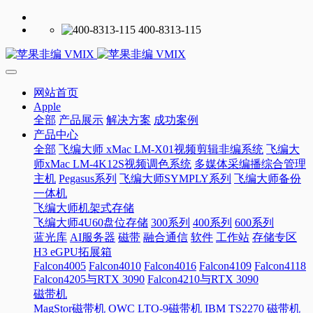
400-8313-115
网站首页
Apple
全部
产品展示
解决方案
成功案例
产品中心
全部
飞编大师 xMac LM-X01视频剪辑非编系统
飞编大
师xMac LM-4K12S视频调色系统
多媒体采编播综合管理
主机
Pegasus系列
飞编大师SYMPLY系列
飞编大师备份
一体机
飞编大师机架式存储
飞编大师4U60盘位存储
300系列
400系列
600系列
蓝光库
AI服务器
磁带
融合通信
软件
工作站
存储专区
H3 eGPU拓展箱
Falcon4005
Falcon4010
Falcon4016
Falcon4109
Falcon4118
Falcon4205与RTX 3090
Falcon4210与RTX 3090
磁带机
MagStor磁带机
OWC LTO-9磁带机
IBM TS2270 磁带机