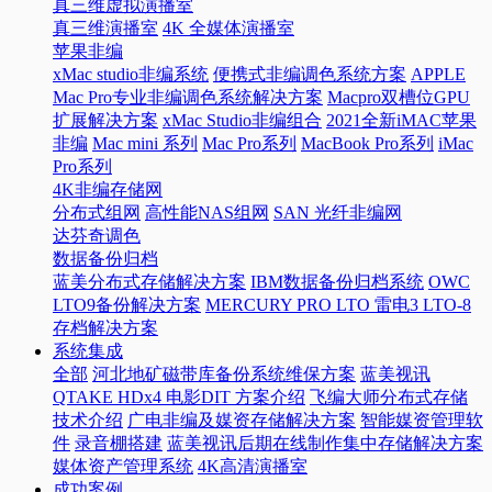
真三维虚拟演播室
真三维演播室
4K 全媒体演播室
苹果非编
xMac studio非编系统
便携式非编调色系统方案
APPLE
Mac Pro专业非编调色系统解决方案
Macpro双槽位GPU
扩展解决方案
xMac Studio非编组合
2021全新iMAC苹果
非编
Mac mini 系列
Mac Pro系列
MacBook Pro系列
iMac
Pro系列
4K非编存储网
分布式组网
高性能NAS组网
SAN 光纤非编网
达芬奇调色
数据备份归档
蓝美分布式存储解决方案
IBM数据备份归档系统
OWC
LTO9备份解决方案
MERCURY PRO LTO 雷电3 LTO-8
存档解决方案
系统集成
全部
河北地矿磁带库备份系统维保方案
蓝美视讯
QTAKE HDx4 电影DIT 方案介绍
飞编大师分布式存储
技术介绍
广电非编及媒资存储解决方案
智能媒资管理软
件
录音棚搭建
蓝美视讯后期在线制作集中存储解决方案
媒体资产管理系统
4K高清演播室
成功案例