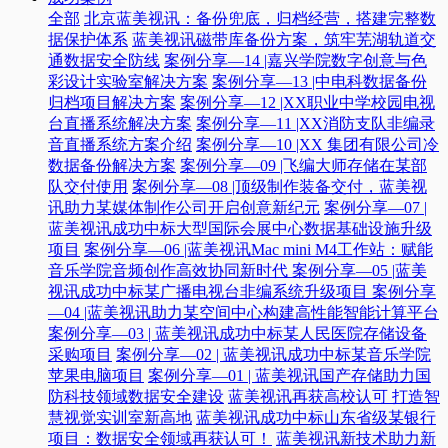
全部
北京蓝美视讯：备份兜底，归档经营，搭建完整数
据保护体系
蓝美视讯磁带库备份方案，筑牢芜湖轨道交
通数据安全防线
案例分享—14 |嘉兴学院数字创意与色
彩设计实验室解决方案
案例分享—13 |中电科数据备份
归档项目解决方案
案例分享—12 |XX职业中学校园电视
台直播系统解决方案
案例分享—11 |XX消防支队非编录
音直播系统方案介绍
案例分享—10 |XX 集团有限公司冷
数据备份解决方案
案例分享—09 |飞编大师存储在某部
队交付使用
案例分享—08 |顶级制作装备交付，蓝美视
讯助力某媒体制作公司开启创意新纪元
案例分享—07 |
蓝美视讯成功中标大型国际会展中心数据基础设施升级
项目
案例分享—06 |蓝美视讯Mac mini M4工作站：赋能
音乐学院音频创作高效协同新时代​
案例分享—05 |蓝美
视讯成功中标某广播电视台非编系统升级项目​
案例分享
—04 |蓝美视讯助力某空间中心构建高性能智能计算平台​
案例分享—03 | 蓝美视讯成功中标某人民医院存储设备
采购项目
案例分享—02 | 蓝美视讯成功中标某音乐学院
苹果电脑项目
案例分享—01 | 蓝美视讯国产存储助力国
防科技领域数据安全建设
蓝美视讯再获高校认可 打造智
慧视觉实训室新高地
蓝美视讯成功中标山东省级某银行
项目：数据安全领域再获认可！
蓝美视讯新技术助力新