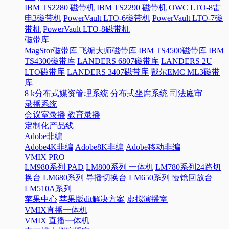
IBM TS2280 磁带机
IBM TS2290 磁带机
OWC LTO-8雷
电3磁带机
PowerVault LTO-6磁带机
PowerVault LTO-7磁
带机
PowerVault LTO-8磁带机
磁带库
MagStor磁带库
飞编大师磁带库
IBM TS4500磁带库
IBM
TS4300磁带库
LANDERS 6807磁带库
LANDERS 2U
LTO磁带库
LANDERS 3407磁带库
戴尔EMC ML3磁带
库
8 k分布式媒资管理系统
分布式坐席系统
司法庭审
录播系统
会议室录播
教育录播
定制化产品线
Adobe非编
Adobe4K非编
Adobe8K非编
Adobe移动非编
VMIX PRO
LM980系列 PAD
LM800系列 一体机
LM780系列24路切
换台
LM680系列 导播切换台
LM650系列 慢镜回放台
LM510A系列
苹果中心
苹果版dit解决方案
虚拟演播室
VMIX直播一体机
VMIX 直播一体机