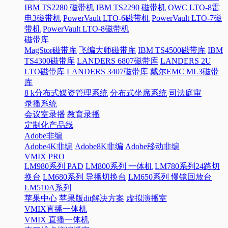
IBM TS2280 磁带机
IBM TS2290 磁带机
OWC LTO-8雷
电3磁带机
PowerVault LTO-6磁带机
PowerVault LTO-7磁
带机
PowerVault LTO-8磁带机
磁带库
MagStor磁带库
飞编大师磁带库
IBM TS4500磁带库
IBM
TS4300磁带库
LANDERS 6807磁带库
LANDERS 2U
LTO磁带库
LANDERS 3407磁带库
戴尔EMC ML3磁带
库
8 k分布式媒资管理系统
分布式坐席系统
司法庭审
录播系统
会议室录播
教育录播
定制化产品线
Adobe非编
Adobe4K非编
Adobe8K非编
Adobe移动非编
VMIX PRO
LM980系列 PAD
LM800系列 一体机
LM780系列24路切
换台
LM680系列 导播切换台
LM650系列 慢镜回放台
LM510A系列
苹果中心
苹果版dit解决方案
虚拟演播室
VMIX直播一体机
VMIX 直播一体机