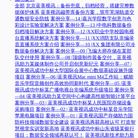
全部
北京蓝美视讯：备份兜底，归档经营，搭建完整数
据保护体系
蓝美视讯磁带库备份方案，筑牢芜湖轨道交
通数据安全防线
案例分享—14 |嘉兴学院数字创意与色
彩设计实验室解决方案
案例分享—13 |中电科数据备份
归档项目解决方案
案例分享—12 |XX职业中学校园电视
台直播系统解决方案
案例分享—11 |XX消防支队非编录
音直播系统方案介绍
案例分享—10 |XX 集团有限公司冷
数据备份解决方案
案例分享—09 |飞编大师存储在某部
队交付使用
案例分享—08 |顶级制作装备交付，蓝美视
讯助力某媒体制作公司开启创意新纪元
案例分享—07 |
蓝美视讯成功中标大型国际会展中心数据基础设施升级
项目
案例分享—06 |蓝美视讯Mac mini M4工作站：赋能
音乐学院音频创作高效协同新时代​
案例分享—05 |蓝美
视讯成功中标某广播电视台非编系统升级项目​
案例分享
—04 |蓝美视讯助力某空间中心构建高性能智能计算平台​
案例分享—03 | 蓝美视讯成功中标某人民医院存储设备
采购项目
案例分享—02 | 蓝美视讯成功中标某音乐学院
苹果电脑项目
案例分享—01 | 蓝美视讯国产存储助力国
防科技领域数据安全建设
蓝美视讯再获高校认可 打造智
慧视觉实训室新高地
蓝美视讯成功中标山东省级某银行
项目：数据安全领域再获认可！
蓝美视讯新技术助力新