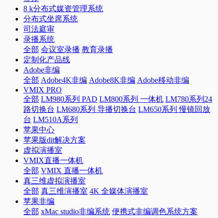
8 k分布式媒资管理系统
分布式坐席系统
司法庭审
录播系统
全部
会议室录播
教育录播
定制化产品线
Adobe非编
全部
Adobe4K非编
Adobe8K非编
Adobe移动非编
VMIX PRO
全部
LM980系列 PAD
LM800系列 一体机
LM780系列24
路切换台
LM680系列 导播切换台
LM650系列 慢镜回放
台
LM510A系列
苹果中心
苹果版dit解决方案
虚拟演播室
VMIX直播一体机
全部
VMIX 直播一体机
真三维虚拟演播室
全部
真三维演播室
4K 全媒体演播室
苹果非编
全部
xMac studio非编系统
便携式非编调色系统方案