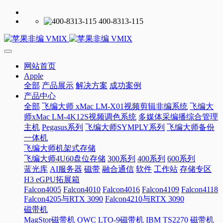
400-8313-115
网站首页
Apple
全部
产品展示
解决方案
成功案例
产品中心
全部
飞编大师 xMac LM-X01视频剪辑非编系统
飞编大
师xMac LM-4K12S视频调色系统
多媒体采编播综合管理
主机
Pegasus系列
飞编大师SYMPLY系列
飞编大师备份
一体机
飞编大师机架式存储
飞编大师4U60盘位存储
300系列
400系列
600系列
蓝光库
AI服务器
磁带
融合通信
软件
工作站
存储专区
H3 eGPU拓展箱
Falcon4005
Falcon4010
Falcon4016
Falcon4109
Falcon4118
Falcon4205与RTX 3090
Falcon4210与RTX 3090
磁带机
MagStor磁带机
OWC LTO-9磁带机
IBM TS2270 磁带机