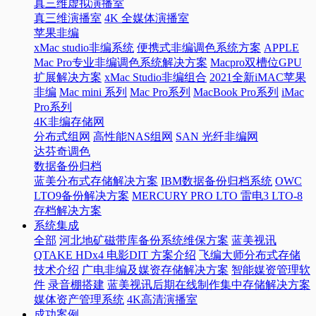
真三维虚拟演播室
真三维演播室
4K 全媒体演播室
苹果非编
xMac studio非编系统
便携式非编调色系统方案
APPLE
Mac Pro专业非编调色系统解决方案
Macpro双槽位GPU
扩展解决方案
xMac Studio非编组合
2021全新iMAC苹果
非编
Mac mini 系列
Mac Pro系列
MacBook Pro系列
iMac
Pro系列
4K非编存储网
分布式组网
高性能NAS组网
SAN 光纤非编网
达芬奇调色
数据备份归档
蓝美分布式存储解决方案
IBM数据备份归档系统
OWC
LTO9备份解决方案
MERCURY PRO LTO 雷电3 LTO-8
存档解决方案
系统集成
全部
河北地矿磁带库备份系统维保方案
蓝美视讯
QTAKE HDx4 电影DIT 方案介绍
飞编大师分布式存储
技术介绍
广电非编及媒资存储解决方案
智能媒资管理软
件
录音棚搭建
蓝美视讯后期在线制作集中存储解决方案
媒体资产管理系统
4K高清演播室
成功案例