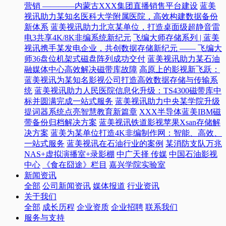
营销 ————内蒙古XXX集团直播销售平台建设
蓝美
视讯助力某知名医科大学附属医院，高效构建数据备份
新体系
蓝美视讯助力北京某单位，打造桌面级超静音雷
电3共享4K/8K非编系统新纪元
飞编大师存储系列 | 蓝美
视讯携手某发电企业，共创数据存储新纪元 —— 飞编大
师36盘位机架式磁盘阵列成功交付
蓝美视讯助力某石油
融媒体中心高效解决磁带库故障
高原上的影视新飞跃：
蓝美视讯为某知名影视公司打造高效数据存储与传输系
统
蓝美视讯助力人民医院信息化升级：TS4300磁带库中
标并圆满完成一站式服务
蓝美视讯助力中央某学院升级
提词器系统点亮智慧教育新篇章
XXX半导体蓝美IBM磁
带备份归档解决方案
蓝美视讯铁道影视苹果Xsan存储解
决方案
蓝美为某单位打造4K非编制作网：智能、高效、
一站式服务
蓝美视讯在石油行业的案例
某消防支队万兆
NAS+虚拟演播室+录影棚
中广天择 传媒
中国石油影视
中心
《食在囧途》栏目
嘉兴学院实验室
新闻资讯
全部
公司新闻资讯
媒体报道
行业资讯
关于我们
全部
成长历程
企业资质
企业招聘
联系我们
服务与支持