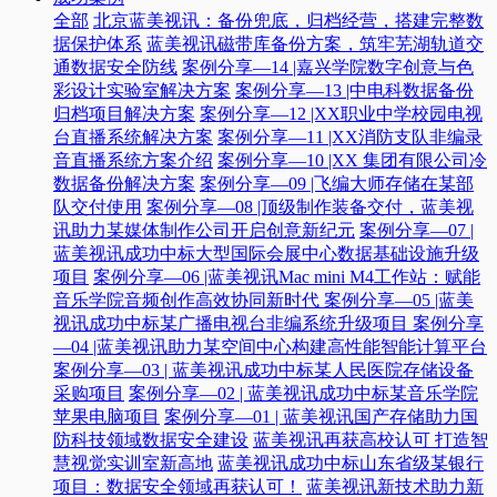
全部
北京蓝美视讯：备份兜底，归档经营，搭建完整数
据保护体系
蓝美视讯磁带库备份方案，筑牢芜湖轨道交
通数据安全防线
案例分享—14 |嘉兴学院数字创意与色
彩设计实验室解决方案
案例分享—13 |中电科数据备份
归档项目解决方案
案例分享—12 |XX职业中学校园电视
台直播系统解决方案
案例分享—11 |XX消防支队非编录
音直播系统方案介绍
案例分享—10 |XX 集团有限公司冷
数据备份解决方案
案例分享—09 |飞编大师存储在某部
队交付使用
案例分享—08 |顶级制作装备交付，蓝美视
讯助力某媒体制作公司开启创意新纪元
案例分享—07 |
蓝美视讯成功中标大型国际会展中心数据基础设施升级
项目
案例分享—06 |蓝美视讯Mac mini M4工作站：赋能
音乐学院音频创作高效协同新时代​
案例分享—05 |蓝美
视讯成功中标某广播电视台非编系统升级项目​
案例分享
—04 |蓝美视讯助力某空间中心构建高性能智能计算平台​
案例分享—03 | 蓝美视讯成功中标某人民医院存储设备
采购项目
案例分享—02 | 蓝美视讯成功中标某音乐学院
苹果电脑项目
案例分享—01 | 蓝美视讯国产存储助力国
防科技领域数据安全建设
蓝美视讯再获高校认可 打造智
慧视觉实训室新高地
蓝美视讯成功中标山东省级某银行
项目：数据安全领域再获认可！
蓝美视讯新技术助力新