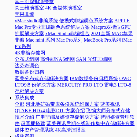
真三维虚拟演播室
真三维演播室
4K 全媒体演播室
苹果非编
xMac studio非编系统
便携式非编调色系统方案
APPLE
Mac Pro专业非编调色系统解决方案
Macpro双槽位GPU
扩展解决方案
xMac Studio非编组合
2021全新iMAC苹果
非编
Mac mini 系列
Mac Pro系列
MacBook Pro系列
iMac
Pro系列
4K非编存储网
分布式组网
高性能NAS组网
SAN 光纤非编网
达芬奇调色
数据备份归档
蓝美分布式存储解决方案
IBM数据备份归档系统
OWC
LTO9备份解决方案
MERCURY PRO LTO 雷电3 LTO-8
存档解决方案
系统集成
全部
河北地矿磁带库备份系统维保方案
蓝美视讯
QTAKE HDx4 电影DIT 方案介绍
飞编大师分布式存储
技术介绍
广电非编及媒资存储解决方案
智能媒资管理软
件
录音棚搭建
蓝美视讯后期在线制作集中存储解决方案
媒体资产管理系统
4K高清演播室
成功案例