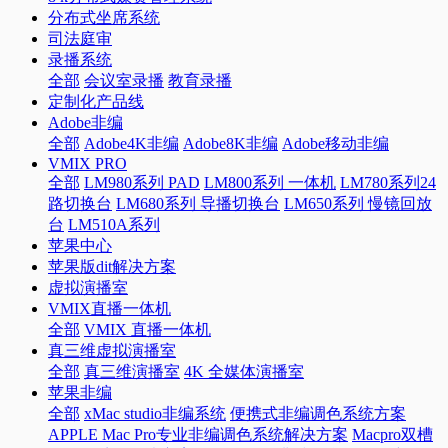
分布式坐席系统
司法庭审
录播系统
全部
会议室录播
教育录播
定制化产品线
Adobe非编
全部
Adobe4K非编
Adobe8K非编
Adobe移动非编
VMIX PRO
全部
LM980系列 PAD
LM800系列 一体机
LM780系列24
路切换台
LM680系列 导播切换台
LM650系列 慢镜回放
台
LM510A系列
苹果中心
苹果版dit解决方案
虚拟演播室
VMIX直播一体机
全部
VMIX 直播一体机
真三维虚拟演播室
全部
真三维演播室
4K 全媒体演播室
苹果非编
全部
xMac studio非编系统
便携式非编调色系统方案
APPLE Mac Pro专业非编调色系统解决方案
Macpro双槽