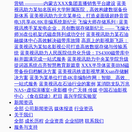
营销 ————内蒙古XXX集团直播销售平台建设
蓝美
视讯助力某知名医科大学附属医院，高效构建数据备份
新体系
蓝美视讯助力北京某单位，打造桌面级超静音雷
电3共享4K/8K非编系统新纪元
飞编大师存储系列 | 蓝美
视讯携手某发电企业，共创数据存储新纪元 —— 飞编大
师36盘位机架式磁盘阵列成功交付
蓝美视讯助力某石油
融媒体中心高效解决磁带库故障
高原上的影视新飞跃：
蓝美视讯为某知名影视公司打造高效数据存储与传输系
统
蓝美视讯助力人民医院信息化升级：TS4300磁带库中
标并圆满完成一站式服务
蓝美视讯助力中央某学院升级
提词器系统点亮智慧教育新篇章
XXX半导体蓝美IBM磁
带备份归档解决方案
蓝美视讯铁道影视苹果Xsan存储解
决方案
蓝美为某单位打造4K非编制作网：智能、高效、
一站式服务
蓝美视讯在石油行业的案例
某消防支队万兆
NAS+虚拟演播室+录影棚
中广天择 传媒
中国石油影视
中心
《食在囧途》栏目
嘉兴学院实验室
新闻资讯
全部
公司新闻资讯
媒体报道
行业资讯
关于我们
全部
成长历程
企业资质
企业招聘
联系我们
服务与支持