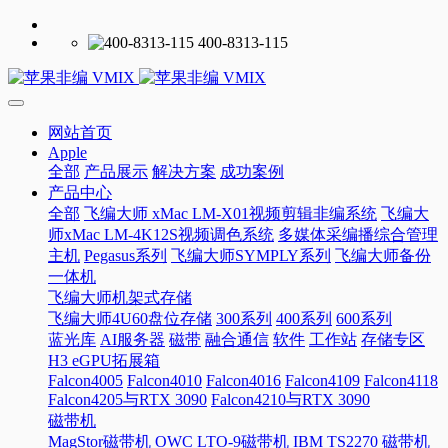
400-8313-115
网站首页
Apple
全部
产品展示
解决方案
成功案例
产品中心
全部
飞编大师 xMac LM-X01视频剪辑非编系统
飞编大
师xMac LM-4K12S视频调色系统
多媒体采编播综合管理
主机
Pegasus系列
飞编大师SYMPLY系列
飞编大师备份
一体机
飞编大师机架式存储
飞编大师4U60盘位存储
300系列
400系列
600系列
蓝光库
AI服务器
磁带
融合通信
软件
工作站
存储专区
H3 eGPU拓展箱
Falcon4005
Falcon4010
Falcon4016
Falcon4109
Falcon4118
Falcon4205与RTX 3090
Falcon4210与RTX 3090
磁带机
MagStor磁带机
OWC LTO-9磁带机
IBM TS2270 磁带机