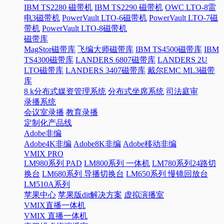
IBM TS2280 磁带机
IBM TS2290 磁带机
OWC LTO-8雷
电3磁带机
PowerVault LTO-6磁带机
PowerVault LTO-7磁
带机
PowerVault LTO-8磁带机
磁带库
MagStor磁带库
飞编大师磁带库
IBM TS4500磁带库
IBM
TS4300磁带库
LANDERS 6807磁带库
LANDERS 2U
LTO磁带库
LANDERS 3407磁带库
戴尔EMC ML3磁带
库
8 k分布式媒资管理系统
分布式坐席系统
司法庭审
录播系统
会议室录播
教育录播
定制化产品线
Adobe非编
Adobe4K非编
Adobe8K非编
Adobe移动非编
VMIX PRO
LM980系列 PAD
LM800系列 一体机
LM780系列24路切
换台
LM680系列 导播切换台
LM650系列 慢镜回放台
LM510A系列
苹果中心
苹果版dit解决方案
虚拟演播室
VMIX直播一体机
VMIX 直播一体机