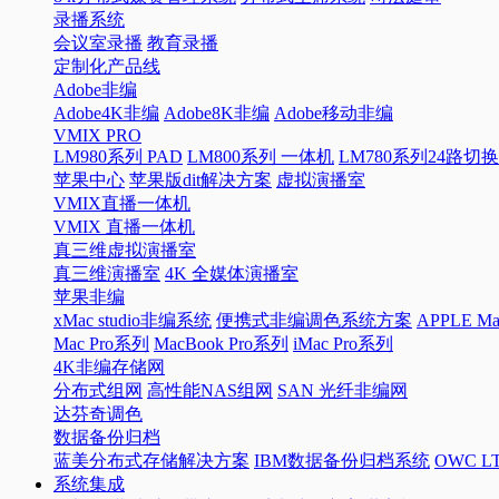
录播系统
会议室录播
教育录播
定制化产品线
Adobe非编
Adobe4K非编
Adobe8K非编
Adobe移动非编
VMIX PRO
LM980系列 PAD
LM800系列 一体机
LM780系列24路切
苹果中心
苹果版dit解决方案
虚拟演播室
VMIX直播一体机
VMIX 直播一体机
真三维虚拟演播室
真三维演播室
4K 全媒体演播室
苹果非编
xMac studio非编系统
便携式非编调色系统方案
APPLE 
Mac Pro系列
MacBook Pro系列
iMac Pro系列
4K非编存储网
分布式组网
高性能NAS组网
SAN 光纤非编网
达芬奇调色
数据备份归档
蓝美分布式存储解决方案
IBM数据备份归档系统
OWC 
系统集成