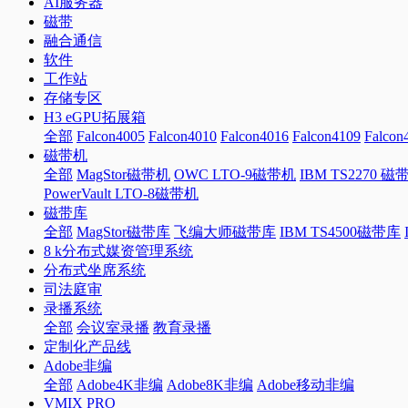
AI服务器
磁带
融合通信
软件
工作站
存储专区
H3 eGPU拓展箱
全部
Falcon4005
Falcon4010
Falcon4016
Falcon4109
Falcon
磁带机
全部
MagStor磁带机
OWC LTO-9磁带机
IBM TS2270 磁
PowerVault LTO-8磁带机
磁带库
全部
MagStor磁带库
飞编大师磁带库
IBM TS4500磁带库
8 k分布式媒资管理系统
分布式坐席系统
司法庭审
录播系统
全部
会议室录播
教育录播
定制化产品线
Adobe非编
全部
Adobe4K非编
Adobe8K非编
Adobe移动非编
VMIX PRO