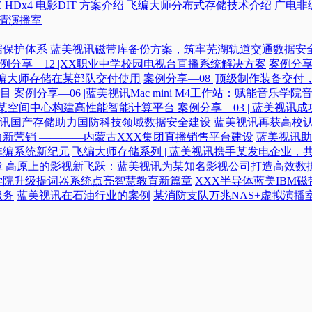
 HDx4 电影DIT 方案介绍
飞编大师分布式存储技术介绍
广电非
高清演播室
据保护体系
蓝美视讯磁带库备份方案，筑牢芜湖轨道交通数据安
例分享—12 |XX职业中学校园电视台直播系统解决方案
案例分享
|飞编大师存储在某部队交付使用
案例分享—08 |顶级制作装备交
目
案例分享—06 |蓝美视讯Mac mini M4工作站：赋能音乐学
力某空间中心构建高性能智能计算平台​
案例分享—03 | 蓝美视
蓝美视讯国产存储助力国防科技领域数据安全建设
蓝美视讯再获高校认
新营销 ————内蒙古XXX集团直播销售平台建设
蓝美视讯助
非编系统新纪元
飞编大师存储系列 | 蓝美视讯携手某发电企业，
障
高原上的影视新飞跃：蓝美视讯为某知名影视公司打造高效数
学院升级提词器系统点亮智慧教育新篇章
XXX半导体蓝美IBM
服务
蓝美视讯在石油行业的案例
某消防支队万兆NAS+虚拟演播