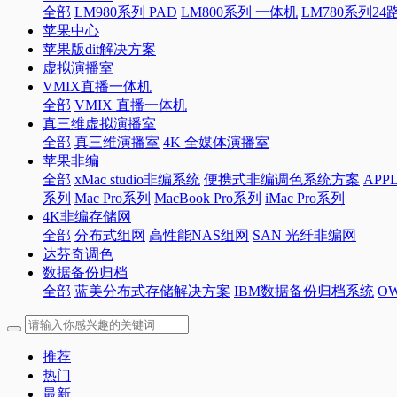
全部
LM980系列 PAD
LM800系列 一体机
LM780系列2
苹果中心
苹果版dit解决方案
虚拟演播室
VMIX直播一体机
全部
VMIX 直播一体机
真三维虚拟演播室
全部
真三维演播室
4K 全媒体演播室
苹果非编
全部
xMac studio非编系统
便携式非编调色系统方案
APP
系列
Mac Pro系列
MacBook Pro系列
iMac Pro系列
4K非编存储网
全部
分布式组网
高性能NAS组网
SAN 光纤非编网
达芬奇调色
数据备份归档
全部
蓝美分布式存储解决方案
IBM数据备份归档系统
O
推荐
热门
最新