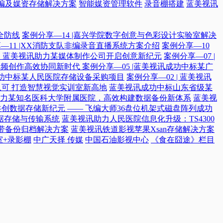
编及媒资存储解决方案
智能媒资管理软件
录音棚搭建
蓝美视讯
全防线
案例分享—14 |嘉兴学院数字创意与色彩设计实验室解决
—11 |XX消防支队非编录音直播系统方案介绍
案例分享—10
付，蓝美视讯助力某媒体制作公司开启创意新纪元
案例分享—07 |
院音频创作高效协同新时代​
案例分享—05 |蓝美视讯成功中标某广
讯成功中标某人民医院存储设备采购项目
案例分享—02 | 蓝美视讯
可 打造智慧视觉实训室新高地
蓝美视讯成功中标山东省级某
力某知名医科大学附属医院，高效构建数据备份新体系
蓝美视
共创数据存储新纪元 —— 飞编大师36盘位机架式磁盘阵列成功
据存储与传输系统
蓝美视讯助力人民医院信息化升级：TS4300
磁带备份归档解决方案
蓝美视讯铁道影视苹果Xsan存储解决方案
室+录影棚
中广天择 传媒
中国石油影视中心
《食在囧途》栏目