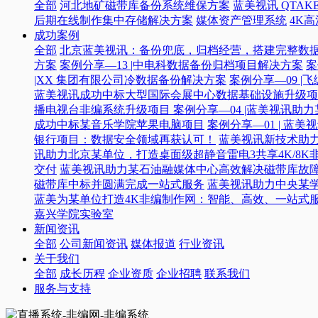
全部
河北地矿磁带库备份系统维保方案
蓝美视讯 QTAKE
后期在线制作集中存储解决方案
媒体资产管理系统
4K
成功案例
全部
北京蓝美视讯：备份兜底，归档经营，搭建完整数
方案
案例分享—13 |中电科数据备份归档项目解决方案
案
|XX 集团有限公司冷数据备份解决方案
案例分享—09 
蓝美视讯成功中标大型国际会展中心数据基础设施升级项
播电视台非编系统升级项目​
案例分享—04 |蓝美视讯助
成功中标某音乐学院苹果电脑项目
案例分享—01 | 
银行项目：数据安全领域再获认可！
蓝美视讯新技术助力
讯助力北京某单位，打造桌面级超静音雷电3共享4K/8K
交付
蓝美视讯助力某石油融媒体中心高效解决磁带库故
磁带库中标并圆满完成一站式服务
蓝美视讯助力中央某
蓝美为某单位打造4K非编制作网：智能、高效、一站式
嘉兴学院实验室
新闻资讯
全部
公司新闻资讯
媒体报道
行业资讯
关于我们
全部
成长历程
企业资质
企业招聘
联系我们
服务与支持