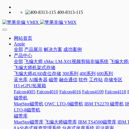
400-8313-115
网站首页
Apple
全部
产品展示
解决方案
成功案例
产品中心
全部
飞编大师 xMac LM-X01视频剪辑非编系统
飞编大师x
飞编大师机架式存储
飞编大师4U60盘位存储
300系列
400系列
600系列
蓝光库
AI服务器
磁带
融合通信
软件
工作站
存储专区
H3 eGPU拓展箱
Falcon4005
Falcon4010
Falcon4016
Falcon4109
Falcon4118
磁带机
MagStor磁带机
OWC LTO-9磁带机
IBM TS2270 磁带机
I
LTO-8磁带机
磁带库
MagStor磁带库
飞编大师磁带库
IBM TS4500磁带库
IBM
8 k分布式媒资管理系统
分布式坐席系统
司法庭审