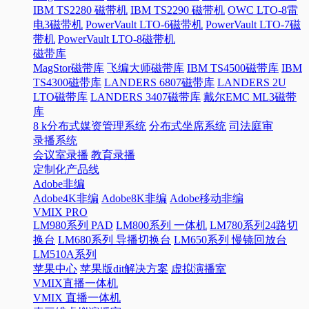
IBM TS2280 磁带机
IBM TS2290 磁带机
OWC LTO-8雷
电3磁带机
PowerVault LTO-6磁带机
PowerVault LTO-7磁
带机
PowerVault LTO-8磁带机
磁带库
MagStor磁带库
飞编大师磁带库
IBM TS4500磁带库
IBM
TS4300磁带库
LANDERS 6807磁带库
LANDERS 2U
LTO磁带库
LANDERS 3407磁带库
戴尔EMC ML3磁带
库
8 k分布式媒资管理系统
分布式坐席系统
司法庭审
录播系统
会议室录播
教育录播
定制化产品线
Adobe非编
Adobe4K非编
Adobe8K非编
Adobe移动非编
VMIX PRO
LM980系列 PAD
LM800系列 一体机
LM780系列24路切
换台
LM680系列 导播切换台
LM650系列 慢镜回放台
LM510A系列
苹果中心
苹果版dit解决方案
虚拟演播室
VMIX直播一体机
VMIX 直播一体机