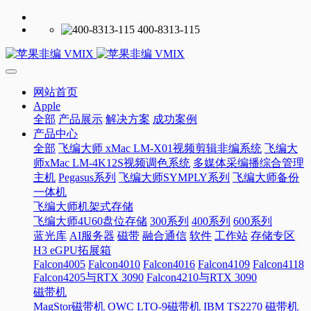
400-8313-115
网站首页
Apple
全部
产品展示
解决方案
成功案例
产品中心
全部
飞编大师 xMac LM-X01视频剪辑非编系统
飞编大
师xMac LM-4K12S视频调色系统
多媒体采编播综合管理
主机
Pegasus系列
飞编大师SYMPLY系列
飞编大师备份
一体机
飞编大师机架式存储
飞编大师4U60盘位存储
300系列
400系列
600系列
蓝光库
AI服务器
磁带
融合通信
软件
工作站
存储专区
H3 eGPU拓展箱
Falcon4005
Falcon4010
Falcon4016
Falcon4109
Falcon4118
Falcon4205与RTX 3090
Falcon4210与RTX 3090
磁带机
MagStor磁带机
OWC LTO-9磁带机
IBM TS2270 磁带机