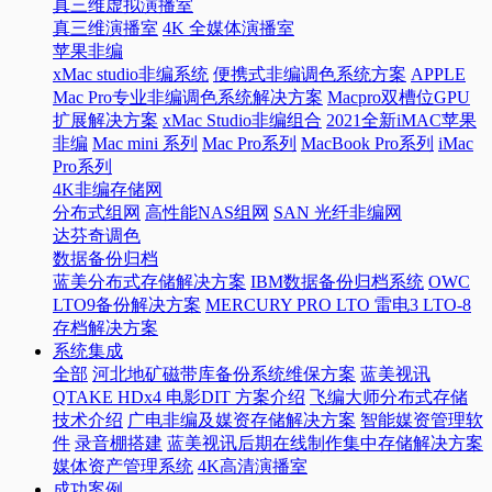
真三维虚拟演播室
真三维演播室
4K 全媒体演播室
苹果非编
xMac studio非编系统
便携式非编调色系统方案
APPLE
Mac Pro专业非编调色系统解决方案
Macpro双槽位GPU
扩展解决方案
xMac Studio非编组合
2021全新iMAC苹果
非编
Mac mini 系列
Mac Pro系列
MacBook Pro系列
iMac
Pro系列
4K非编存储网
分布式组网
高性能NAS组网
SAN 光纤非编网
达芬奇调色
数据备份归档
蓝美分布式存储解决方案
IBM数据备份归档系统
OWC
LTO9备份解决方案
MERCURY PRO LTO 雷电3 LTO-8
存档解决方案
系统集成
全部
河北地矿磁带库备份系统维保方案
蓝美视讯
QTAKE HDx4 电影DIT 方案介绍
飞编大师分布式存储
技术介绍
广电非编及媒资存储解决方案
智能媒资管理软
件
录音棚搭建
蓝美视讯后期在线制作集中存储解决方案
媒体资产管理系统
4K高清演播室
成功案例