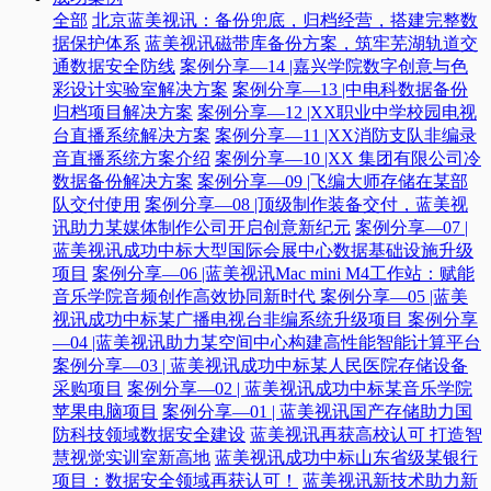
全部
北京蓝美视讯：备份兜底，归档经营，搭建完整数
据保护体系
蓝美视讯磁带库备份方案，筑牢芜湖轨道交
通数据安全防线
案例分享—14 |嘉兴学院数字创意与色
彩设计实验室解决方案
案例分享—13 |中电科数据备份
归档项目解决方案
案例分享—12 |XX职业中学校园电视
台直播系统解决方案
案例分享—11 |XX消防支队非编录
音直播系统方案介绍
案例分享—10 |XX 集团有限公司冷
数据备份解决方案
案例分享—09 |飞编大师存储在某部
队交付使用
案例分享—08 |顶级制作装备交付，蓝美视
讯助力某媒体制作公司开启创意新纪元
案例分享—07 |
蓝美视讯成功中标大型国际会展中心数据基础设施升级
项目
案例分享—06 |蓝美视讯Mac mini M4工作站：赋能
音乐学院音频创作高效协同新时代​
案例分享—05 |蓝美
视讯成功中标某广播电视台非编系统升级项目​
案例分享
—04 |蓝美视讯助力某空间中心构建高性能智能计算平台​
案例分享—03 | 蓝美视讯成功中标某人民医院存储设备
采购项目
案例分享—02 | 蓝美视讯成功中标某音乐学院
苹果电脑项目
案例分享—01 | 蓝美视讯国产存储助力国
防科技领域数据安全建设
蓝美视讯再获高校认可 打造智
慧视觉实训室新高地
蓝美视讯成功中标山东省级某银行
项目：数据安全领域再获认可！
蓝美视讯新技术助力新