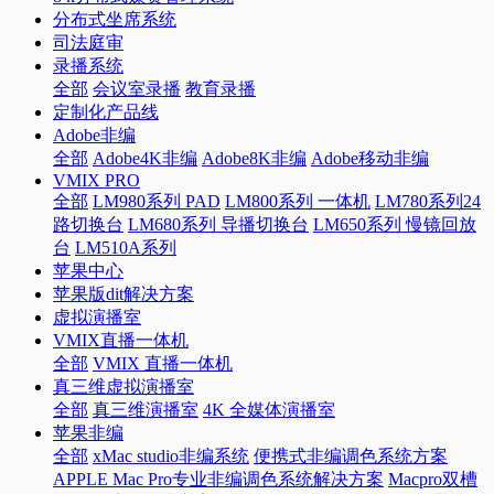
分布式坐席系统
司法庭审
录播系统
全部
会议室录播
教育录播
定制化产品线
Adobe非编
全部
Adobe4K非编
Adobe8K非编
Adobe移动非编
VMIX PRO
全部
LM980系列 PAD
LM800系列 一体机
LM780系列24
路切换台
LM680系列 导播切换台
LM650系列 慢镜回放
台
LM510A系列
苹果中心
苹果版dit解决方案
虚拟演播室
VMIX直播一体机
全部
VMIX 直播一体机
真三维虚拟演播室
全部
真三维演播室
4K 全媒体演播室
苹果非编
全部
xMac studio非编系统
便携式非编调色系统方案
APPLE Mac Pro专业非编调色系统解决方案
Macpro双槽