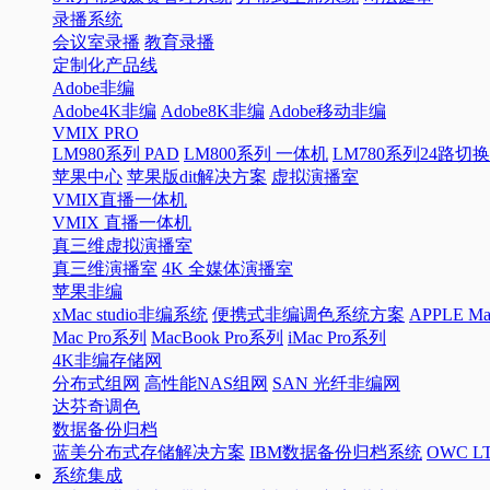
录播系统
会议室录播
教育录播
定制化产品线
Adobe非编
Adobe4K非编
Adobe8K非编
Adobe移动非编
VMIX PRO
LM980系列 PAD
LM800系列 一体机
LM780系列24路切
苹果中心
苹果版dit解决方案
虚拟演播室
VMIX直播一体机
VMIX 直播一体机
真三维虚拟演播室
真三维演播室
4K 全媒体演播室
苹果非编
xMac studio非编系统
便携式非编调色系统方案
APPLE 
Mac Pro系列
MacBook Pro系列
iMac Pro系列
4K非编存储网
分布式组网
高性能NAS组网
SAN 光纤非编网
达芬奇调色
数据备份归档
蓝美分布式存储解决方案
IBM数据备份归档系统
OWC 
系统集成