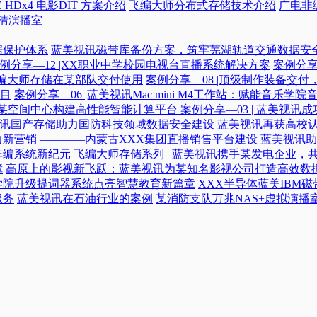
 HDx4 电影DIT 方案介绍
飞编大师分布式存储技术介绍
广电非
高清演播室
据保护体系
蓝美视讯磁带库备份方案，筑牢芜湖轨道交通数据安
例分享—12 |XX职业中学校园电视台直播系统解决方案
案例分享
|飞编大师存储在某部队交付使用
案例分享—08 |顶级制作装备交
目
案例分享—06 |蓝美视讯Mac mini M4工作站：赋能音乐学
力某空间中心构建高性能智能计算平台​
案例分享—03 | 蓝美视
蓝美视讯国产存储助力国防科技领域数据安全建设
蓝美视讯再获高校认
新营销 ————内蒙古XXX集团直播销售平台建设
蓝美视讯助
非编系统新纪元
飞编大师存储系列 | 蓝美视讯携手某发电企业，
障
高原上的影视新飞跃：蓝美视讯为某知名影视公司打造高效数
学院升级提词器系统点亮智慧教育新篇章
XXX半导体蓝美IBM
服务
蓝美视讯在石油行业的案例
某消防支队万兆NAS+虚拟演播