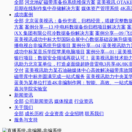
全部
河北地矿磁带库备份系统维保方案
蓝美视讯 QTAKE
后期在线制作集中存储解决方案
媒体资产管理系统
4K
成功案例
全部
北京蓝美视讯：备份兜底，归档经营，搭建完整数
方案
案例分享—13 |中电科数据备份归档项目解决方案
案
|XX 集团有限公司冷数据备份解决方案
案例分享—09 
蓝美视讯成功中标大型国际会展中心数据基础设施升级项
播电视台非编系统升级项目​
案例分享—04 |蓝美视讯助
成功中标某音乐学院苹果电脑项目
案例分享—01 | 
银行项目：数据安全领域再获认可！
蓝美视讯新技术助力
讯助力北京某单位，打造桌面级超静音雷电3共享4K/8K
交付
蓝美视讯助力某石油融媒体中心高效解决磁带库故
磁带库中标并圆满完成一站式服务
蓝美视讯助力中央某
蓝美为某单位打造4K非编制作网：智能、高效、一站式
嘉兴学院实验室
新闻资讯
全部
公司新闻资讯
媒体报道
行业资讯
关于我们
全部
成长历程
企业资质
企业招聘
联系我们
服务与支持