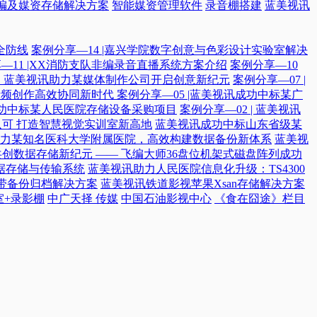
编及媒资存储解决方案
智能媒资管理软件
录音棚搭建
蓝美视讯
全防线
案例分享—14 |嘉兴学院数字创意与色彩设计实验室解决
—11 |XX消防支队非编录音直播系统方案介绍
案例分享—10
付，蓝美视讯助力某媒体制作公司开启创意新纪元
案例分享—07 |
院音频创作高效协同新时代​
案例分享—05 |蓝美视讯成功中标某广
讯成功中标某人民医院存储设备采购项目
案例分享—02 | 蓝美视讯
可 打造智慧视觉实训室新高地
蓝美视讯成功中标山东省级某
力某知名医科大学附属医院，高效构建数据备份新体系
蓝美视
共创数据存储新纪元 —— 飞编大师36盘位机架式磁盘阵列成功
据存储与传输系统
蓝美视讯助力人民医院信息化升级：TS4300
磁带备份归档解决方案
蓝美视讯铁道影视苹果Xsan存储解决方案
室+录影棚
中广天择 传媒
中国石油影视中心
《食在囧途》栏目