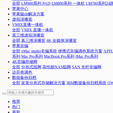
全部
LM980系列 PAD
LM800系列 一体机
LM780系列2
苹果中心
苹果版dit解决方案
虚拟演播室
VMIX直播一体机
全部
VMIX 直播一体机
真三维虚拟演播室
全部
真三维演播室
4K 全媒体演播室
苹果非编
全部
xMac studio非编系统
便携式非编调色系统方案
APP
系列
Mac Pro系列
MacBook Pro系列
iMac Pro系列
4K非编存储网
全部
分布式组网
高性能NAS组网
SAN 光纤非编网
达芬奇调色
数据备份归档
全部
蓝美分布式存储解决方案
IBM数据备份归档系统
O
推荐
热门
最新