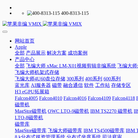
400-8313-115
网站首页
Apple
全部
产品展示
解决方案
成功案例
产品中心
全部
飞编大师 xMac LM-X01视频剪辑非编系统
飞编大师x
飞编大师机架式存储
飞编大师4U60盘位存储
300系列
400系列
600系列
蓝光库
AI服务器
磁带
融合通信
软件
工作站
存储专区
H3 eGPU拓展箱
Falcon4005
Falcon4010
Falcon4016
Falcon4109
Falcon4118
磁带机
MagStor磁带机
OWC LTO-9磁带机
IBM TS2270 磁带机
I
LTO-8磁带机
磁带库
MagStor磁带库
飞编大师磁带库
IBM TS4500磁带库
IBM
8 k分布式媒资管理系统
分布式坐席系统
司法庭审