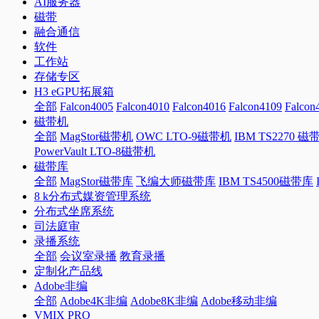
AI服务器
磁带
融合通信
软件
工作站
存储专区
H3 eGPU拓展箱
全部
Falcon4005
Falcon4010
Falcon4016
Falcon4109
Falcon
磁带机
全部
MagStor磁带机
OWC LTO-9磁带机
IBM TS2270 磁
PowerVault LTO-8磁带机
磁带库
全部
MagStor磁带库
飞编大师磁带库
IBM TS4500磁带库
8 k分布式媒资管理系统
分布式坐席系统
司法庭审
录播系统
全部
会议室录播
教育录播
定制化产品线
Adobe非编
全部
Adobe4K非编
Adobe8K非编
Adobe移动非编
VMIX PRO