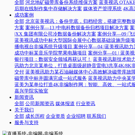
全部
河北地矿磁带库备份系统维保方案
蓝美视讯 QTAKE
后期在线制作集中存储解决方案
媒体资产管理系统
4K
成功案例
全部
北京蓝美视讯：备份兜底，归档经营，搭建完整数
方案
案例分享—13 |中电科数据备份归档项目解决方案
案
|XX 集团有限公司冷数据备份解决方案
案例分享—09 
蓝美视讯成功中标大型国际会展中心数据基础设施升级项
播电视台非编系统升级项目​
案例分享—04 |蓝美视讯助
成功中标某音乐学院苹果电脑项目
案例分享—01 | 
银行项目：数据安全领域再获认可！
蓝美视讯新技术助力
讯助力北京某单位，打造桌面级超静音雷电3共享4K/8K
交付
蓝美视讯助力某石油融媒体中心高效解决磁带库故
磁带库中标并圆满完成一站式服务
蓝美视讯助力中央某
蓝美为某单位打造4K非编制作网：智能、高效、一站式
嘉兴学院实验室
新闻资讯
全部
公司新闻资讯
媒体报道
行业资讯
关于我们
全部
成长历程
企业资质
企业招聘
联系我们
服务与支持