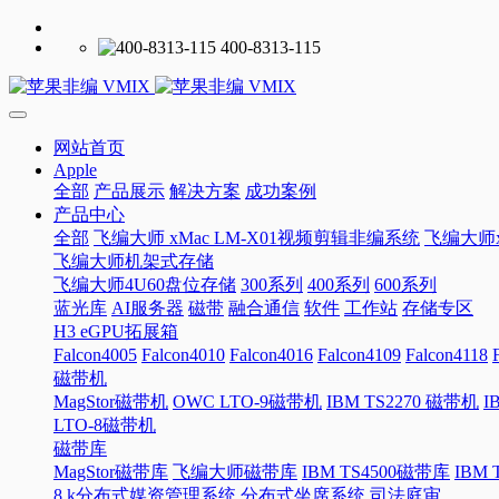
400-8313-115
网站首页
Apple
全部
产品展示
解决方案
成功案例
产品中心
全部
飞编大师 xMac LM-X01视频剪辑非编系统
飞编大师x
飞编大师机架式存储
飞编大师4U60盘位存储
300系列
400系列
600系列
蓝光库
AI服务器
磁带
融合通信
软件
工作站
存储专区
H3 eGPU拓展箱
Falcon4005
Falcon4010
Falcon4016
Falcon4109
Falcon4118
磁带机
MagStor磁带机
OWC LTO-9磁带机
IBM TS2270 磁带机
I
LTO-8磁带机
磁带库
MagStor磁带库
飞编大师磁带库
IBM TS4500磁带库
IBM
8 k分布式媒资管理系统
分布式坐席系统
司法庭审