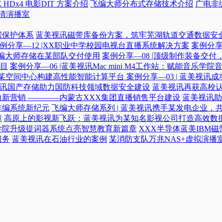
 HDx4 电影DIT 方案介绍
飞编大师分布式存储技术介绍
广电非
高清演播室
据保护体系
蓝美视讯磁带库备份方案，筑牢芜湖轨道交通数据安
例分享—12 |XX职业中学校园电视台直播系统解决方案
案例分享
|飞编大师存储在某部队交付使用
案例分享—08 |顶级制作装备交
目
案例分享—06 |蓝美视讯Mac mini M4工作站：赋能音乐学
力某空间中心构建高性能智能计算平台​
案例分享—03 | 蓝美视
蓝美视讯国产存储助力国防科技领域数据安全建设
蓝美视讯再获高校认
新营销 ————内蒙古XXX集团直播销售平台建设
蓝美视讯助
非编系统新纪元
飞编大师存储系列 | 蓝美视讯携手某发电企业，
障
高原上的影视新飞跃：蓝美视讯为某知名影视公司打造高效数
学院升级提词器系统点亮智慧教育新篇章
XXX半导体蓝美IBM
服务
蓝美视讯在石油行业的案例
某消防支队万兆NAS+虚拟演播