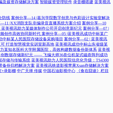
编及媒资存储解决方案
智能媒资管理软件
录音棚搭建
蓝美视讯
全防线
案例分享—14 |嘉兴学院数字创意与色彩设计实验室解决
—11 |XX消防支队非编录音直播系统方案介绍
案例分享—10
付，蓝美视讯助力某媒体制作公司开启创意新纪元
案例分享—07 |
院音频创作高效协同新时代​
案例分享—05 |蓝美视讯成功中标某广
讯成功中标某人民医院存储设备采购项目
案例分享—02 | 蓝美视讯
可 打造智慧视觉实训室新高地
蓝美视讯成功中标山东省级某
力某知名医科大学附属医院，高效构建数据备份新体系
蓝美视
共创数据存储新纪元 —— 飞编大师36盘位机架式磁盘阵列成功
据存储与传输系统
蓝美视讯助力人民医院信息化升级：TS4300
磁带备份归档解决方案
蓝美视讯铁道影视苹果Xsan存储解决方案
室+录影棚
中广天择 传媒
中国石油影视中心
《食在囧途》栏目