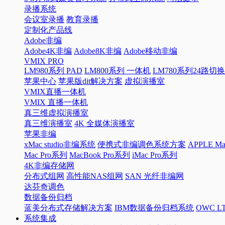
录播系统
会议室录播
教育录播
定制化产品线
Adobe非编
Adobe4K非编
Adobe8K非编
Adobe移动非编
VMIX PRO
LM980系列 PAD
LM800系列 一体机
LM780系列24路切
苹果中心
苹果版dit解决方案
虚拟演播室
VMIX直播一体机
VMIX 直播一体机
真三维虚拟演播室
真三维演播室
4K 全媒体演播室
苹果非编
xMac studio非编系统
便携式非编调色系统方案
APPLE 
Mac Pro系列
MacBook Pro系列
iMac Pro系列
4K非编存储网
分布式组网
高性能NAS组网
SAN 光纤非编网
达芬奇调色
数据备份归档
蓝美分布式存储解决方案
IBM数据备份归档系统
OWC 
系统集成