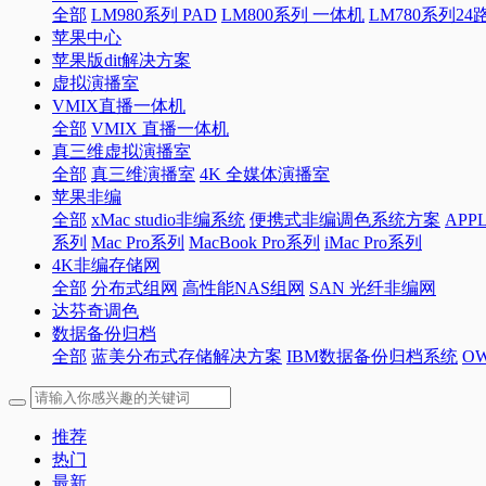
全部
LM980系列 PAD
LM800系列 一体机
LM780系列2
苹果中心
苹果版dit解决方案
虚拟演播室
VMIX直播一体机
全部
VMIX 直播一体机
真三维虚拟演播室
全部
真三维演播室
4K 全媒体演播室
苹果非编
全部
xMac studio非编系统
便携式非编调色系统方案
APP
系列
Mac Pro系列
MacBook Pro系列
iMac Pro系列
4K非编存储网
全部
分布式组网
高性能NAS组网
SAN 光纤非编网
达芬奇调色
数据备份归档
全部
蓝美分布式存储解决方案
IBM数据备份归档系统
O
推荐
热门
最新