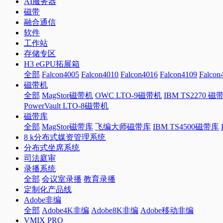
AI服务器
磁带
融合通信
软件
工作站
存储专区
H3 eGPU拓展箱
全部
Falcon4005
Falcon4010
Falcon4016
Falcon4109
Falcon
磁带机
全部
MagStor磁带机
OWC LTO-9磁带机
IBM TS2270 磁
PowerVault LTO-8磁带机
磁带库
全部
MagStor磁带库
飞编大师磁带库
IBM TS4500磁带库
8 k分布式媒资管理系统
分布式坐席系统
司法庭审
录播系统
全部
会议室录播
教育录播
定制化产品线
Adobe非编
全部
Adobe4K非编
Adobe8K非编
Adobe移动非编
VMIX PRO