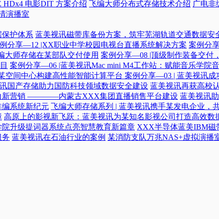
 HDx4 电影DIT 方案介绍
飞编大师分布式存储技术介绍
广电非
高清演播室
据保护体系
蓝美视讯磁带库备份方案，筑牢芜湖轨道交通数据安
例分享—12 |XX职业中学校园电视台直播系统解决方案
案例分享
|飞编大师存储在某部队交付使用
案例分享—08 |顶级制作装备交
目
案例分享—06 |蓝美视讯Mac mini M4工作站：赋能音乐学
力某空间中心构建高性能智能计算平台​
案例分享—03 | 蓝美视
蓝美视讯国产存储助力国防科技领域数据安全建设
蓝美视讯再获高校认
新营销 ————内蒙古XXX集团直播销售平台建设
蓝美视讯助
非编系统新纪元
飞编大师存储系列 | 蓝美视讯携手某发电企业，
障
高原上的影视新飞跃：蓝美视讯为某知名影视公司打造高效数
学院升级提词器系统点亮智慧教育新篇章
XXX半导体蓝美IBM
服务
蓝美视讯在石油行业的案例
某消防支队万兆NAS+虚拟演播