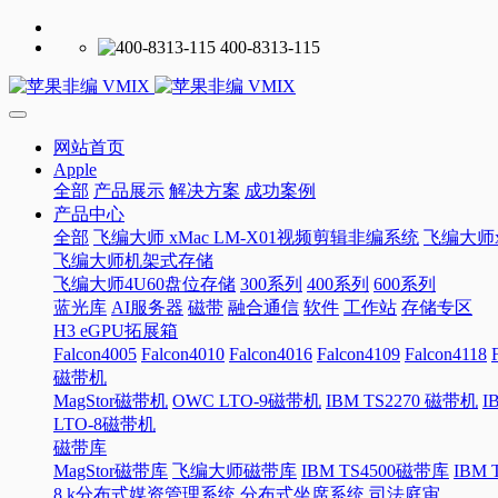
400-8313-115
网站首页
Apple
全部
产品展示
解决方案
成功案例
产品中心
全部
飞编大师 xMac LM-X01视频剪辑非编系统
飞编大师x
飞编大师机架式存储
飞编大师4U60盘位存储
300系列
400系列
600系列
蓝光库
AI服务器
磁带
融合通信
软件
工作站
存储专区
H3 eGPU拓展箱
Falcon4005
Falcon4010
Falcon4016
Falcon4109
Falcon4118
磁带机
MagStor磁带机
OWC LTO-9磁带机
IBM TS2270 磁带机
I
LTO-8磁带机
磁带库
MagStor磁带库
飞编大师磁带库
IBM TS4500磁带库
IBM
8 k分布式媒资管理系统
分布式坐席系统
司法庭审