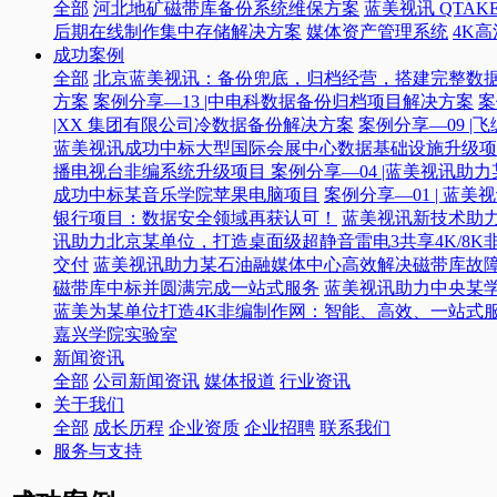
全部
河北地矿磁带库备份系统维保方案
蓝美视讯 QTAKE
后期在线制作集中存储解决方案
媒体资产管理系统
4K
成功案例
全部
北京蓝美视讯：备份兜底，归档经营，搭建完整数
方案
案例分享—13 |中电科数据备份归档项目解决方案
案
|XX 集团有限公司冷数据备份解决方案
案例分享—09 
蓝美视讯成功中标大型国际会展中心数据基础设施升级项
播电视台非编系统升级项目​
案例分享—04 |蓝美视讯助
成功中标某音乐学院苹果电脑项目
案例分享—01 | 
银行项目：数据安全领域再获认可！
蓝美视讯新技术助力
讯助力北京某单位，打造桌面级超静音雷电3共享4K/8K
交付
蓝美视讯助力某石油融媒体中心高效解决磁带库故
磁带库中标并圆满完成一站式服务
蓝美视讯助力中央某
蓝美为某单位打造4K非编制作网：智能、高效、一站式
嘉兴学院实验室
新闻资讯
全部
公司新闻资讯
媒体报道
行业资讯
关于我们
全部
成长历程
企业资质
企业招聘
联系我们
服务与支持