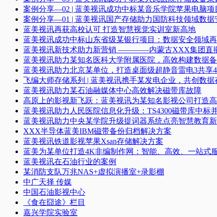
案例分享—02 | 蓝美视讯成功中标某音乐学院苹果电脑项
案例分享—01 | 蓝美视讯国产存储助力国防科技领域数
蓝美视讯再获高校认可 打造智慧视觉实训室新高地
蓝美视讯成功中标山东省级某银行项目：数据安全领域再
蓝美视讯新技术助力新营销 ————内蒙古XXX集团直
蓝美视讯助力某知名医科大学附属医院，高效构建数据备
蓝美视讯助力北京某单位，打造桌面级超静音雷电3共享4K
飞编大师存储系列 | 蓝美视讯携手某发电企业，共创数据
蓝美视讯助力某石油融媒体中心高效解决磁带库故障
高原上的影视新飞跃：蓝美视讯为某知名影视公司打造高
蓝美视讯助力人民医院信息化升级：TS4300磁带库中标
蓝美视讯助力中央某学院升级提词器系统点亮智慧教育新
XXX半导体蓝美IBM磁带备份归档解决方案
蓝美视讯铁道影视苹果Xsan存储解决方案
蓝美为某单位打造4K非编制作网：智能、高效、一站式
蓝美视讯在石油行业的案例
某消防支队万兆NAS+虚拟演播室+录影棚
中广天择 传媒
中国石油影视中心
《食在囧途》栏目
嘉兴学院实验室