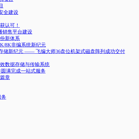
目
据安全建设
获认可！
播销售平台建设
份新体系
/8K非编系统新纪元
存储新纪元 —— 飞编大师36盘位机架式磁盘阵列成功交付
效数据存储与传输系统
并圆满完成一站式服务
篇章
服务