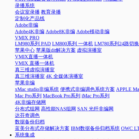
录播系统
会议室录播
教育录播
定制化产品线
Adobe非编
Adobe4K非编
Adobe8K非编
Adobe移动非编
VMIX PRO
LM980系列 PAD
LM800系列 一体机
LM780系列24路切
苹果中心
苹果版dit解决方案
虚拟演播室
VMIX直播一体机
VMIX 直播一体机
真三维虚拟演播室
真三维演播室
4K 全媒体演播室
苹果非编
xMac studio非编系统
便携式非编调色系统方案
APPLE 
Mac Pro系列
MacBook Pro系列
iMac Pro系列
4K非编存储网
分布式组网
高性能NAS组网
SAN 光纤非编网
达芬奇调色
数据备份归档
蓝美分布式存储解决方案
IBM数据备份归档系统
OWC 
系统集成