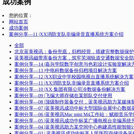
成功案例
您的位置：
网站首页
成功案例
案例分享—11 |XX消防支队非编录音直播系统方案介绍
全部
北京蓝美视讯：备份兜底，归档经营，搭建完整数据保护
蓝美视讯磁带库备份方案，筑牢芜湖轨道交通数据安全防
案例分享—14 |嘉兴学院数字创意与色彩设计实验室解决
案例分享—13 |中电科数据备份归档项目解决方案
案例分享—12 |XX职业中学校园电视台直播系统解决方案
案例分享—11 |XX消防支队非编录音直播系统方案介绍
案例分享—10 |XX 集团有限公司冷数据备份解决方案
案例分享—09 |飞编大师存储在某部队交付使用
案例分享—08 |顶级制作装备交付，蓝美视讯助力某媒
案例分享—07 |蓝美视讯成功中标大型国际会展中心数
案例分享—06 |蓝美视讯Mac mini M4工作站：赋能音
案例分享—05 |蓝美视讯成功中标某广播电视台非编系统升
案例分享—04 |蓝美视讯助力某空间中心构建高性能智能计
案例分享—03 | 蓝美视讯成功中标某人民医院存储设备