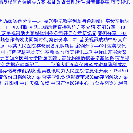
编及媒资存储解决方案
智能媒资管理软件
录音棚搭建
蓝美视讯
全防线
案例分享—14 |嘉兴学院数字创意与色彩设计实验室解决
—11 |XX消防支队非编录音直播系统方案介绍
案例分享—10
付，蓝美视讯助力某媒体制作公司开启创意新纪元
案例分享—07 |
院音频创作高效协同新时代​
案例分享—05 |蓝美视讯成功中标某广
讯成功中标某人民医院存储设备采购项目
案例分享—02 | 蓝美视讯
可 打造智慧视觉实训室新高地
蓝美视讯成功中标山东省级某
力某知名医科大学附属医院，高效构建数据备份新体系
蓝美视
共创数据存储新纪元 —— 飞编大师36盘位机架式磁盘阵列成功
据存储与传输系统
蓝美视讯助力人民医院信息化升级：TS4300
磁带备份归档解决方案
蓝美视讯铁道影视苹果Xsan存储解决方案
室+录影棚
中广天择 传媒
中国石油影视中心
《食在囧途》栏目