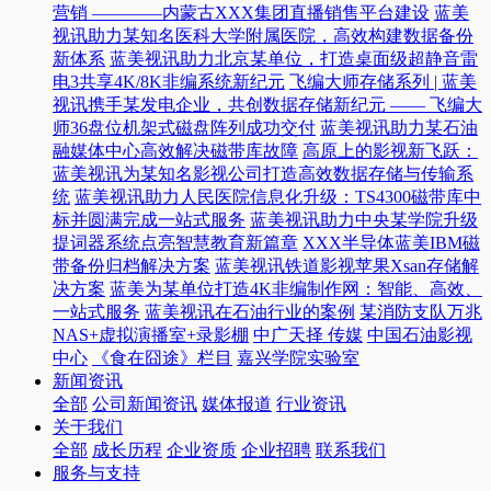
营销 ————内蒙古XXX集团直播销售平台建设
蓝美
视讯助力某知名医科大学附属医院，高效构建数据备份
新体系
蓝美视讯助力北京某单位，打造桌面级超静音雷
电3共享4K/8K非编系统新纪元
飞编大师存储系列 | 蓝美
视讯携手某发电企业，共创数据存储新纪元 —— 飞编大
师36盘位机架式磁盘阵列成功交付
蓝美视讯助力某石油
融媒体中心高效解决磁带库故障
高原上的影视新飞跃：
蓝美视讯为某知名影视公司打造高效数据存储与传输系
统
蓝美视讯助力人民医院信息化升级：TS4300磁带库中
标并圆满完成一站式服务
蓝美视讯助力中央某学院升级
提词器系统点亮智慧教育新篇章
XXX半导体蓝美IBM磁
带备份归档解决方案
蓝美视讯铁道影视苹果Xsan存储解
决方案
蓝美为某单位打造4K非编制作网：智能、高效、
一站式服务
蓝美视讯在石油行业的案例
某消防支队万兆
NAS+虚拟演播室+录影棚
中广天择 传媒
中国石油影视
中心
《食在囧途》栏目
嘉兴学院实验室
新闻资讯
全部
公司新闻资讯
媒体报道
行业资讯
关于我们
全部
成长历程
企业资质
企业招聘
联系我们
服务与支持