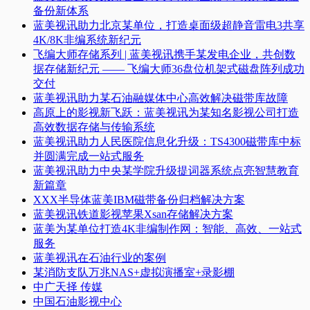
备份新体系
蓝美视讯助力北京某单位，打造桌面级超静音雷电3共享
4K/8K非编系统新纪元
飞编大师存储系列 | 蓝美视讯携手某发电企业，共创数
据存储新纪元 —— 飞编大师36盘位机架式磁盘阵列成功
交付
蓝美视讯助力某石油融媒体中心高效解决磁带库故障
高原上的影视新飞跃：蓝美视讯为某知名影视公司打造
高效数据存储与传输系统
蓝美视讯助力人民医院信息化升级：TS4300磁带库中标
并圆满完成一站式服务
蓝美视讯助力中央某学院升级提词器系统点亮智慧教育
新篇章
XXX半导体蓝美IBM磁带备份归档解决方案
蓝美视讯铁道影视苹果Xsan存储解决方案
蓝美为某单位打造4K非编制作网：智能、高效、一站式
服务
蓝美视讯在石油行业的案例
某消防支队万兆NAS+虚拟演播室+录影棚
中广天择 传媒
中国石油影视中心