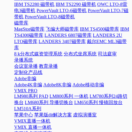
IBM TS2280 磁带机
IBM TS2290 磁带机
OWC LTO-8雷
电3磁带机
PowerVault LTO-6磁带机
PowerVault LTO-7磁
带机
PowerVault LTO-8磁带机
磁带库
MagStor磁带库
飞编大师磁带库
IBM TS4500磁带库
IBM
TS4300磁带库
LANDERS 6807磁带库
LANDERS 2U
LTO磁带库
LANDERS 3407磁带库
戴尔EMC ML3磁带
库
8 k分布式媒资管理系统
分布式坐席系统
司法庭审
录播系统
会议室录播
教育录播
定制化产品线
Adobe非编
Adobe4K非编
Adobe8K非编
Adobe移动非编
VMIX PRO
LM980系列 PAD
LM800系列 一体机
LM780系列24路切
换台
LM680系列 导播切换台
LM650系列 慢镜回放台
LM510A系列
苹果中心
苹果版dit解决方案
虚拟演播室
VMIX直播一体机
VMIX 直播一体机