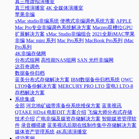
真三维虚拟演播室
真三维演播室
4K 全媒体演播室
苹果非编
xMac studio非编系统
便携式非编调色系统方案
APPLE
Mac Pro专业非编调色系统解决方案
Macpro双槽位GPU
扩展解决方案
xMac Studio非编组合
2021全新iMAC苹果
非编
Mac mini 系列
Mac Pro系列
MacBook Pro系列
iMac
Pro系列
4K非编存储网
分布式组网
高性能NAS组网
SAN 光纤非编网
达芬奇调色
数据备份归档
蓝美分布式存储解决方案
IBM数据备份归档系统
OWC
LTO9备份解决方案
MERCURY PRO LTO 雷电3 LTO-8
存档解决方案
系统集成
全部
河北地矿磁带库备份系统维保方案
蓝美视讯
QTAKE HDx4 电影DIT 方案介绍
飞编大师分布式存储
技术介绍
广电非编及媒资存储解决方案
智能媒资管理软
件
录音棚搭建
蓝美视讯后期在线制作集中存储解决方案
媒体资产管理系统
4K高清演播室
成功案例