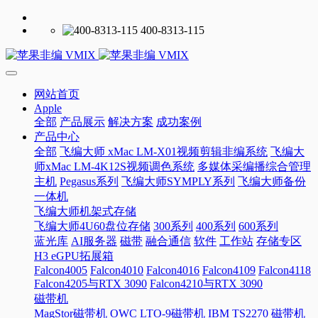
400-8313-115
网站首页
Apple
全部
产品展示
解决方案
成功案例
产品中心
全部
飞编大师 xMac LM-X01视频剪辑非编系统
飞编大
师xMac LM-4K12S视频调色系统
多媒体采编播综合管理
主机
Pegasus系列
飞编大师SYMPLY系列
飞编大师备份
一体机
飞编大师机架式存储
飞编大师4U60盘位存储
300系列
400系列
600系列
蓝光库
AI服务器
磁带
融合通信
软件
工作站
存储专区
H3 eGPU拓展箱
Falcon4005
Falcon4010
Falcon4016
Falcon4109
Falcon4118
Falcon4205与RTX 3090
Falcon4210与RTX 3090
磁带机
MagStor磁带机
OWC LTO-9磁带机
IBM TS2270 磁带机