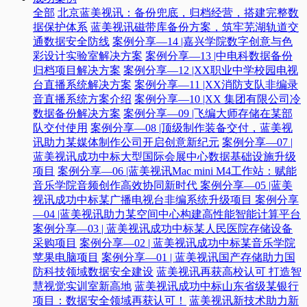
全部
北京蓝美视讯：备份兜底，归档经营，搭建完整数
据保护体系
蓝美视讯磁带库备份方案，筑牢芜湖轨道交
通数据安全防线
案例分享—14 |嘉兴学院数字创意与色
彩设计实验室解决方案
案例分享—13 |中电科数据备份
归档项目解决方案
案例分享—12 |XX职业中学校园电视
台直播系统解决方案
案例分享—11 |XX消防支队非编录
音直播系统方案介绍
案例分享—10 |XX 集团有限公司冷
数据备份解决方案
案例分享—09 |飞编大师存储在某部
队交付使用
案例分享—08 |顶级制作装备交付，蓝美视
讯助力某媒体制作公司开启创意新纪元
案例分享—07 |
蓝美视讯成功中标大型国际会展中心数据基础设施升级
项目
案例分享—06 |蓝美视讯Mac mini M4工作站：赋能
音乐学院音频创作高效协同新时代​
案例分享—05 |蓝美
视讯成功中标某广播电视台非编系统升级项目​
案例分享
—04 |蓝美视讯助力某空间中心构建高性能智能计算平台​
案例分享—03 | 蓝美视讯成功中标某人民医院存储设备
采购项目
案例分享—02 | 蓝美视讯成功中标某音乐学院
苹果电脑项目
案例分享—01 | 蓝美视讯国产存储助力国
防科技领域数据安全建设
蓝美视讯再获高校认可 打造智
慧视觉实训室新高地
蓝美视讯成功中标山东省级某银行
项目：数据安全领域再获认可！
蓝美视讯新技术助力新