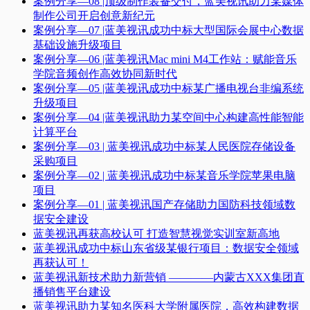
案例分享—08 |顶级制作装备交付，蓝美视讯助力某媒体
制作公司开启创意新纪元
案例分享—07 |蓝美视讯成功中标大型国际会展中心数据
基础设施升级项目
案例分享—06 |蓝美视讯Mac mini M4工作站：赋能音乐
学院音频创作高效协同新时代​
案例分享—05 |蓝美视讯成功中标某广播电视台非编系统
升级项目​
案例分享—04 |蓝美视讯助力某空间中心构建高性能智能
计算平台​
案例分享—03 | 蓝美视讯成功中标某人民医院存储设备
采购项目
案例分享—02 | 蓝美视讯成功中标某音乐学院苹果电脑
项目
案例分享—01 | 蓝美视讯国产存储助力国防科技领域数
据安全建设
蓝美视讯再获高校认可 打造智慧视觉实训室新高地
蓝美视讯成功中标山东省级某银行项目：数据安全领域
再获认可！
蓝美视讯新技术助力新营销 ————内蒙古XXX集团直
播销售平台建设
蓝美视讯助力某知名医科大学附属医院，高效构建数据