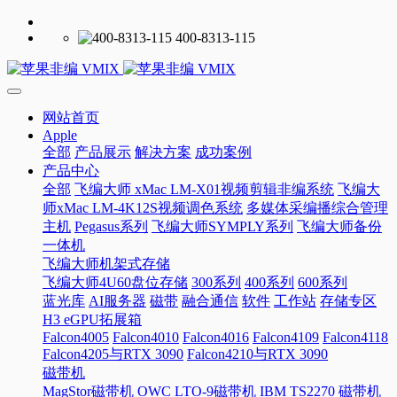
400-8313-115
网站首页
Apple
全部
产品展示
解决方案
成功案例
产品中心
全部
飞编大师 xMac LM-X01视频剪辑非编系统
飞编大
师xMac LM-4K12S视频调色系统
多媒体采编播综合管理
主机
Pegasus系列
飞编大师SYMPLY系列
飞编大师备份
一体机
飞编大师机架式存储
飞编大师4U60盘位存储
300系列
400系列
600系列
蓝光库
AI服务器
磁带
融合通信
软件
工作站
存储专区
H3 eGPU拓展箱
Falcon4005
Falcon4010
Falcon4016
Falcon4109
Falcon4118
Falcon4205与RTX 3090
Falcon4210与RTX 3090
磁带机
MagStor磁带机
OWC LTO-9磁带机
IBM TS2270 磁带机