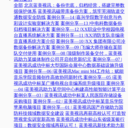
全部
北京蓝美视讯：备份兜底，归档经营，搭建完整数
据保护体系
蓝美视讯磁带库备份方案，筑牢芜湖轨道交
通数据安全防线
案例分享—14 |嘉兴学院数字创意与色
彩设计实验室解决方案
案例分享—13 |中电科数据备份
归档项目解决方案
案例分享—12 |XX职业中学校园电视
台直播系统解决方案
案例分享—11 |XX消防支队非编录
音直播系统方案介绍
案例分享—10 |XX 集团有限公司冷
数据备份解决方案
案例分享—09 |飞编大师存储在某部
队交付使用
案例分享—08 |顶级制作装备交付，蓝美视
讯助力某媒体制作公司开启创意新纪元
案例分享—07 |
蓝美视讯成功中标大型国际会展中心数据基础设施升级
项目
案例分享—06 |蓝美视讯Mac mini M4工作站：赋能
音乐学院音频创作高效协同新时代​
案例分享—05 |蓝美
视讯成功中标某广播电视台非编系统升级项目​
案例分享
—04 |蓝美视讯助力某空间中心构建高性能智能计算平台​
案例分享—03 | 蓝美视讯成功中标某人民医院存储设备
采购项目
案例分享—02 | 蓝美视讯成功中标某音乐学院
苹果电脑项目
案例分享—01 | 蓝美视讯国产存储助力国
防科技领域数据安全建设
蓝美视讯再获高校认可 打造智
慧视觉实训室新高地
蓝美视讯成功中标山东省级某银行
项目：数据安全领域再获认可！
蓝美视讯新技术助力新