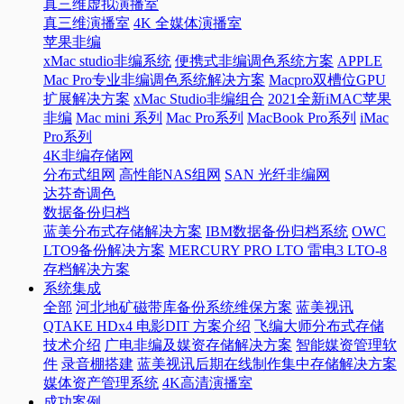
真三维虚拟演播室
真三维演播室
4K 全媒体演播室
苹果非编
xMac studio非编系统
便携式非编调色系统方案
APPLE
Mac Pro专业非编调色系统解决方案
Macpro双槽位GPU
扩展解决方案
xMac Studio非编组合
2021全新iMAC苹果
非编
Mac mini 系列
Mac Pro系列
MacBook Pro系列
iMac
Pro系列
4K非编存储网
分布式组网
高性能NAS组网
SAN 光纤非编网
达芬奇调色
数据备份归档
蓝美分布式存储解决方案
IBM数据备份归档系统
OWC
LTO9备份解决方案
MERCURY PRO LTO 雷电3 LTO-8
存档解决方案
系统集成
全部
河北地矿磁带库备份系统维保方案
蓝美视讯
QTAKE HDx4 电影DIT 方案介绍
飞编大师分布式存储
技术介绍
广电非编及媒资存储解决方案
智能媒资管理软
件
录音棚搭建
蓝美视讯后期在线制作集中存储解决方案
媒体资产管理系统
4K高清演播室
成功案例