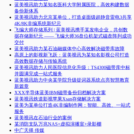
蓝美视讯助力某知名医科大学附属医院，高效构建数据
备份新体系
蓝美视讯助力北京某单位，打造桌面级超静音雷电3共享
4K/8K非编系统新纪元
飞编大师存储系列 | 蓝美视讯携手某发电企业，共创数
据存储新纪元 —— 飞编大师36盘位机架式磁盘阵列成功
交付
蓝美视讯助力某石油融媒体中心高效解决磁带库故障
高原上的影视新飞跃：蓝美视讯为某知名影视公司打造
高效数据存储与传输系统
蓝美视讯助力人民医院信息化升级：TS4300磁带库中标
并圆满完成一站式服务
蓝美视讯助力中央某学院升级提词器系统点亮智慧教育
新篇章
XXX半导体蓝美IBM磁带备份归档解决方案
蓝美视讯铁道影视苹果Xsan存储解决方案
蓝美为某单位打造4K非编制作网：智能、高效、一站式
服务
蓝美视讯在石油行业的案例
某消防支队万兆NAS+虚拟演播室+录影棚
中广天择 传媒