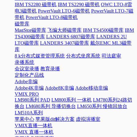
IBM TS2280 磁带机
IBM TS2290 磁带机
OWC LTO-8雷
电3磁带机
PowerVault LTO-6磁带机
PowerVault LTO-7磁
带机
PowerVault LTO-8磁带机
磁带库
MagStor磁带库
飞编大师磁带库
IBM TS4500磁带库
IBM
TS4300磁带库
LANDERS 6807磁带库
LANDERS 2U
LTO磁带库
LANDERS 3407磁带库
戴尔EMC ML3磁带
库
8 k分布式媒资管理系统
分布式坐席系统
司法庭审
录播系统
会议室录播
教育录播
定制化产品线
Adobe非编
Adobe4K非编
Adobe8K非编
Adobe移动非编
VMIX PRO
LM980系列 PAD
LM800系列 一体机
LM780系列24路切
换台
LM680系列 导播切换台
LM650系列 慢镜回放台
LM510A系列
苹果中心
苹果版dit解决方案
虚拟演播室
VMIX直播一体机
VMIX 直播一体机