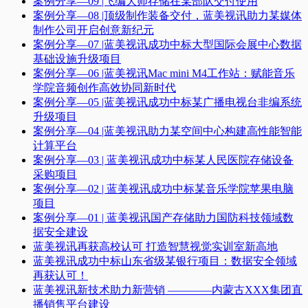
案例分享—09 |飞编大师存储在某部队交付使用
案例分享—08 |顶级制作装备交付，蓝美视讯助力某媒体
制作公司开启创意新纪元
案例分享—07 |蓝美视讯成功中标大型国际会展中心数据
基础设施升级项目
案例分享—06 |蓝美视讯Mac mini M4工作站：赋能音乐
学院音频创作高效协同新时代​
案例分享—05 |蓝美视讯成功中标某广播电视台非编系统
升级项目​
案例分享—04 |蓝美视讯助力某空间中心构建高性能智能
计算平台​
案例分享—03 | 蓝美视讯成功中标某人民医院存储设备
采购项目
案例分享—02 | 蓝美视讯成功中标某音乐学院苹果电脑
项目
案例分享—01 | 蓝美视讯国产存储助力国防科技领域数
据安全建设
蓝美视讯再获高校认可 打造智慧视觉实训室新高地
蓝美视讯成功中标山东省级某银行项目：数据安全领域
再获认可！
蓝美视讯新技术助力新营销 ————内蒙古XXX集团直
播销售平台建设