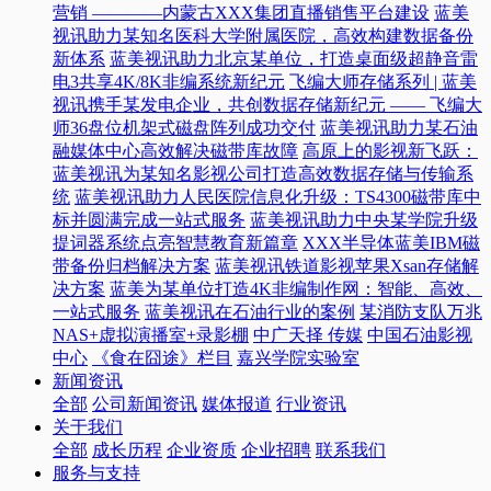
营销 ————内蒙古XXX集团直播销售平台建设
蓝美
视讯助力某知名医科大学附属医院，高效构建数据备份
新体系
蓝美视讯助力北京某单位，打造桌面级超静音雷
电3共享4K/8K非编系统新纪元
飞编大师存储系列 | 蓝美
视讯携手某发电企业，共创数据存储新纪元 —— 飞编大
师36盘位机架式磁盘阵列成功交付
蓝美视讯助力某石油
融媒体中心高效解决磁带库故障
高原上的影视新飞跃：
蓝美视讯为某知名影视公司打造高效数据存储与传输系
统
蓝美视讯助力人民医院信息化升级：TS4300磁带库中
标并圆满完成一站式服务
蓝美视讯助力中央某学院升级
提词器系统点亮智慧教育新篇章
XXX半导体蓝美IBM磁
带备份归档解决方案
蓝美视讯铁道影视苹果Xsan存储解
决方案
蓝美为某单位打造4K非编制作网：智能、高效、
一站式服务
蓝美视讯在石油行业的案例
某消防支队万兆
NAS+虚拟演播室+录影棚
中广天择 传媒
中国石油影视
中心
《食在囧途》栏目
嘉兴学院实验室
新闻资讯
全部
公司新闻资讯
媒体报道
行业资讯
关于我们
全部
成长历程
企业资质
企业招聘
联系我们
服务与支持